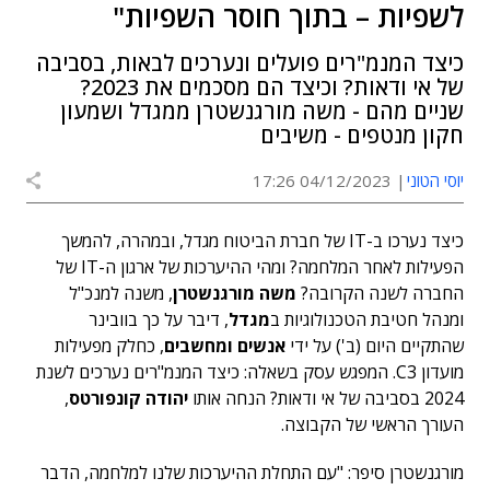
לשפיות – בתוך חוסר השפיות"
כיצד המנמ"רים פועלים ונערכים לבאות, בסביבה
של אי ודאות? וכיצד הם מסכמים את 2023?
שניים מהם - משה מורגנשטרן ממגדל ושמעון
חקון מנטפים - משיבים
יוסי הטוני
04/12/2023 17:26
כיצד נערכו ב-IT של חברת הביטוח מגדל, ובמהרה, להמשך
הפעילות לאחר המלחמה? ומהי ההיערכות של ארגון ה-IT של
החברה לשנה הקרובה?
משה מורגנשטרן
, משנה למנכ"ל
ומנהל חטיבת הטכנולוגיות ב
מגדל
, דיבר על כך בוובינר
שהתקיים היום (ב') על ידי
אנשים ומחשבים
, כחלק מפעילות
מועדון C3. המפגש עסק בשאלה: כיצד המנמ"רים נערכים לשנת
2024 בסביבה של אי ודאות? הנחה אותו
יהודה קונפורטס
,
העורך הראשי של הקבוצה.
מורגנשטרן סיפר: "עם התחלת ההיערכות שלנו למלחמה, הדבר