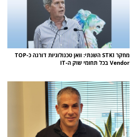
מחקר STKI השנתי: וואן טכנולוגיות דורגה כ-TOP
Vendor בכל תחומי שוק ה-IT