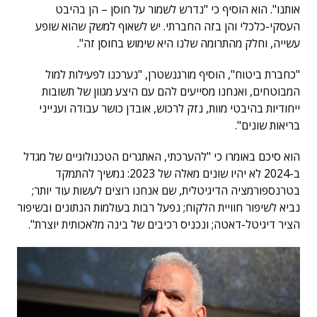
אותנו". הוא הוסיף כי "נדרש לשמור על חוסן – הן בהיבט
העסקי-כלכלי והן בזה החברתי. יש לשאוף למשק שהוא שופע
עשייה, וחלק מהתרומה שלנו היא שימוש בחוסן זה".
"כחברת ביטוח", הוסיף מורגנשטרן, "נערכנו לפעילות למול
המבוטחים, ואנחנו מסייעים להם עם היצע מגוון של תשובות
ייחודיות בהיבטי מוות, נזק לרכוש, אובדן כושר עבודה וענייני
בריאות שונים".
הוא סיכם באומרו כי "להערכתי, האתגרים הטכנולוגיים של מגדל
ב-2024 לא יהיו שונים מאלה של 2023: נמשיך להתמקד
בטרנספורמציה הדיגיטלית, שם אנחנו רוצים לעשות עוד יותר;
נביא לשיפור חוויית הלקוח; נפעל רבות בעולמות הנתונים ובשיפור
הציר דיגיטל-דאטה; ונכניס רכיבים של בינה מלאכותית יוצרת".