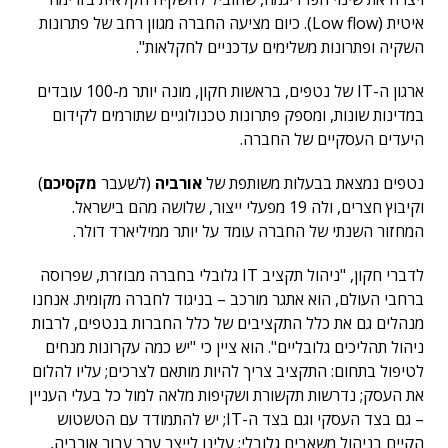
איטית (Low flow). כיום מציעה החברה מגוון רחב של פתרונות
השקיה ופתרונות משלימים עדכניים לחקלאות".
ארגון ה-IT של נטפים, בראשות חקון, מונה יותר מ-100 עובדים
במדינות שונות, ומספק פתרונות טכנולוגיים שתורמים לקידום
היעדים העסקיים של החברה.
נטפים נמצאת בבעלות משותפת של
אורביה
(לשעבר
מקסיכם
)
וקיבוץ חצרים, ולה 19 מפעלי ייצור, שלושה מהם בישראל.
המחזור השנתי של החברה עומד על יותר ממיליארד דולר.
לדברי חקון, "ניהול תקציב IT גלובלי בחברה מבוזרת, שפרוסה
ברחבי העולם, הוא אתגר מורכב – בניגוד לחברה מקומית. אנחנו
מנהלים גם את כלל התקציבים של כלל החברות בנטפים, לרבות
ניהול תהליכים גלובליים". הוא ציין כי "יש כמה עקרונות מנחים
לטיפול בתחום: התקציב צריך להיות מותאם לצרכים; עליו להלום
את העסק; נדרשות תקשורת ושקיפות מלאה למול כל בעלי העניין
– גם בצד העסקי וגם בצד ה-IT; יש להתמודד עם הטשטוש
הקיים בניהול משאבים גלובלי; עלינו לייצר ערך עבור אורביה,