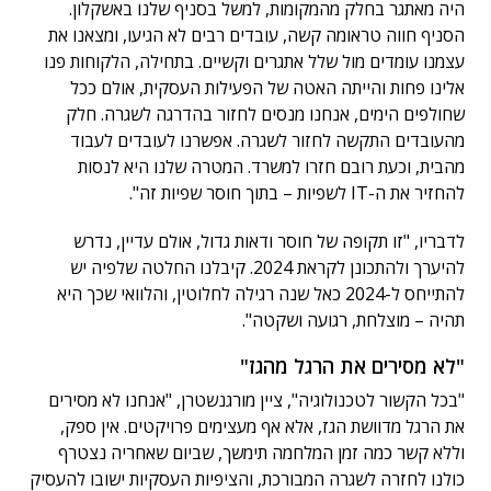
היה מאתגר בחלק מהמקומות, למשל בסניף שלנו באשקלון.
הסניף חווה טראומה קשה, עובדים רבים לא הגיעו, ומצאנו את
עצמנו עומדים מול שלל אתגרים וקשיים. בתחילה, הלקוחות פנו
אלינו פחות והייתה האטה של הפעילות העסקית, אולם ככל
שחולפים הימים, אנחנו מנסים לחזור בהדרגה לשגרה. חלק
מהעובדים התקשה לחזור לשגרה. אפשרנו לעובדים לעבוד
מהבית, וכעת רובם חזרו למשרד. המטרה שלנו היא לנסות
להחזיר את ה-IT לשפיות – בתוך חוסר שפיות זה".
לדבריו, "זו תקופה של חוסר ודאות גדול, אולם עדיין, נדרש
להיערך ולהתכונן לקראת 2024. קיבלנו החלטה שלפיה יש
להתייחס ל-2024 כאל שנה רגילה לחלוטין, והלוואי שכך היא
תהיה – מוצלחת, רגועה ושקטה".
"לא מסירים את הרגל מהגז"
"בכל הקשור לטכנולוגיה", ציין מורגנשטרן, "אנחנו לא מסירים
את הרגל מדוושת הגז, אלא אף מעצימים פרויקטים. אין ספק,
וללא קשר כמה זמן המלחמה תימשך, שביום שאחריה נצטרף
כולנו לחזרה לשגרה המבורכת, והציפיות העסקיות ישובו להעסיק