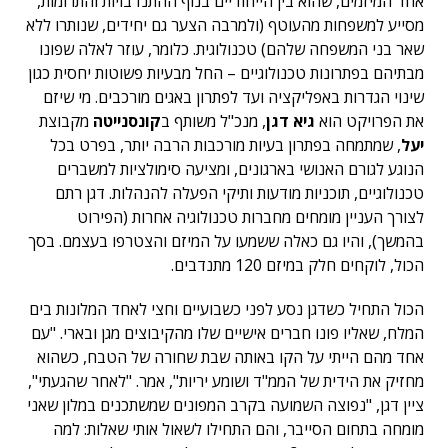
אחד המיזמים, שהוא בין הייחודיים בנוף ההתנדבויות והתרומות,
מסייע למשפחות מהעוטף (ולמרבה הצער גם יחידים, שנותרו ללא
שאר בני המשפחה שלהם) טכנולוגית. כלומר, עוזר לאלה שפונו
מבתיהם בפתרונות טכנולוגיים – החל מבעיות פשוטות יחסית כגון
שינוי הגדרות באפליקציה ועד לפתרון באגים מורכבים. מי שיזם
את הפרויקט הוא
גיא דגן
, מנכ"ל משותף ב
קונסנייטה
מקבוצת
יעל
, שמתמחה בפתרון בעיות מורכבות הרבה יותר, בפרט בכל
הנוגע לגורם האנושי בארגונים, ומציעה סימולציות למשברים
טכנולוגיים, תוכניות מודעות ותיקי הפעלה להנהלות. דגן רתם
לצורך העניין מומחים מחברות טכנולוגיה אחרות (הפירוט
בהמשך), והיו גם כאלה ששמעו על המיזם והצטרפו בעצמם. בסך
הכול, לוקחים חלק במיזם 120 מתנדבים.
הכול התחיל כשדגן נסע לפני כשבועיים וחצי לאחד המלונות בים
המלח, שאליו פונו חברים אישיים שלו מהקיבוצים מגן ובארי. "עם
אחד מהם הייתי על הקו באותה שבת שחורה של הטבח, כשהוא
מחזיק את הידית של הממ"ד ושומע יריות", אמר. "לאחר שהגעתי",
ציין דגן, "נפוצה השמועה בקרב המפונים שמשתכנים במלון שאני
מומחה בתחום הסייבר, והם התחילו לשאול אותי שאלות: למה