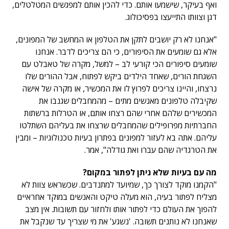
ואף בעיקר, שישמעו אותם. כדי להכין אותם למפגשים המטלטלים,
דגן וצוותו התייעצו בפסיכולוג.
"אנחנו לא רק יושבים לתקן את הטלפון או המחשב של המפונים,
אלא גם שומעים את הסיפורים, כי הם צריכים לדבר. אנחנו
שומעים סיפורים הכי קורעי לב – למשל, מקרה של טאבלט עם
השגחת הורים, שאחד הילדים ביקש לפתוח, אבל ההורים שלו
נרצחו, והיינו צריכים לפרוץ לו את המכשיר, או מקרה של אישה
שקיבלה טלפונים מאנשים מתים – מהמחבלים שגנבו את
המכשירים שלהם אחרי שהם רצחו אותם, או הטרלות ברשתות
החברתיות מפרופילים שהמחבלים שרצחו את בעליהם השתלטו
עליהם. אתה בא לעזור למפונים בפתרון בעיות טכנולוגיות – ומבין
את הטרגדיה שהם עברו ואת גודלה", אמר.
מה עם בעיות שלא ניתן לפתור במקום?
"הקמנו מוקד לצורך כך, שמיועד למתנדבים. שכשראש צוות לא
מצליח לפתור בעיה, הוא מעלה טיקט והאנשים במוקד אחראיים
להפוך את העולם כדי לפתור אותו ולחזור עם תשובות. אין מצב
שאנחנו לא נותנים תשובה. 'נשגע' את מי שצריך עד שנקבל את