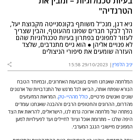
בעיות טכנולוגיות – ומבין את
הטרגדיה"
גיא דגן, מנכ"ל משותף בקונסנייטה מקבוצת יעל,
הלך לבקר חברים שפונו מהעוטף, והבין שצריך
לעזור למפונים בפתרון בעיות טכנולוגיות שהם
לא פנויים אליהן ● הוא גייס מתנדבים, שלצד
העזרה שומעים את סיפורי הניצולים
יניב הלפרין
29/10/2023 15:58
המלחמה שאנחנו חווים בשבועות האחרונים, ובמיוחד הטבח
הנורא שפתח אותה, הביאו לגל מרגש של התנדבויות של ארגונים
שונים ואנשים פרטיים,
כולל מההיי-טק
. המראות המזעזעים
מהדרום, ההרוגים והחטופים הרבים וההבנה שאנחנו עומדים
בפתחה של מלחמה ארוכה גרמו לנו, הישראלים, להראות את הצד
היפה שלנו – מתרומת אוכל וציוד לחיילים ועד לפעילויות למען
המפונים מיישובי הנגב המערבי.