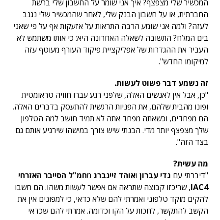
המכשיר שלי מצפצף? איך אני שומר על החשבון שלי ברשת
החברתית, או על חשבון הבנק שלי, לאחר שהמכשיר שלי נגנב
לעזה? ולמה אני שומע הרבה התראות על אזעקות אף על פי שאני
בים המלח? התשובה לשאלה האחרונה היא: כי אותו משתמש לא
העביר את ההגדרות של אפליקציית פיקוד העורף מעוטף עזה
למיקומו החדש".
זה נשמע דבר פשוט לעשות.
"כן, אבל אין לאנשים האלה, שלפני רגע עברו חוויה טראומטית
ופונו מהבית שלהם, את הפניות הרגשית להתעסק בדברים האלה.
הם מפחדים, וכשאתה מפחד אתה לא תמיד חושב למה הטלפון
שלך מצפצף יותר מדי. הבנתי שיש צורך במישהו שירגיע אותם גם
בצד הזה".
מה עשית?
"דיברתי עם
גדי עברון
ו
אוהד זיינברג
מ
חמ"ל הסייבר האזרחי
IAC4
, שריכזו קבוצה שתראה אם אפשר לעשות משהו. הם חשבו
להקים מוקד טלפוני ואמרתי להם שלא כדאי, כי למפונים אין את
הקשב להתקשר, לחכות על הקו וכדומה. אמרתי להם שכדאי