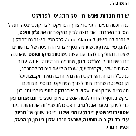
התשובה".
שורת חברות ואנשי היי-טק התגייסו לפרויקט
כמה וכמה גופים התגייסו לצורך הפרויקט, לצד קונסיינטה וחמ"ל
הסייבר האזרחי: "אני רוצה לציין בהקשר זה את
צ'ק פוינט
,
שנתנה לנו רישיון ל-Zone Alarm לכל מכשיר שנרצה להתקין
ולהגן;
פיירבלוקס
, שתרמה כסף לצרכי ההדפסה של ברושורים
שאנחנו מחלקים להם, עם עצות פשוטות;
מיקרוסופט
, שארגנה
לנו רישיונות ל-Office;
בזק
, שתרמה דונגלים ל-Wi-Fi עבור
הצוותים שלנו; וקבוצת יעל, שנתנה לי את היכולת להתנדב,
כמנכ"ל חברה. הפרויקט הזה גוזל הרבה מאוד, וקבוצת יעל
וקונסיינטה שחררו אותי לצורך הפרויקט. בנוסף, הצוותים
הטכניים של קבוצת יעל ושל פיירבלוקס התגייסו למיזם". דגן
ביקש בנוסף להודות לכמה אנשים באופן ספציפי, וגם אנחנו כאן
כדי לפרגן:
גלעד אנגלברג
, הפסיכולוג שמלווה את המתנדבים;
אסתי רובינשטיין
מ
יבמ
;
עומרי אילוז
, מייסד שותף של
מריט
;
עדי בלינקוב
מ-
מיטיגה
;
ישראל פנדו
;
אלון בינמן
;
רן הראל
;
ו
כפיר דמרי
.