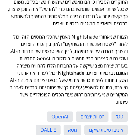
החוקרים הסבירו כי הם מאפשרים שימוש חופשי בכלים, משום
שככל שיותר אנשים ישתמשו בהם כדי "להרעיל" את התוכן שיצרו,
כך יקשה יותר על חברות הבינה המלאכותית להמשיך ולהשתמש
בתכנים ויזואליים המוגנים בזכויות יוצרים.
הצוות שמאחורי Nightshade מאמין שהכלי המסוים הזה יכול
לעזור "לשטח את שדה המשחקים" ולאזן בין זכות היוצרים
והצורך בהגנה על יצירותיהם, לבין האינטרסים של חברות ה-AI,
ואולי גם של ציבור המשתמשים ביכולות ה-GenAI החדשות.
בעזרת יצירת מצב שיקשה על החברות הללו להרוויח מיצירה
המוגנת בזכויות יוצרים, Nightshade יכול לעודד את ארגוני
הטק בתחום לפצות כראוי את מי שעל בסיס יצירתם אומנה ה-AI
היוצרת, כמו גם להשפיע עליהם כך שלפחות יתנו קרדיט לאמנים
המקוריים שמיצירותיהם "הושפעו" הכלים הפופולריים אשר
פיתחו.
גוגל
זכויות יוצרים
OpenAI
אוניברסיטת שיקגו
מטא
DALL·E