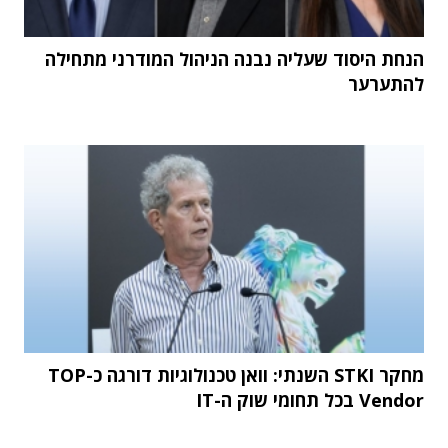
הנחת היסוד שעליה נבנה הניהול המודרני מתחילה
להתערער
מחקר STKI השנתי: וואן טכנולוגיות דורגה כ-TOP
Vendor בכל תחומי שוק ה-IT