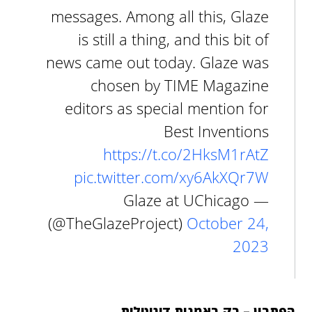
messages. Among all this, Glaze
is still a thing, and this bit of
news came out today. Glaze was
chosen by TIME Magazine
editors as special mention for
Best Inventions
https://t.co/2HksM1rAtZ
pic.twitter.com/xy6AkXQr7W
— Glaze at UChicago
(@TheGlazeProject)
October 24,
2023
הפתרון – רק באמנות דיגיטלית