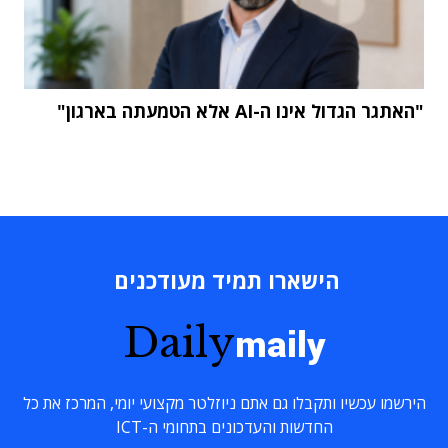
"האתגר הגדול אינו ה-AI אלא הטמעתה בארגון"
הישארו תמיד מעודכנים
Daily
maily
הירשמו עכשיו ותקבלו גם אתם ניוזלטר מקצועי יומי, המרכז את כל
החדשות והעדכונים בתחומי ה-ICT