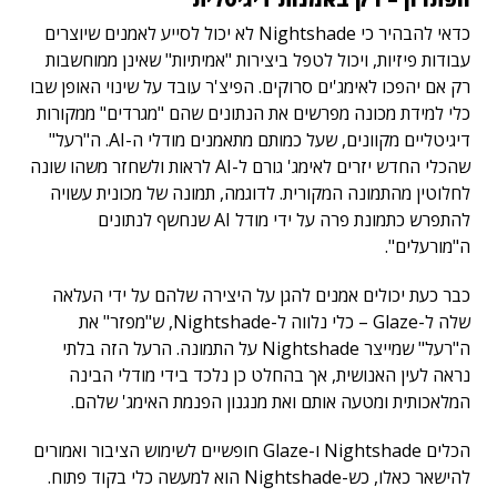
כדאי להבהיר כי Nightshade לא יכול לסייע לאמנים שיוצרים
עבודות פיזיות, ויכול לטפל ביצירות "אמיתיות" שאינן ממוחשבות
רק אם יהפכו לאימג'ים סרוקים. הפיצ'ר עובד על שינוי האופן שבו
כלי למידת מכונה מפרשים את הנתונים שהם "מגרדים" ממקורות
דיגיטליים מקוונים, שעל כמותם מתאמנים מודלי ה-AI. ה"רעל"
שהכלי החדש יזרים לאימג' גורם ל-AI לראות ולשחזר משהו שונה
לחלוטין מהתמונה המקורית. לדוגמה, תמונה של מכונית עשויה
להתפרש כתמונת פרה על ידי מודל AI שנחשף לנתונים
ה"מורעלים".
כבר כעת יכולים אמנים להגן על היצירה שלהם על ידי העלאה
שלה ל-Glaze – כלי נלווה ל-Nightshade, ש"מפזר" את
ה"רעל" שמייצר Nightshade על התמונה. הרעל הזה בלתי
נראה לעין האנושית, אך בהחלט כן נלכד בידי מודלי הבינה
המלאכותית ומטעה אותם ואת מנגנון הפנמת האימג' שלהם.
הכלים Nightshade ו-Glaze חופשיים לשימוש הציבור ואמורים
להישאר כאלו, כש-Nightshade הוא למעשה כלי בקוד פתוח.