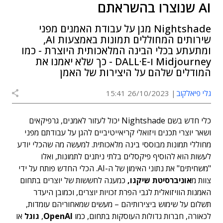
AI שנוצרו בהשראתם
Nightshade מגן על עבודת האמנים מפני
שירותים המחוללים תמונות באמצעות AI,
ומתעתע בכלי הבינה המלאכותית היוצרת - כמו
Midjourney ו-DALL·E - כך שלא יאמנו את
המודלים שלהם על היצירות של האמן
גלי פיאלקוב
26/10/2023 15:41
כלי חדש בשם Nightshade יכול לעזור לאמנים, גרפיקאים
ושאר יוצרי תכנים ויזואלי קריאייטיביים להגן על עבודתם מפני
מחוללי תמונות מבוססי בינה מלאכותית. למעשה מה שהכלי יודע
לעשות הוא להוסיף פיקסלים בלתי ניתנים לתמונות, ואלו
"משחיתים" את נתוני האימון של ה-AI. הכלי החדש פותח על ידי
צוות מ
אוניברסיטת שיקגו,
כמענה לחששות של יוצרים בתחום
האמנות הוויזואלית לגבי הפרת זכויות יוצרים, וכמובן היעדר
תשלום על שימוש ביצירותיהם – מעשים שמאחוריהם עומדות,
לכאורה, חברות גדולות העוסקות בתחום, כמו
OpenAI
,
גוגל
או