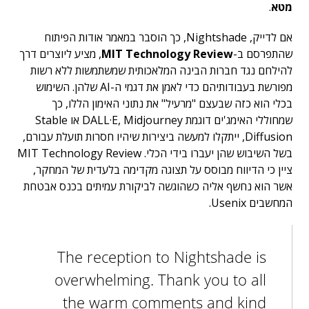
מטא
.
אם לדייק, Nightshade, כך הוסבר במאמר אודות הפיתוח
שהתפרסם ב-
MIT Technology Review
, מציע ליוצרים דרך
להילחם נגד חברות הבינה המלאכותית שמשתמשות ללא רשות
מפורשת בעבודותיהם כדי לאמן את דגמי ה-AI שלהן. השימוש
בכלי הוא כזה שבעצם "מרעיל" את נתוני האימון הללו, כך
שמחוללי האימג'ים דוגמת DALL·E, Midjourney או Stable
Diffusion, ייתקלו למעשה ביצירות שיהיו חסרות תועלת עבורם,
בשל השיבוש שהן יעברו בידי הכלי. MIT Technology Review
ציין כי הדיווח מבוסס על תצוגה מקדימה בלעדית של המחקר,
אשר הוא נחשף אליה כשהוגשה לביקורת עמיתים בכנס אבטחת
המחשבים Usenix.
The reception to Nightshade is
overwhelming. Thank you to all
the warm comments and kind