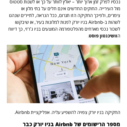
נכסיו לפרק זמן ארוך יותר – יאלץ לוותר על כך או לשנות סטטוס
מול העירייה.
החוקים החדשים אינם חלים על בתי מלון או
צימרים, ולפיכך החקיקה הזו תגרום, ככל הנראה, לתיירים שנהגו
לשהות ב-Airbnb בניו יורק לפנות למלונות בעיר, או שיבקשו
לשכור נכסי מארחים מהפלטפורמה המוצעים בניו ג'רזי, כך דיווח
ה
וושינגטון פוסט
.
החקיקה בניו יורק צפויה להשפיע עליה. אפליקציית Airbnb.
מספר הרישומים של Airbnb בניו יורק כבר