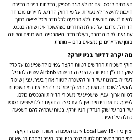
האורחים לנכס. ואם זה לא מוזר מספיק, הדלתות בפנים הדירה
חייבות להישאר לא נעולות. על פי החוק החדש, לדיירים מוכרחה
להיות "גישה חופשית וללא הפרעה לכל חדר ולכל יציאה בתוך
הדירה". מדובר על נעילת החדרים כשהשוכר אינו שוהה בנכס.
עם זאת, לשם הבהרה, נעילת חדרי האמבטיה, השירותים והשינה
בזמן שהדיירים כן נמצאים בהם – מותרת.
מה יקרה לדיור בניו יורק?
חוקי השכירות החדשים לטווח הקצר צפויים להשפיע גם על כלל
שוק הנדל"ן הניו יורקי. הירידה ברישומי Airbnb עשויה להוביל
לעלייה בזמינות של דיור להשכרה לטווח ארוך בעיר, עניין שיכול
להועיל לשוכרים. מאידך, המהלך יכול גם להוזיל את דמי השכירות
לטווח ארוך, עניין שישפיע על משכירי הדירות והנכסים כולם.
לפיכך, גם אם בינתיים אין לדעת כיצד החוקים הללו ישפיעו בסופו
של דבר על שוק הנדל"ן הניו יורקי, בטוח שתהיה להם השפעה
גדולה על העיר.
יצוין כי ה-Local Law 18 אינם הפעם הראשונה שבה חקיקה
מתייחסת להשכרות לטווח קצר בניו יורק. העיר נלחמת בנושא זה