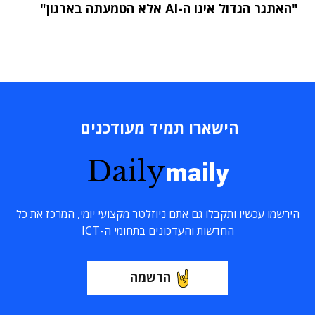
"האתגר הגדול אינו ה-AI אלא הטמעתה בארגון"
הישארו תמיד מעודכנים
Daily
maily
הירשמו עכשיו ותקבלו גם אתם ניוזלטר מקצועי יומי, המרכז את כל
החדשות והעדכונים בתחומי ה-ICT
הרשמה