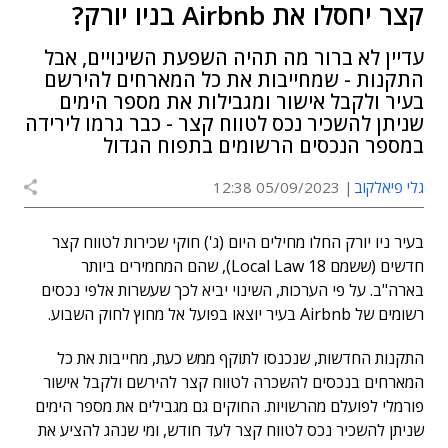
קצר יחסלו את Airbnb בניו יורק?
עדיין לא ברור מה תהיה השפעת השינויים, אבל
התקנות - שמחייבות את כל המארחים להירשם
בעיר ולקבל אישור ומגבילות את מספר הימים
שניתן להשכיר נכס לטווח קצר - כבר גרמו לירידה
במספר הנכסים הרשומים בתפוח הגדול
גלי פיאלקוב
05/09/2023 12:38
בעיר ניו יורק החלו מחילים היום (ג') חוקי שכירות לטווח קצר
חדשים (ששמם Local Law 18), שהם המחמירים ביותר
בארה"ב. על פי הערכות, השינוי יביא לכך שעשרות אלפי נכסים
רשומים של Airbnb בעיר יוצאו בפועל אל מחוץ לחוק השבוע.
התקנות החדשות, שנכנסו לתוקף ממש כעת, מחייבות את כל
המארחים בנכסים להשכרה לטווח קצר להירשם ולקבל אישור
פורמלי לפועלם מהרשויות. החוקים גם מגבילים את מספר הימים
שניתן להשכיר נכס לטווח קצר לעד חודש, ומי שנהג להציע את