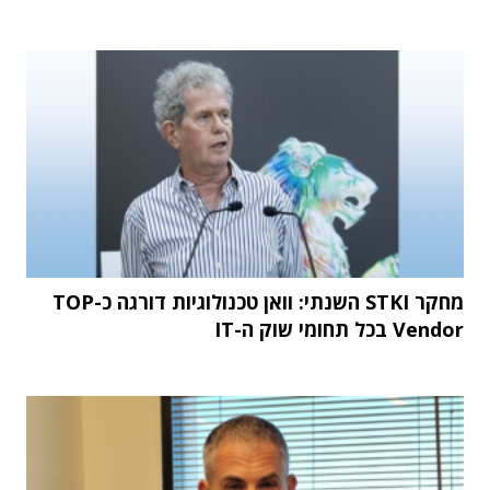
מחקר STKI השנתי: וואן טכנולוגיות דורגה כ-TOP
Vendor בכל תחומי שוק ה-IT