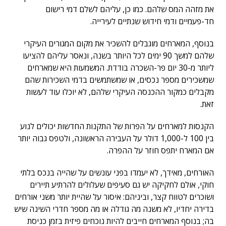
את מזהה המס שלהם. כמו כן, עליהם לשלם דמי רישום
חד-פעמיים ודמי חידוש שנתיים לעירייה.
בנוסף, המארחים מוגבלים להשכיר את מקום המגורים העיקרי
שלהם למשך 90 ימים לכל היותר בשנה, ונאסר עליהם להציעו
ליותר מ-30 יום פר-השכרה בודדת. המשמעות היא שמארחים
שמשכירים מספר נכסים, או שמשתמשים בדמי השכירות שהם
מקבלים כמקור ההכנסה העיקרי שלהם, לא יוכלו עוד לעשות
זאת.
הקנסות למארחים על הפרות של התקנות החדשות יכולים לנוע
בין 100 ל-1,000 דולר על העבירה הראשונה, ולטפס גבוה יותר
אם המארח יתפס חוזר על ההפרה.
האורחים, מאידך, לא יעמדו בפני עונשים על שהייה בנכס בלתי
חוקי, אולם לחקיקה יש גם סעיפים שעלולים להרתיע תיירים
ושוכרים לטווח קצר, וביניהם: איסור על שהיית יותר משני אורחים
בדירה יחדיו, לא משנה מה גודלה או מה מספר חדרי השינה שיש
בה; בנוסף המארחים חייבים להיות נוכחים פיזית בזמן כניסת