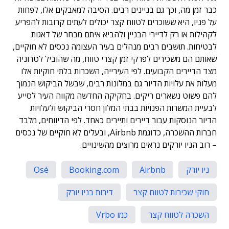
כבר זמן מה, וכך גם בניינים רבים. הסיבה למאבקים אלו, לפחות
על פניו, היא ששוכרים לטווח קצר יכולים לעתים קרובות להפריע
לקהילות או רק לדיירי הבניין ולהביא איתם מבחר של דאגות
לבטיחות. תושבים רבים מנהלים בעיר העצומה נכסים לא חוקיים,
שאותם הם משכירים לפרקי זמן קצרי טווח, מה שהוביל לטרוניה
מצד הדיירים הקבועים. לפי העירייה, השכרות בלתי חוקיות אלו
מעלות את עלויות הדיור גם במלונות רבים, שבשל הביקוש הנמוך
להם פשוט נשארים ריקים. בחקיקה החדשה מקווה העיר לסייע
לבעיית המשרות הפנויות בבתי המלון חסרי הביקוש ולעלויות
הדיור הנוסקות עבור דיירים ותיירים כאחד. לפי הדיווחים, מלבד
חברות ההשכרה, כדוגמת Airbnb, ובעלים לא חוקיים של נכסים
– רוב הניו יורקים נראים מרוצים מהשינויים.
ניו יורק
Airbnb
Booking.com
Osé
חוקי שכירות לטווח קצר
דירות בניו יורק
השכרה לטווח קצר
כמו Vrbo