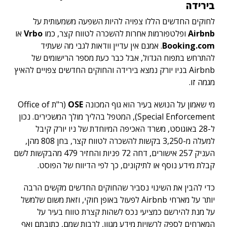
בירידה
לחוקים החדשים הללו צפויה להיות השפעה משמעותית על
Airbnb
ופלטפורמות אחרות להשכרה לטווח קצר, כמו
Vrbo
או
Booking.com
. אמנם אין עדיין וודאות לגבי מה שעתיד
להתרחש בתפוח הגדול, אבל כבר כעת מספר הרישומים של
Airbnb בניו יורק נמצא בירידה והחוקים החדשים צפויים להאיץ
מגמה זו.
מי שאמון על הנושא בעיר הוא גוף המכונה
OSE
(ר"ת Office of
Special Enforcement), המטפל בהליך מולך המשכירים. נכון
ל-28 באוגוסט, משרד האכיפה המיוחדת של ניו יורק קיבל
למעלה מ-3,250 בקשות להשכרה לטווח קצר, בחן 808 מהן,
העניק 257 אישורים, דחה 72 פניות והחזיר 479 מהבקשות לשם
קבלת מידע נוסף או לתיקונים, כך לפי הדיווח של הפוסט.
כדי להבין את השינוי נסביר שהחוקים החדשים מקשים הרבה
יותר על מארחי Airbnb לפעול באופן חוקי, וזאת משום שלמשל
על מנת להירשם כמציעי נכס לשהות קצרת טווח בעיר על
המארחים לספק לרשויות מידע מגוון, לרבות שמם, כתובתם ואף