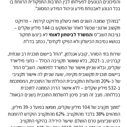
והסיכונים הנוגעים לפעילותו לבין התרבות התפקודית הרווחת בו
בכל הנוגע לאבטחת מידע וניהול המידע המסווג".
"במהלך שמונה השנים מאז כישלון פרויקט קידמה – פרויקט
תקשוב ארגוני שכשל לאחר שהושקעו בו 144 מיליון שקלים –
נציבות השב"ס ו
המשרד לביטחון לאומי
לא ביצעו תחקור
בנושא נסיבות הכישלון ולא הפיקו לקחים", נכתב בדו"ח.
שירות בתי הסוהר, קובע אנגלמן, "החל ביישום תוכנית רב שנתית,
קברניט, ב-2021, בלא שאושר תקציבה הכולל – כחצי מיליארד
שקלים, ובלא שניתן אישור של המשרד למימושה. השב"ס החל
ביישום תוכנית תקשובית מקיפה, שעה שניתן לה אישור תקציבי
של כ-20% מהעלות התקציבית הכוללת של התוכנית, המסתכמת
ב-532 מיליון שקלים – ללא אישור הדרג הממונה לתוכנית
בכללותה. מצב זה מציב סיכון להשלמת התוכנית בשנים הבאות".
"מתוך תקציב של 104 מיליון שקלים, מומשו בפועל כ-39 מיליון,
המהווים 38% בלבד מהתקציב. 62% מהתקציב הוקדש להזמנות
רכש שביצוען טרם הושלם. שיעור הירידה בהיקף התקציב