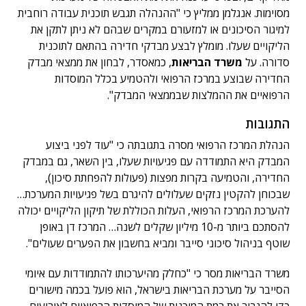
מסוימות. אנגלמן ממליץ כי "ההנהלה תגבש תוכנית עבודה רוחבית
למיגור הסיכונים או למזעורם במקרים שבהם לא ניתן לתקן את
הליקויים שעלו. מומלץ לבצע מבדקי חדירה בהתאם לתוכנית
סדורה. על
משרד הבריאות
, כמאסדר, לבחון את ממצאי מבדק
החדירה שבוצע במרכז הרפואי ולהטמיע בכלל המוסדות
הרפואיים את ההמלצות שבממצאי המבדק".
התגובות
הנהלת המרכז הרפואי מסרה בתגובתה כי "עוד לפני ביצוע
המבדק היא התמודדה עם פגיעויות שעלו, בין השאר, גם במבדק
החדירה, והטמיעה בקרות מפצות (פעולות להפחתת סיכון),
שבכוחן להקטין נזקים שעלולים להיגרם בשל פגיעויות המערכת…
להערכת המרכז הרפואי, העלות הכוללת של תיקון הליקויים יכולה
להסתכם ביותר מ-10 מיליון שקלים לשנה… המרכז דן באופן
שוטף בניהול סיכוני סייבר ומביא בחשבון את הפערים שעולים".
משרד הבריאות מסר כי "כחלק מהיערכותו להתמודדות עם איומי
הסייבר על מערכת הבריאות בישראל, הוא פועל בכמה מישורים