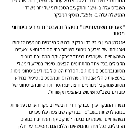
הטכנולוגי בשב"ס ב-2018-2021 עמד על 13%, בזמן שתקציב
השב"ס עלה ב-12% והתקציב הטכנולוגי של יתר משרדי
הממשלה עלה ב- 25%", מוסיף המבקר.
"פערים משמעותיים" בניהול ובאבטחת מידע ביטחוני
מסווג
אנגלמן מציין כי משרדו בדק שורה של היבטים הנוגעים לניהולו
ואבטחתו של מידע ביטחוני בשירות בתי הסוהר ומצא "פערים
משמעותיים, שעומדים בניגוד לפרקטיקה המחייבת בגופים
מקבילים בכל אחד מהתחומים הבאים: טיפול במידע דיגיטלי
מסווג ובמסמכים מסווגים; הסדרת הטיפול במידע ביטחוני מסווג
באמצעות נוהלי אבטחה; שמירה וסיווג מסמכים; טיפול במידע
מסווג שמתקבל מגורמים חיצוניים; הסדרת הסיווג הביטחוני של
עובדים בשב"ס; ושימוש באמצעי תקשורת".
משרד המבקר ערך מבדקי חדירה בשילוב סקר הערכת פגיעויות
בנוגע לרשתות בשב"ס. "בבדיקה שבוצעה עלו פערים
משמעותיים, שעומדים בניגוד לפרקטיקה המחייבת בגופים
מקבילים, בכל אחד מהנושאים הללו: הגנת הסייבר על חלק