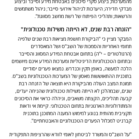
מהמערכות; ביצוע סקרי סיכונים באבטחת מידע וסייבר וביצוע
מבדקי חדירה; היערכות לניהול אירועי סייבר; ניהול משתמשים
והרשאות; ותהליכי הפיתוח של רשת מחשב מסווגת".
"הזנחה רבת שנים, לא הייתה משילות טכנולוגית"
המבקר מציין כי "הביקורת חושפת מציאות רבת שנים שלפיה
תחומי האחריות והסמכות של השב"ס ושל המאסדרים
(הרגולטורים – י"ה) בתחום אבטחת המידע המסווג והסייבר
ובתחום הטכנולוגיות הדיגיטליות ומערכות המידע אינם מיושמים
הלכה למעשה, באופן תקין וכנדרש. נמצאו פערים יסודיים
בתוכנית ההתאוששות מאסון של המערכות הטכנולוגיות בשב"ס.
תמונת המצב העולה מהביקורת היא תוצאה של הזנחה רבת
שנים, שבמהלכן לא הייתה משילות טכנולוגית שהניחה יעדים,
קבעה תהליכים, הקצתה משאבים, וניהלה כראוי את הסיכונים
והמתודולוגיות הארגוניות בתחום הטכנולוגי. קיימת אי ודאות
תקציבית מהותית בנוגע למימוש המענה המתוכנן בתוכנית
קברניט למכלול הפערים הטכנולוגיים והאבטחתיים".
"על השב"ס והמשרד לביטחון לאומי לוודא שהרציפות התפקודית