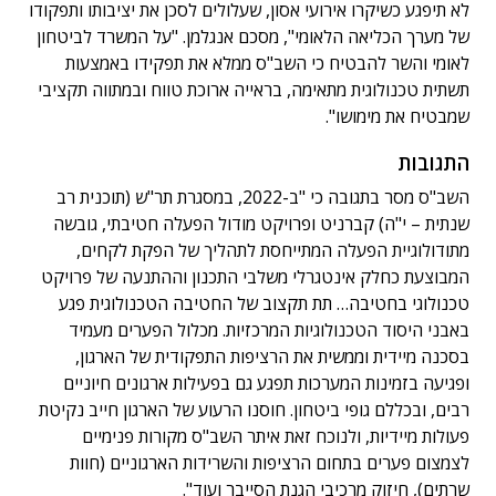
לא תיפגע כשיקרו אירועי אסון, שעלולים לסכן את יציבותו ותפקודו
של מערך הכליאה הלאומי", מסכם אנגלמן. "על המשרד לביטחון
לאומי והשר להבטיח כי השב"ס ממלא את תפקידו באמצעות
תשתית טכנולוגית מתאימה, בראייה ארוכת טווח ובמתווה תקציבי
שמבטיח את מימושו".
התגובות
השב"ס מסר בתגובה כי "ב-2022, במסגרת תר"ש (תוכנית רב
שנתית – י"ה) קברניט ופרויקט מודול הפעלה חטיבתי, גובשה
מתודולוגיית הפעלה המתייחסת לתהליך של הפקת לקחים,
המבוצעת כחלק אינטגרלי משלבי התכנון וההתנעה של פרויקט
טכנולוגי בחטיבה… תת תקצוב של החטיבה הטכנולוגית פגע
באבני היסוד הטכנולוגיות המרכזיות. מכלול הפערים מעמיד
בסכנה מיידית וממשית את הרציפות התפקודית של הארגון,
ופגיעה בזמינות המערכות תפגע גם בפעילות ארגונים חיוניים
רבים, ובכללם גופי ביטחון. חוסנו הרעוע של הארגון חייב נקיטת
פעולות מיידיות, ולנוכח זאת איתר השב"ס מקורות פנימיים
לצמצום פערים בתחום הרציפות והשרידות הארגוניים (חוות
שרתים), חיזוק מרכיבי הגנת הסייבר ועוד".