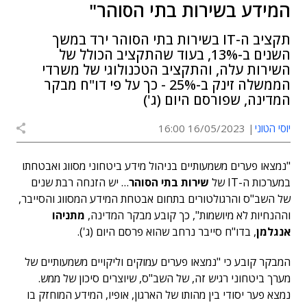
המידע בשירות בתי הסוהר"
תקציב ה-IT בשירות בתי הסוהר ירד במשך
השנים ב-13%, בעוד שהתקציב הכולל של
השירות עלה, והתקציב הטכנולוגי של משרדי
הממשלה זינק ב-25% - כך על פי דו"ח מבקר
המדינה, שפורסם היום (ג')
יוסי הטוני
16/05/2023 16:00
"נמצאו פערים משמעותיים בניהול מידע ביטחוני מסווג ואבטחתו
במערכות ה-IT של
שירות בתי הסוהר
… יש הזנחה רבת שנים
של השב"ס והרגולטורים בתחום אבטחת המידע המסווג והסייבר,
וההנחיות לא מיושמות", כך קובע מבקר המדינה,
מתניהו
אנגלמן
, בדו"ח סייבר נרחב שהוא פרסם היום (ג').
המבקר קובע כי "נמצאו פערים עמוקים וליקויים משמעותיים של
מערך ביטחוני רגיש זה, של השב"ס, שיוצרים סיכון של ממש.
נמצא פער יסודי בין מהותו של הארגון, אופיו, המידע המוחזק בו