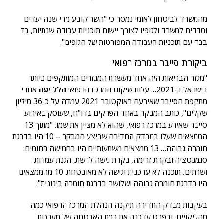
מהמשרד לביטחון לאומי נמסר כי "השר קובע מדי שנה יעדים
ומדדים למשרד ולגופיו לצורך יישום תוכניות עבודה שנתיות, בד
בבד עם תוכניות העבודה המפורטות של הגופים".
ביקורת סייבר במרכז רפואי
"מגזר הבריאות היה אחד מעשרת המגזרים המותקפים ביותר
בישראל ב-2021… עלות שיקום המרכז הרפואי
הלל יפה
אחרי
מתקפת הסייבר שאירעה באוקטובר 2021 עמדה על כ-36 מיליון
שקלים", כותב המבקר באחד הפרקים בדו"ח, שעוסק באירוע
סייבר שאירע במרכז רפואי, שהוא לא מציין את שמו. "מתוך 13
הממצאים שעלו במבדק החדירה שביצע המבקר – 10 היו בדרגת
חומרה גבוהה… 13 ממצאים משמעותיים היו בחמישה תחומים:
סגמנטציה ובקרת זרימה, בקרת גישה לרשת, הגנת עמדות
ושרתים, תוכנה לא עדכנית וגישה לא מאובטחת. 10 מהממצאים
היו בדרגת חומרה גבוהה ושלושה בדרגת חומרה בינונית".
בעקבות מבדק החדירה תיקנה הנהלת המרכז הרפואי כמה
מהליקויים, ובפרט עדכנה את רמת האבטחה של מערכות