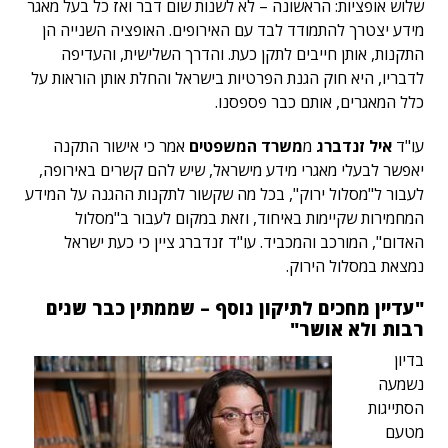
שלוש אופציות: הראשונה – לא לשנות שום דבר ואז כל בעל מאגר
מידע יצטרך להתמודד לבד עם האירופים. האופציה השנייה הן
התקנות, אותן חייבים לתקן כעת. והדרך השלישית, והעדיפה
לדבריו, היא חוק הגנת הפרטיות בישראל והחלת אותן הוראות על
כלל המאגרים, אותם כבר פספסנו.
עו"ד
איל זנדברג
מ
משרד המשפטים
אמר כי אישור התקנה
יאפשר לבעלי מאגרי מידע מישראל, שיש להם קשרים באירופה,
לעבור ל"מסלול ירוק", בכל מה שקשור לתקנות ההגנה על המידע
המחמירות שקיימות באיחוד, וזאת במקום לעבור ב"מסלול
האדום", המורכב והמכביד. עו"ד זנדברג ציין כי כעת ישראל
נמצאת במסלול הירוק.
"עדיין מחכים לתיקון נוסף – שממתין כבר שנים
רבות ולא אושר"
בדיון
נשמעה
הסתייגות
מטעם