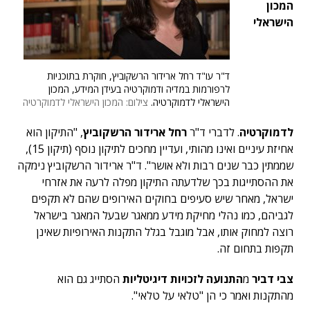
המכון
הישראלי
ד"ר עו"ד רחל ארידור הרשקוביץ, חוקרת בתוכניות
לרפורמות במדיה ודמוקרטיה בעידן המידע, המכון
הישראלי לדמוקרטיה.
צילום: המכון הישראלי לדמוקרטיה
לדמוקרטיה
. לדברי ד"ר
רחל ארידור הרשקוביץ
, "התיקון הוא
אחיזת עיניים ואינו מהותי, ועדיין מחכים לתיקון נוסף (תיקון 15),
שממתין כבר שנים רבות ולא אושר". ד"ר ארידור הרשקוביץ נימקה
את ההסתייגות בכך שלדעתה התיקון מפלה לרעה את אזרחי
ישראל, מאחר שיש סעיפים בחוקים האירופים שהם לא תקפים
לגביהם, כמו נהלי מחיקת מידע ממאגר שבעל המאגר בישראל
רוצה למחוק אותו, אבל מוגבל בגלל התקנות האירופיות שאינן
תקפות בתחום זה.
צבי דביר
מ
התנועה לזכויות דיגיטליות
הסתייג גם הוא
מהתקנות ואמר כי הן "טלאי על טלאי".