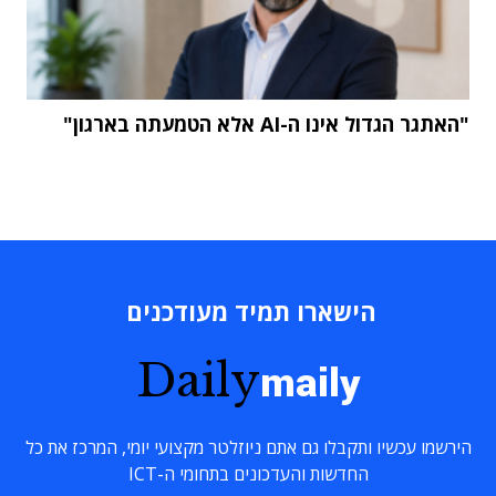
"האתגר הגדול אינו ה-AI אלא הטמעתה בארגון"
הישארו תמיד מעודכנים
Daily
maily
הירשמו עכשיו ותקבלו גם אתם ניוזלטר מקצועי יומי, המרכז את כל
החדשות והעדכונים בתחומי ה-ICT