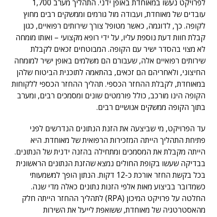
לפרויקט נעשו במאוחדת באופן ידני. התהליך מערב 1,700
עובדים של מאוחדת, ועבודה מול גורמים וממשקים רבים מחוץ
לקופה. כך, לדוגמה, כאשר מטופל צורך שירותים רפואיים, כגון
קבלת חוות דעת נוספת עליו, על ידי רופא מקצועי – ואותו מומחה
לא מצוי בהסדר ישיר עם הקופה. המבוטחים זכאים לקבלת
שירותים רפואיים אלה, שעבורם הם משלמים באופן ישיר למומחה
החיצוני, ולאחריהם הם זכאים, בהתאמה לתוכנית הביטוח שלהן
במאוחדת, לקבלת ההחזר הכספי. תהליך ההחזר הכספי ללקוחות
הקופה הינו מורכב, כולל פורמטים שונים ומסמכים רבים, ומערב
בתוך הקופה ממשקים אנושיים רבים.
עד הפרויקט, מי שביצעה את הזנת הנתונים הנדרשים לפני
פתיחת התהליך הייתה המזכירות הרפואית של מאוחדת. היא
הייתה מקבלת את המסמכים ומתחילה בהזנה ידנית של הנתונים.
בבדיקה שעשו בקופת החולים נמצא שהזנת הנתונים הראשונית
בכל בקשת החזר אורכת כ-12 דקות. הנתון הופך למשמעותי
כשמדובר בביצוע מאות אלפי הזנות נתונים כאלה מדי שנה.
החלטה על פרויקט המיכון (RPA) לתהליך ההחזר הייתה חלק
מהאסטרטגיה של מאוחדת, ששואפת לייעל את השירות