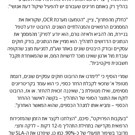
בהליך רק באותם חריגים שעבורם יש להפעיל שיקול דעת אנושי".
"כחלק מהפתרון", ציין, "הטמענו מערכת OCR, שקוראת את
המסמכים הרפואיים והמנהלתיים השונים. הרובוט יודע לטפל
בניירת, מה להביא ולאיזה גורם, הוא יודע 'לפרק' מהמסמך את
הנתונים הדרושים לתהליך. הוא ממיין את הנתונים, בודק חוקים
עסקיים ובודק היבטים שונים באתר שע"מ, למניעת מצב שהקופה
עובדת מול ארגון שאינו מוכר לרשויות המס, או שהמאוחדת תקבל
חשבונית פיקטיבית".
שמרי הוסיף כי "לימדנו את הרובוט חוקים עסקיים שונים, דוגמת
מטופל א' שזכאי לקבלת החזר כספי, כי הוא עומד בקריטריונים
מסוימים, ואילו מטופלת ב', שאיננה זכאית להחזר. או אז, הרובוט
לוקח את התוצר הסופי של התהליך – בקשה לאישור ההחזר
הכספי – ומביא אותו למנהל הכספים, שהוא המאשר האחרון".
"בעקבות הפרויקט", סיכם, "הצלחנו לקצר את הזמן שהמזכירות
הרפואית מקדישה בתחילת התהליך מ-12 דקות – לדקה וחצי.
מדובר בשיפור תפעולי של כ-90%. כמו כן, שיפרנו את ה-SLA של