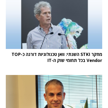
מחקר STKI השנתי: וואן טכנולוגיות דורגה כ-TOP
Vendor בכל תחומי שוק ה-IT