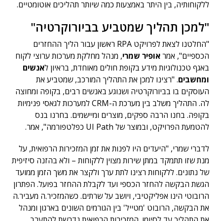
ללקוחותיה, בין היתר באמצעות כמה שיותר תהליכים אוטומטיים.
"למכן תהליך שמטביע בביורוקרטיה"
"החלטנו לצאת לפרויקט RPA ראשון עבור הליך ההחזרים
הכספיים", אמר
אופיר שמרי
, מנהל מחלקת מערכות ערוצי לקוח
באגף טכנולוגיות מידע בקופת חולים מאוחדת, בראיון ל
אנשים
ומחשבים
. "רצינו למכן את התהליך המורכב, שמטביע את
העוסקים בו בביורוקרטיה ושנוגע באנשים רבים, בקופה ומחוצה
לה. התהליך משלב בין מערכת ה-CRM למערכות לגאסי פנימיות
בקופה. בחנו הרבה ספקים, מוצרים ומיישמים. בחרנו בנס
להטמעת הפרויקט, ובמוצר של UI Path כפלטפורמה", אמר.
לדברי שמרי, "היעדים היו לפנות את זמן המזכירות הרפואית, על
מנת שזו תתמקד במתן שירות מצוין ללקוחות – ולא בהזנה סיזיפית
של נתונים. ללקוחות רצינו לתת ערך ולקצר את משך הזמן ממועד
הגשת הבקשה להחזר הכספי ועד לקבלת ההחזר בפועל. הפתרון
הרובוטי הינו אפליקטיבי, ויושב על שרתים. כשהמזכיר.ה מעביר.ה
את הבקשה, הרובוט 'מטייל' בין הגורמים השונים בארגון ומנהל
את התהליך עד לסיומו. המזכירות הרפואית נדרשת להתערב