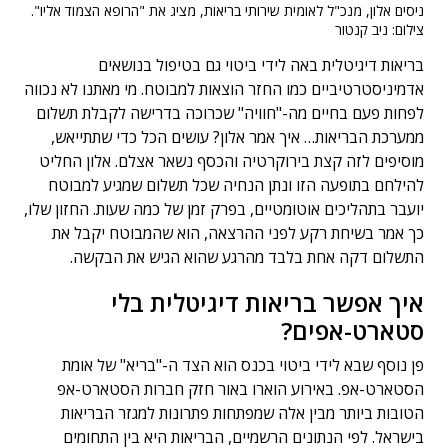
ניסים אלון, מנכ"ל לאומית שירותי בריאות, מציג את "הרופא הצמוד אליו".
צילום: ניב קנטור
בריאות דיגיטלית באה לידי ביטוי גם בטיפול בנושאים
אדמיניסטרטיביים כמו החזר הוצאות למבוטח. מי מאתנו לא נכווה
לפחות פעם בחיים מה-"חוויה" שכרוכה בדרישה לקבלת תשלום
ממערכת הבריאות… איך אמר אלון? עושים הכל כדי שתתייאש,
מוסיפים לזה קצת בירוקרטיה והכסף נשאר אצלם. אלון החליט
להילחם בתופעה הזו ונתן הנחיה שכל תשלום שמגיע למבוטח
יועבר בתהליכים אוטומטיים, בפרק זמן של כמה שעות. החזון שלו,
כך אמר בשיחת רקע לפני ההרצאה, הוא שהמבוטח יקבל את
התשלום דקה אחת בלבד מהרגע שהוא הגיש את הבקשה.
איך אפשר בריאות דיגיטלית בלי
סטארט-אפים?
פן נוסף שבא לידי ביטוי בכנס הוא הצד ה-"בריא" של אומת
הסטארט-אפ. באירוע הוארו באור חזק חברות הסטארט-אפ
הטובות ביותר מבין אלה שמפתחות פתרונות למגזר הבריאות
בישראל. לפי הנתונים הרשמיים, הבריאות היא בין התחומים