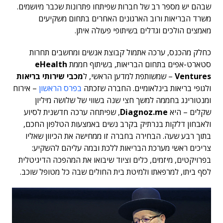
שבהם יש מספר רב של חברות שפיתחו פתרונות שכבר מיושמים.
משרד הבריאות ורוב הארגונים האחרים בתחום משקיעים
מאמצים הולכים וגדלים בשיתופי פעולה איתן.
כחלק מהכנס, ערכה אתמול קבוצת אנשים ומחשבים תחרות
סטארט-אפים בתחום הבריאות, בשיתוף חממת
eHealth
Ventures
– שמשותפת למדען הראשי, ל
מכבי שירותי בריאות
ולגופי בריאות בינלאומיים. החברה שזכתה
בפרס הראשון
– אירוח
ומנטורינג בחממה למשך חצי שנה בשווי של שלושה מיליון
שקלים – היא
Diagnoz.me
, שפיתחה ערכה חדשנית לסיוע
ולאבחון דלקות בנרתיק בקרב נשים באמצעות הטלפון החכם,
בתוך רבע שעה. הבחירה בחברה זו ממחישה את הכיוון שאליו
צריכים ראשי מערכת הבריאות ללכת ובמה עליהם להשקיע:
בפרויקטים, מיזמים, כלים וציוד שיבואו את המהפכה הדיגיטלית
לסף ביתו, למרפאתו ולמיטת בית החולים שבה כל מטופל שוכב.