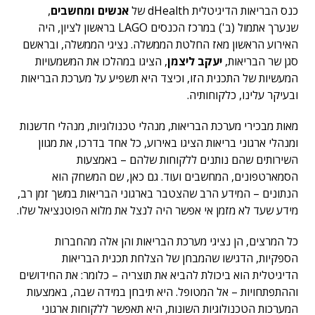
כנס הבריאות הדיגיטלית dHealth של
אנשים ומחשבים
,
שנערך אתמול (ב') במרכז הכנסים LAGO בראשון לציון, היה
האירוע הראשון מאז החלטת הממשלה. נציגי הממשלה, ובראשם
סגן שר הבריאות,
יעקב ליצמן
, הציגו במהלכו את המשמעויות
המעשיות של התכנית הזו, וכיצד היא תשפיע על מערכת הבריאות
ובעיקר עלינו, כלקוחותיה.
מאות מבכירי מערכת הבריאות, מנהלי טכנולוגיות, מנהלי חדשנות
ומנהלי ארגוני בריאות הציגו באירוע, כל אחד בדרכו, את מגוון
השירותים שהם נותנים ללקוחות שלהם – באמצעות
הסמארטפונים, המחשבים ועוד. גם כאן, שם המשחק הוא
הנתונים – המידע הרב שהצטבר בארגוני הבריאות במשך זמן רב,
מידע שעד לא מזמן אי אפשר היה לנצל את מלוא הפוטנציאל שלו.
כל המרצים, הן נציגי מערכת הבריאות והן אלה מהחברות
הספקיות, הדגישו שהמבחן של הצלחת תכנית הבריאות
הדיגיטלית הוא ביכולת להביא את תוצריה – כלומר: את החידושים
וההתפתחויות – אל המטופל. היא תיבחן במידה שבה, באמצעות
המערכות הטכנולוגיות השונות, היא תאפשר ללקוחות ארגוני