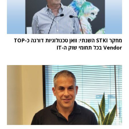
מחקר STKI השנתי: וואן טכנולוגיות דורגה כ-TOP
Vendor בכל תחומי שוק ה-IT