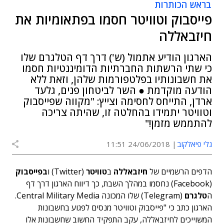
בראש הכותרות
פייסבוק וטוויטר חסמו בפתאומיות את
חיזבאללה
הארגון הודיע אתמול (ש') דרך דף הטלגרם שלו
כי שתי הרשתות החברתיות הדומיננטיות חסמו
את חשבונותיו בפלטפורמות שלהן, וזאת ללא
הודעה מוקדמת ● השר לביטחון פנים, גלעד
ארדן, התייחס לחסימה וצייץ: "מקווה שפייסבוק
וטוויטר יתמידו בהחלטה זו, שהיתה צריכה
להתממש מזמן!"
גלי פיאלקוב
24/06/2018 11:51
הדפים הרשמיים של
חיזבאללה
ב
טוויטר
(Twitter) ו
בפייסבוק
(Facebook) נחסמו במהלך השבת, כך דיווח הארגון דרך דף
ה
טלגרם
(Telegram) שלו המכונה Central Military Media.
הארגון כתב כי "פייסבוק וטוויטר מנסים לפגוע בחשבונות
המשוייכים לחיזבאללה, עקב התפקיד החשוב שחשבונות אלו