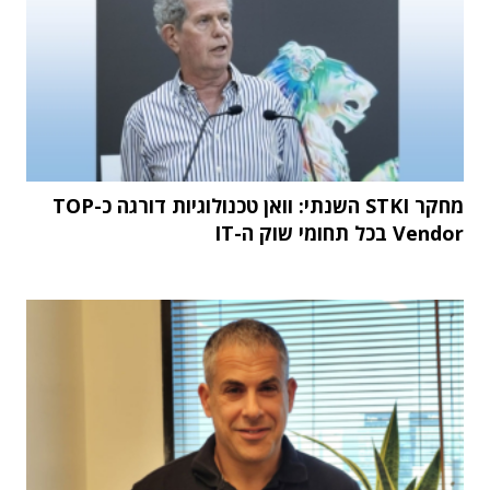
מחקר STKI השנתי: וואן טכנולוגיות דורגה כ-TOP
Vendor בכל תחומי שוק ה-IT