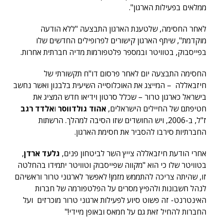
ממלאים בפעילות הארגון".
לאחר החסימה, שלטענת הארגון התבצעה "ללא הודעה
מוקדמת", שיתף הארגון קישורים לפרופילים החדשים שלו
בפייסבוק, בטוויטר ובמספר פלטפורמות מדיה חברתית אחרות.
החסימה התבצעה יום לאחר פרסום דו"ח תקשורתי של
חיזבאללה – המייצג את האוכלוסייה השיעית בלבנון ואשר נחשב
בישראל כארגון טרור – שכלל סרטון וידיאו חדש המציג את
חטיפתם של החיילים הישראלים,
אהוד גולדווסר
ו
אלדד רגב
ז"ל, ב-2006, ויש החושדים שזו הסיבה למהלך. הרשתות
החברתיות סירבו להסביר את חסימת הארגון.
אחרי הודעת חיזבאללה צייץ השר לביטחון פנים,
גלעד ארדן
,
בטוויטר שלו כי הוא "מקווה שפייסבוק וטוויטר יתמידו בהחלטה
זו, שהיתה צריכה להתממש מזמן! לאפשר לארגוני טרור וראשיהם
לנהל חשבונות ולהפיץ מסרים על הפלטפורמה של חברות
האינטרנט- זה פשוט סיוע לפעילות ארגוני טרור מוכרזים ועל
החברות להחיל זאת גם על חמאס ובאופן מיידי!"