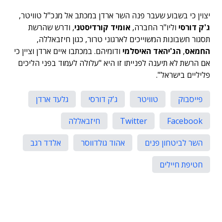
יצוין כי בשבוע שעבר פנה השר ארדן במכתב אל מנכ"ל טוויטר,
ג'ק דורסי
וליו"ר החברה,
אומיד קורדיסטני
, ודרש שהרשת
תסגור חשבונות המשוייכים לארגוני טרור, כגון חיזבאללה,
החמאס
,
הג'יהאד האיסלמי
ודומיהם. במכתבו איים ארדן וציין כי
אם הרשת לא תיענה לפנייתו זו היא "עלולה לעמוד בפני הליכים
פליליים בישראל".
פייסבוק
טוויטר
ג'ק דורסי
גלעד ארדן
Facebook
Twitter
חיזבאללה
השר לביטחון פנים
אהוד גולדווסר
אלדד רגב
חטיפת חיילים