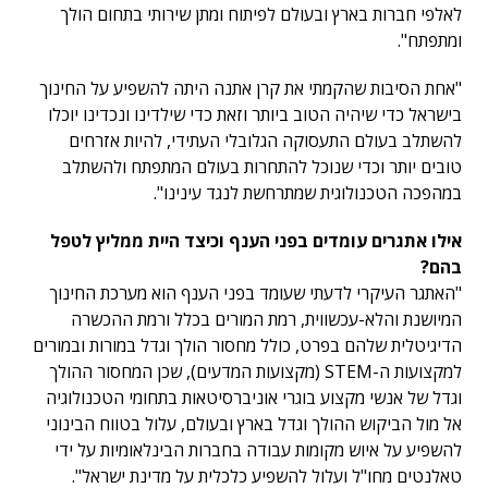
לאלפי חברות בארץ ובעולם לפיתוח ומתן שירותי בתחום הולך
ומתפתח".
"אחת הסיבות שהקמתי את קרן אתנה היתה להשפיע על החינוך
בישראל כדי שיהיה הטוב ביותר וזאת כדי שילדינו ונכדינו יוכלו
להשתלב בעולם התעסוקה הגלובלי העתידי, להיות אזרחים
טובים יותר וכדי שנוכל להתחרות בעולם המתפתח ולהשתלב
במהפכה הטכנולוגית שמתרחשת לנגד עינינו".
אילו אתגרים עומדים בפני הענף וכיצד היית ממליץ לטפל
בהם?
"האתגר העיקרי לדעתי שעומד בפני הענף הוא מערכת החינוך
המיושנת והלא-עכשווית, רמת המורים בכלל ורמת ההכשרה
הדיגיטלית שלהם בפרט, כולל מחסור הולך וגדל במורות ובמורים
למקצועות ה-STEM (מקצועות המדעים), שכן המחסור ההולך
וגדל של אנשי מקצוע בוגרי אוניברסיטאות בתחומי הטכנולוגיה
אל מול הביקוש ההולך וגדל בארץ ובעולם, עלול בטווח הבינוני
להשפיע על איוש מקומות עבודה בחברות הבינלאומיות על ידי
טאלנטים מחו"ל ועלול להשפיע כלכלית על מדינת ישראל".