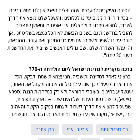
"הסיבה העיקרית להערכתי שזה יצליח היא שאין לנו ממש ברירה
– בכל דור ודור קמים עלינו לכלותינו, והשכל שלנו מוצא את הדרך
לשרוד, למצוא פתרונות ולהצליח. אני אופטימי ומאמין שנצליח
להוביל בחדשנות גם בשנים הבאות. לא הכל נמצא בשליטתנו, אך
חובה עלינו לשפר ולשדרג את מערכת החינוך ואת עובדי ההוראה,
זהו עמוד השדרה שלנו, שם גדלים האנשים שיובילו את החדשנות
בעוד 30 שנה".
ברכה מקורית למדינת ישראל ליום הולדתה ה-70?
"ברצוני לאחל למדינה ותושביה, חג עצמאות שמח ולבקש מכל
אחת ואחד לפעול לכך שנדע להכיל זה את זה ולקבל את האחר,
שנשקיע בחינוך ובעובדי ההוראה ולא רק במלחמות הגנה (ספרא
וסייפא), כי שם טמון העתיד של העם שלנו – בארץ ובתפוצות,
ושנשכיל למצוא את הדרך לשרוד ולצמוח במקום הקשה והאהוב
הזה, ישראל, מקום שידע רק מלחמות מאז ימי הבריאה. חג שמח".
נס טכנולוגיות
אורי בן-ארי
קרן אתנה