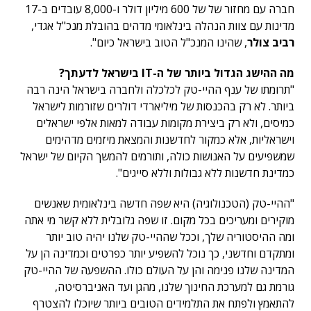
חברה עם מחזור של של 600 מיליון דולר ו-8,000 עובדים ב-17
מדינות עם צוות הנהלה בינלאומי מדהים בהובלת מנכ"ל אגדי,
רביב צולר
, שהינו המנכ"ל הטוב בישראל כיום".
מה ההישג הגדול ביותר של ה-IT בישראל לדעתך?
"תרומתו של ענף ההיי-טק לכלכלה ולחברה בישראל הינה רבה
ביותר. לא רק בהכנסות של מיליארדי דולרים שזורמות לישראל
כמיסים, ולא רק ביצירת מקומות עבודה למאות אלפי ישראלים
וישראליות, אלא כמקור לחדשנות והמצאת מיזמים מדהימים
שמשפיעים על האנושות כולה, ותורמים להמשך הקיום של ישראל
כמדינת חדשנות ללא גבולות וללא סייגים".
"ההיי-טק (הטכנולוגיה) היא שפה חדשה בינלאומית שאנשים
מוקירים ומעריכים בכל מקום. זו שפה גלובלית ללא קשר מי אתה
ומה ההיסטוריה שלך, וככל שההיי-טק שלנו יהיה טוב יותר
ומתקדם וחדשני, כך נוכל להשפיע יותר כפרטים וכמדינה הן על
המדינה שלנו פנימה והן על העולם כולו. ההשפעה של ההיי-טק
גורמת גם למערכת החינוך שלנו, מהגן ועד האניברסיטה,
להתאמץ ולפתח את התלמידים הטובים ביותר שיוכלו להצטרף