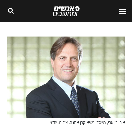
אורי בן ארי, מייסד ונשיא קרן אתנה. צילום: יח"צ