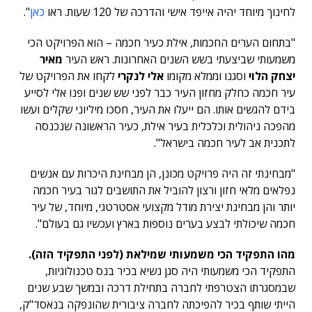
לחינוך מיוחד יהיה אייפד אישי והדרכה של 120 שעות. ראו
כאן
".
"בתחום הערים החכמות, אילת כעיר חכמה – הוא הפרויקט הכי
משמעותי שביצעתי בשש השנים האחרונות. ראש העיר
מאיר
יצחק הלוי
וסגנו וממלא מקומו
אלי לנקרי
לקחו את הפרויקט של
עיר חכמה כחלק מחזון העיר כבר לפני שש שנים ופנו אלי לסייע
בידם להגשים אותו. הם ייעלו את העיר, חסכו מיליוני שקלים ועשו
מהפכה ניהולית וכלכלית בעיר אילת, כעיר הראשונה שנכנסה
לתכנית אב לעיר חכמה בישראל".
"מבחינתי זה היה פרויקט מכונן, הן מבחינת היכרות עם אנשים
נפלאים מלאי חזון ורצון להוביל את התושבים לגור בעיר חכמה
יותר והן מבחינת יצירת מודל מקצועי אסטרטגי, מיוחד, של עיר
חכמה שיכולתי לבצע בערים נוספות בארץ ועכשיו גם בעולם".
מהו התפקיד הכי משמעותי שמילאת (לפני התפקיד הזה).
התפקיד הכי משמעותי היה סגן נשיא בכיר בנס טכנולוגיות,
שבמסגרתו הצטרפתי לחברה בתחילת דרכה ובמשך שבע שנים
הייתי שותף בכיר להפיכתה לחברה ציבורית שהונפקה בנאסד"ק,