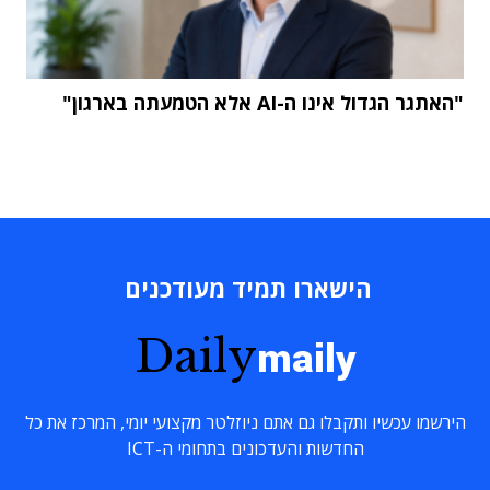
"האתגר הגדול אינו ה-AI אלא הטמעתה בארגון"
הישארו תמיד מעודכנים
Daily
maily
הירשמו עכשיו ותקבלו גם אתם ניוזלטר מקצועי יומי, המרכז את כל
החדשות והעדכונים בתחומי ה-ICT