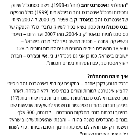
"התחלתי ב
אינטרנט זהב
(החל מ-1998), משם כסמנכ"ל שיווק
ומכירות ומנכ"ל אינטרנט זהב הבינלאומית (1999) כולל הנפקה
של אינטרנט זהב ב
נאסד"ק
ב-1999. בין 2000 ל-2007 הייתי
ב
נס טכנולוגיות
כסגן נשיא בכיר לשיווק גלובלי כולל הנפקה של
נס טכנולוגיות בנאסד"ק ב-2004. מאז 2007 ועד היום – מייסד
ונשיא קרן אתנה – תכנית מחשב נייד לכל מורה בישראל –
18,500 מחשבים ניידים מסוגים שונים למורות ומורים ב-128
ישובים בישראל. כמו כן אני גם מנכ"ל
יו. בי. איי ונצ'רס
– חברת
ייעוץ אסטרטגי, עם התמחות בערים חכמות".
איך היתה ההתחלה?
"בכל הנוגע לקרן אתנה – בתקופת עבודתי באינטרנט זהב ניסיתי
להציע אינטרנט למורות ומורים בבתי ספר, ללא הצלחה. לאחר
מכן כשעברתי לנס טכנולוגיות רכשנו חברות במדינות רבות (17)
ביניהן חברות בהודו ובסינגפור ונחשפתי להשקעות שנעשות שם
בחינוך ובכמות בוגרי מחלקות ההנדסה – לדוגמה, 300 אלף
בוגרים-מהנדסים בשנה בהודו – והבנתי שהאיכות שלנו בישראל
תישמר רק אם תהיה לנו מערכת החינוך הטובה ביותר, כדי לשמור
על הפער האיכותי שקיים".