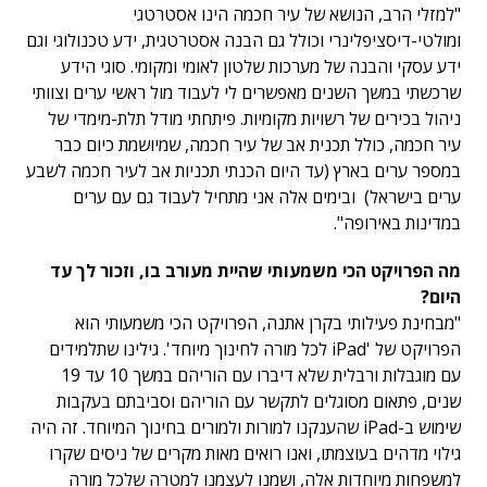
"למזלי הרב, הנושא של עיר חכמה הינו אסטרטגי
ומולטי-דיסציפלינרי וכולל גם הבנה אסטרטגית, ידע טכנולוגי וגם
ידע עסקי והבנה של מערכות שלטון לאומי ומקומי. סוגי הידע
שרכשתי במשך השנים מאפשרים לי לעבוד מול ראשי ערים וצוותי
ניהול בכירים של רשויות מקומיות. פיתחתי מודל תלת-מימדי של
עיר חכמה, כולל תכנית אב של עיר חכמה, שמיושמת כיום כבר
במספר ערים בארץ (עד היום הכנתי תכניות אב לעיר חכמה לשבע
ערים בישראל) ובימים אלה אני מתחיל לעבוד גם עם ערים
במדינות באירופה".
מה הפרויקט הכי משמעותי שהיית מעורב בו, וזכור לך עד
היום?
"מבחינת פעילותי בקרן אתנה, הפרויקט הכי משמעותי הוא
הפרויקט של 'iPad לכל מורה לחינוך מיוחד'. גילינו שתלמידים
עם מוגבלות ורבלית שלא דיברו עם הוריהם במשך 10 עד 19
שנים, פתאום מסוגלים לתקשר עם הוריהם וסביבתם בעקבות
שימוש ב-iPad שהענקנו למורות ולמורים בחינוך המיוחד. זה היה
גילוי מדהים בעוצמתו, ואנו רואים מאות מקרים של ניסים שקרו
למשפחות מיוחדות אלה, ושמנו לעצמנו למטרה שלכל מורה