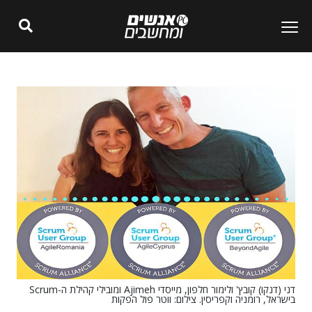
דני (דנקו) קובץ' ולימור חלפון, מייסדי Ajimeh ומובילי קהילת ה-Scrum
בישראל, רומניה וקפריסין. צילום: ווטר פול הפקות