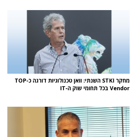
מחקר STKI השנתי: וואן טכנולוגיות דורגה כ-TOP
Vendor בכל תחומי שוק ה-IT