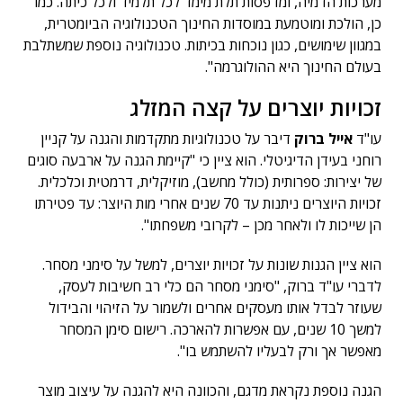
מערכות הדמיה, ומדפסות תלת מימד לכל תלמיד ולכל כיתה. כמו
כן, הולכת ומוטמעת במוסדות החינוך הטכנולוגיה הביומטרית,
במגוון שימושים, כגון נוכחות בכיתות. טכנולוגיה נוספת שמשתלבת
בעולם החינוך היא ההולוגרמה".
זכויות יוצרים על קצה המזלג
עו"ד
אייל ברוק
דיבר על טכנולוגיות מתקדמות והגנה על קניין
רוחני בעידן הדיגיטלי. הוא ציין כי "קיימת הגנה על ארבעה סוגים
של יצירות: ספרותית (כולל מחשב), מוזיקלית, דרמטית וכלכלית.
זכויות היוצרים ניתנות עד 70 שנים אחרי מות היוצר: עד פטירתו
הן שייכות לו ולאחר מכן – לקרובי משפחתו".
הוא ציין הגנות שונות על זכויות יוצרים, למשל על סימני מסחר.
לדברי עו"ד ברוק, "סימני מסחר הם כלי רב חשיבות לעסק,
שעוזר לבדל אותו מעסקים אחרים ולשמור על הזיהוי והבידול
למשך 10 שנים, עם אפשרות להארכה. רישום סימן המסחר
מאפשר אך ורק לבעליו להשתמש בו".
הגנה נוספת נקראת מדגם, והכוונה היא להגנה על עיצוב מוצר