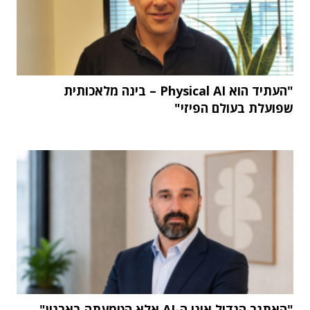
"העתיד הוא Physical AI – בינה מלאכותית
שפועלת בעולם הפיזי"
"האתגר הגדול אינו ה-AI אלא הטמעתה בארגון"