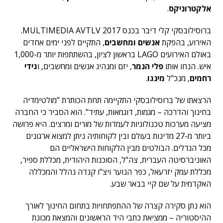
אלקטרוניקס
.
ברוסילובסקי קלי דיבר בכנס MULTIMEDIA AVTLV 2017.
האירוע, בהפקת
אנשים ומחשבים
, התקיים לפני ימים אחדים
באולם האירועים LAGO בראשון לציון, בהשתתפות יותר מ-1,000
איש. הנחו אותו
פלי הנמר
, יזם ומנהיג אנשים ומחשבים, ו
גידי
רחמים
, מנכ"ל
מינגו
.
הרצאתו של ברוסילובסקי התקיימה תחת הכותרת "מולטימדיה
בחינוך והדרכה – מגמות, דוגמאות, עתיד". הוא הסביר כי החברה
מציעה מערכות טכנולוגיות לעמדות של מורים ומרצים. היא פרושה
ביותר מ-27 מדינות בעולם ובין לקוחותיה ניתן למצוא ארגונים
מכל הגדלים. הבולטים מבין הלקוחות הישראליים הם
האוניברסיטה העברית, צה"ל, הסוכנות היהודית, מכללת ספיר,
מכללת עמק יזרעאל, כפר הנוער ויצ"ו קנדה נהלל והמכללה
האקדמית על שם קיי בבאר שבע.
הוא נתן סקירה קצרה של ההתפתחויות בתחום החינוך לאורך
ההיסטוריה – ממציאת כתבי היד הראשונים והמצאת מכונת