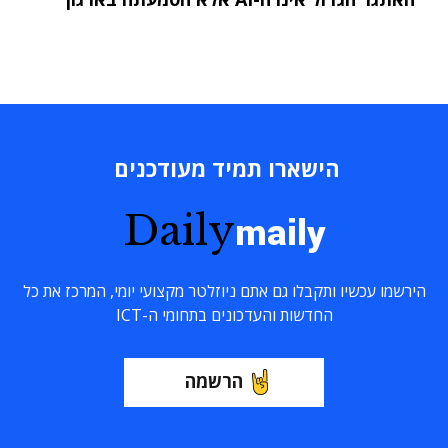
הישארו תמיד מעודכנים
Daily
maily
הירשמו עכשיו ותקבלו גם אתם ניוזלטר מקצועי יומי, המרכז את כל
החדשות והעדכונים בתחומי ה-ICT
הרשמה