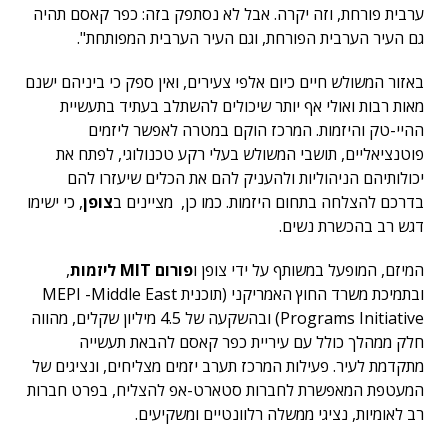
ערבית פורחת, וזה יקרה. אבל לא נסתפק בזה: כפר קאסם תהיה
גם העיר הערבית הפורחת, וגם העיר הערבית המפותחת".
באזור המשולש חיים כיום אלפי צעירים, ואין ספק כי ביניהם ישנם
מאות רבות ואולי אף יותר שיכולים להשתלב בעתיד בתעשיית
ההיי-טק והיזמות. המרכז הוקם במטרה לאפשר ליזמים
פוטנציאליים, תושבי המשולש בעלי רקע טכנולוגי, לפתח את
יכולותיהם הניהוליות ולהעניק להם את הכלים שיעזרו להם
בדרכם להצלחה בתחום היזמות. כמו כן, מציינים ב
צופן
, כי ישימו
דגש רב בהכשרת נשים.
המיזם, המופעל במשותף על ידי צופן ו
פורום MIT ליזמות
,
ובתמיכת משרד החוץ האמריקני (תוכנית MEPI -Middle East
Programs Initiative) ובהשקעה של 4.5 מיליון שקלים, מהווה
חלק ממהלך כולל עם עיריית כפר קאסם להבאת תעשייה
מתקדמת לעיר. פעילות המרכז תערב יזמים מצליחים, ונציגים של
המעטפת המאפשרת לחברות סטארט-אפ להצליח, בפרט חברות
רב לאומיות, נציגי ממשלה רלוונטיים ומשקיעים.