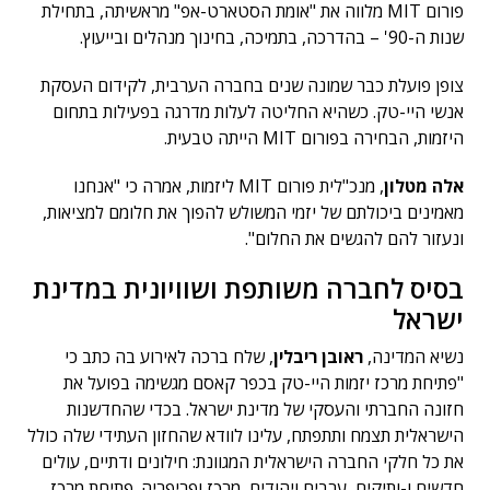
פורום MIT מלווה את "אומת הסטארט-אפ" מראשיתה, בתחילת
שנות ה-90' – בהדרכה, בתמיכה, בחינוך מנהלים ובייעוץ.
צופן פועלת כבר שמונה שנים בחברה הערבית, לקידום העסקת
אנשי היי-טק. כשהיא החליטה לעלות מדרגה בפעילות בתחום
היזמות, הבחירה בפורום MIT הייתה טבעית.
אלה מטלון
, מנכ"לית פורום MIT ליזמות, אמרה כי "אנחנו
מאמינים ביכולתם של יזמי המשולש להפוך את חלומם למציאות,
ונעזור להם להגשים את החלום".
בסיס לחברה משותפת ושוויונית במדינת
ישראל
נשיא המדינה,
ראובן ריבלין
, שלח ברכה לאירוע בה כתב כי
"פתיחת מרכז יזמות היי-טק בכפר קאסם מגשימה בפועל את
חזונה החברתי והעסקי של מדינת ישראל. בכדי שהחדשנות
הישראלית תצמח ותתפתח, עלינו לוודא שהחזון העתידי שלה כולל
את כל חלקי החברה הישראלית המגוונת: חילונים ודתיים, עולים
חדשים ו-ותיקים, ערבים ויהודים, מרכז ופריפריה. פתיחת מרכז