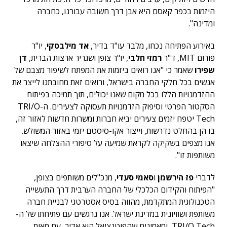
היזמות בכפר קאסם היא אבן דרך חשובה עבורנו, כחברה
ומדינה".
באירוע הפתיחה נכחו, מלבד עו"ד בדיר,
אד מילבסקי
, יו"ר
פורום MIT, ד"ר
רמזי חלבי
, יו"ר צופן ושגריר ארצות הברית,
דן
שפירו
שאמר כי "אנו רואים ביזמות את המפתח לשיפור מצבם של
אנשים בכל חלקי החברה בישראל, ורואים זאת מחובתנו לייצר את
ההזדמנויות הללו בכל מקום שאנו יכולים, תוך תמיכה בפיתוח
הסקטור הפרטי וסיפוק הזדמנויות תעסוקה לצעירים. ה-TRI/O
Tech יטפח יזמים צעירים יביא חברות ומשרות חדשות לאזור זה,
בו הן בהחלט נדרשות, וייצור אקו-סיסטם יזמי באזור המשולש.
אנו מצפים בשקיקה לקראת שמיעה על סיפורי ההצלחה שיצאו
משותפות זו".
לדברי
פז הירשמן
ו
סאמי סעדי
, מנכ"לים משותפים בצופן,
"הפיתוח והקידום הכלכלי של החברה הערבית דרך התעשייה
הטכנולוגית המתקדמת, מהווה בסיס אסטרטגי לבניית חברה
משותפת ושוויונית במדינת ישראל. אנו נרגשים עם פתיחתו של ה-
TRI/O Tech, ומאמינים שהפוטנציאל הוא אדיר, עם מאות