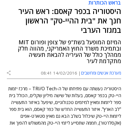
בראש הכותרות
היסטוריה בכפר קאסם: ראש העיר
חנך את "בית ההיי-טק" הראשון
במגזר הערבי
המיזם המופעל בשת"פ של צופן ופורום MIT
ובתמיכת משרד החוץ האמריקני, מהווה חלק
ממהלך כולל של העיריה להבאת תעשיה
מתקדמת לעיר
מערכת אנשים ומחשבים
14/02/2016 08:41
היסטוריה נעשתה עם פתיחתו של ה-TRI/O Tech – מרכז יזמות
היי-טק בכפר קאסם, בעלות של שישה מיליון שקלים, הכולל בית
ספר ליזמות ומאיץ למיזמים טכנולוגיים, שיפעל באיזור התעשייה
"לב הארץ". איזור התעשייה החדש של כפר קאסם, הוא בית ספר
ליזמות היי-טק שיכלול בשלב הבא גם מאיץ סטארט-אפים
(אקסלרטור), חממה שתסייע ליזמי היי-טק מהמשולש להפוך את