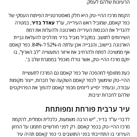
הרעיונות שלהם לעסק.
הקמת מרכז ההיי-טק היא חלק מאסטרטגיית הפיתוח העסקי של
כפר קאסם, שמוביל ראש העירייה, עו"ד
עאדל בדיר
, במטרה
להגדיל את הכנסות העירייה מארנונה ולהעלות את רמת
השירותים לתושב. במקביל מוביל בדיר מהלכים להעלאת גביית
הארנונה ביישוב, והגבייה אכן עלתה מ-52% ל-84%. כפר קאסם
אף ממשיכה לפתח ולהרחיב את איזור התעשייה "לב הארץ", בו
יוקם מרכז ההיי-טק, אשר גודלו מוכפל במסגרת שלב ב'.
כעת מתווסף למהפכה של כפר קאסם גם המרכז לתעשיית
ההיי-טק שימשוך לכפר קאסם השקעה של חברות, ייצור מקומות
עבודה, ובעתיד יסייע ליזמים מכפר קאסם להפוך את הפרויקטים
שלהם לחברות יציבות.
עיר ערבית פורחת ומפותחת
לדברי עו"ד בדיר, "יש הרבה משמעות, כלכלית וסמלית, להקמת
מרכז ההיי-טק בכפר קאסם. רק לפני חודשיים חתמנו על החזון
העירוני בו התחייבתי בפני התושבים כי כפר קאסם תהיה עיר