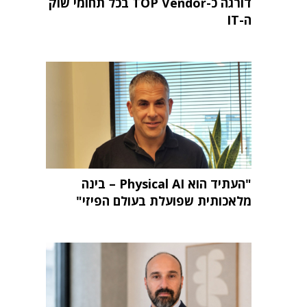
דורגה כ-TOP Vendor בכל תחומי שוק
ה-IT
"העתיד הוא Physical AI – בינה
מלאכותית שפועלת בעולם הפיזי"