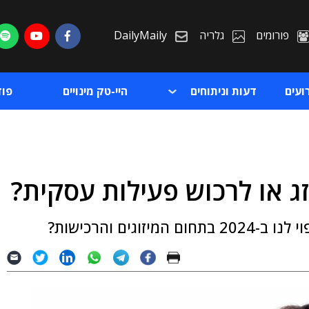
פורומים
גלריה
DailyMaily
ועים
דעות וניתוחים
היי-טק מינויים
פו
ג או לרכוש פעילות עסקית?
ת
ים והרכישות?
ת