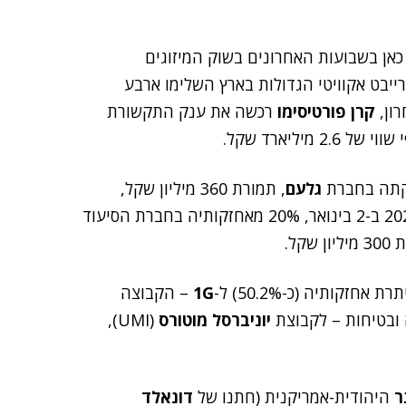
אן בשבועות האחרונים בשוק המיזוגים
202, שתי קרנות הפרייבט אקוויטי הגדולות בארץ השלימו ארבע
קרן פורטיסימו
רכשה את ענק התקשורת
גלעם
, תמורת 360 מיליון שקל,
כמו כן מכרה הקרן עם פתיחת 2024 ב-2 בינואר, 20% מאחזקותיה בחברת הסיעוד
ן שקל.
1G
– הקבוצה
 ובטיחות – לקבוצת
יוניברסל מוטורס
(UMI),
ר
היהודית-אמריקנית (חתנו של
דונאלד