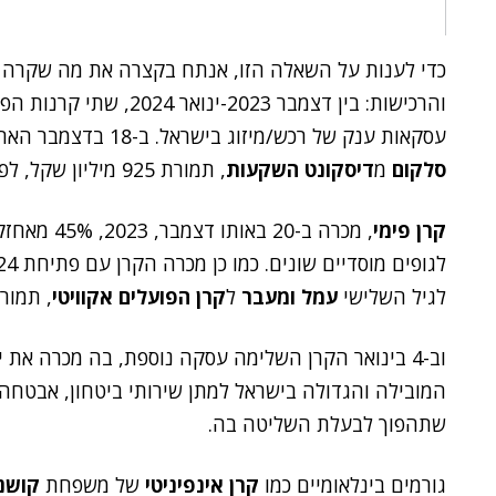
כדי לענות על השאלה הזו, אנתח בקצרה את מה שקרה כ
והרכישות:
בין דצמבר 2023-ינואר 4
עסקאות ענק של רכש/מיזוג בישראל.
ב-18 בדצמבר האחרון,
סלקום
מ
דיסקונט השקעות
, תמורת 925 מיליון שקל, לפי שווי של 2.6 מיליארד שקל.
קרן פימי
, מכרה ב-20 באותו דצמבר, 2023, 45% מאחזקתה בחברת
לגופים מוסדיים שונים.
לגיל השלישי
עמל ומעבר
ל
קרן הפועלים אקוויטי
, תמורת 300 מיליו
וב-4 בינואר הקרן השלימה עסקה נוספת, בה מכרה את יתרת אחזקותיה (כ-50.2%) ל-
המובילה והגדולה בישראל למתן שירותי ביטחון, אבטחה
שתהפוך לבעלת השליטה בה.
גורמים בינלאומיים כמו
קרן אינפיניטי
של משפחת
קושנ