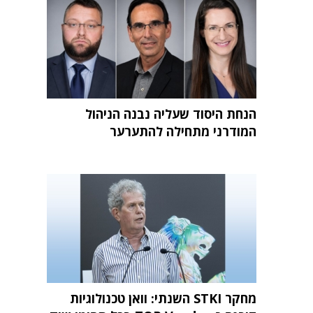
הנחת היסוד שעליה נבנה הניהול
המודרני מתחילה להתערער
מחקר STKI השנתי: וואן טכנולוגיות