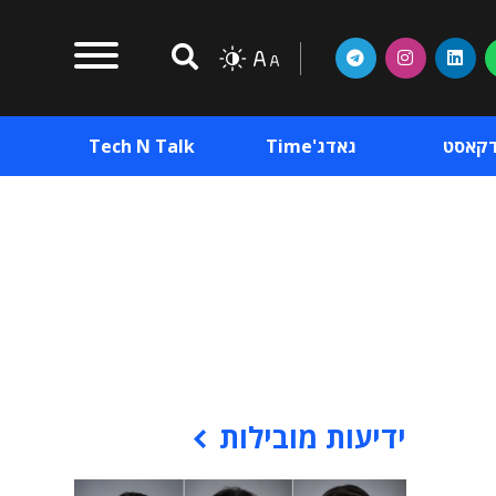
דקאסט
גאדג'Time
Tech N Talk
וכן פרסומי
תוכן פרסומי
וכן פרסומי
ידיעות מובילות