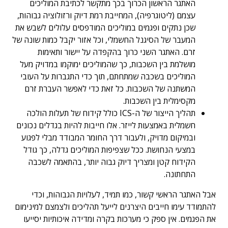
האתגר הראשון הכרוך בכך מתקשר לכתיבת המוליכים
עצמם (ליטוגרפיה), המחייבת רמת דיוק ורזולוציה גבוהות,
שכן נתקים ופגמים במוליכים המודפסים עלולים לשבש את
המעבר של הסיגנל החשמלי, וכל אזור יקבל כמות שונה של
זרם. האתגר השני כרוך בהקפדה על יישור ותאימות
מושלמת בין השכבות, כך שהמוליכים ימוקמו במדויק מעל
המוליכים בשכבה שמתחתם, תוך כדי התגברות על העובי
המשתנה של השכבות. כל זאת כדי לאפשר העברת זרם
מקסימלית בין השכבות.
תהליך הייצור של ה-ICS כולל קידוח של תעלות הולכה
חשמלית באמצעות לייזר. אלו חייבות להיות בגדלים נכונים
ובמיקום מדויק, ולעבור דרך החומר המבודד מבלי לפגוע
במצעי הנחושת. ככל שצפיפות המוליכים גדלה, כך גודל
הקידוח קטן ומצריך דיוק גבוה יותר, בהתאמה לשכבה
התחתונה.
אבל האתגר הראשי קשור, כמו תמיד, לעלויות הגבוהות, וכדי
להתמודד עימו חייבים היצרנים לייעל תהליכים ולצמצם למינימום
את הפגמים. אין ספק כי מערכות בקרה ומדידה איכותיות יסייעו