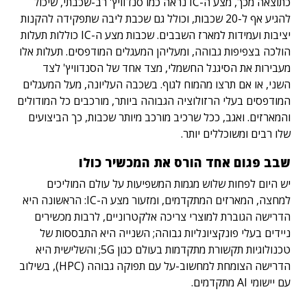
כתוצאה מכך, מצע ה-IC נראה כמו סנדוויץ' רב-שכבתי, שיכול
להגיע אף ל-20 שכבות, וכולל גם שכבת ליבה שתפקידה להקנות
יציבות ועמידות למארז השבבים. שכבות מצע ה-IC כוללות תעלות
הולכה בצפיפות גבוהה, ומעליהן המעגלים המודפסים. תעלות אלו
מעבירות את הסיגנל החשמלי, מצד אחד של הסנדוויץ' לצד
השני, או אם תרצו מהמוח לגוף. בשכבה העליונה, מעל המעגלים
המודפסים בעלי הרזולוציה הגבוהה ביותר, מורכבים כל המודולים
והמארזים. ואגב, ככל שרכיב מורכב מיותר שכבות, כך הביצועים
שלו רבים ומשוכללים יותר.
שבב פגום אחד הורס את המכשיר כולו
יש היום לפחות שלוש מגמות המשפיעות על עולם המוליכים
למחצה, המארזים המתקדמים, ומזעור מצע ה-IC: הראשונה היא
הדרישה הגוברת למוצרי צריכה אלקטרוניים, לרבות מכשירים
ניידים בעלי פונקציונליות גבוהה; השנייה היא התבססות של
טכנולוגיות תקשורת מתקדמות בעולם כגון 5G; והשלישית היא
הדרישה הצומחת למחשוב-על עם תפוקה גבוהה (HPC), בשילוב
עם יישומי AI מתקדמים.