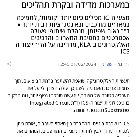
במערכות מדידה ובקרת תהליכים
מצעי ה-IC מכילים כיום יותר 'קומות', לתמיכה
במארזים מורכבים ובאינטגרציות רבות יותר ●
ד"ר נאוה שפיזמן, מנהלת שיתופי פעולה
אסטרטגיים בחטיבת המארזים והרכיבים
האלקטרונים ב-KLA, מרחיבה על הליך ייצור ה-
ICS
ד"ר נאוה שפיזמן
01/02/2024 12:46
תעשיית האלקטרוניקה שואפת להשתפר ברמת הביצועים, תוך
צמצום צריכת האנרגיה. לשם כך עולה הצורך לייעל את
הארכיטקטורה של השבב, שנעשה מורכב וצפוף יותר, וזה המקום
בו טכנולוגיית ייצור ה-ICS (ר"ת Integrated Circuit
Substrates) נכנסת לתמונה.
ICS זו שכבת ביניים, המחברת בין מארזי השבבים, אותם ניתן
לכנות ה"מוח”, לבין לוחות המעגלים המודפסים, המהווים את