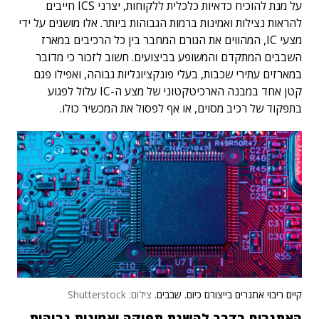
על מנת להוכיח כדאיות כלכלית ללקוחות, יצרני ICS חייבים
להראות נצילות ואמינות ברמות הגבוהות ביותר. אלו מושגים על ידי
מצעי IC, המהווים את הגורם המחבר בין כל הרכיבים במארז
השבבים המתקדם והמשופע בביצועים. חשוב לזכור כי מדובר
במארזים עתירי שכבות, בעלי פונקציונליות גבוהה, ואפילו פגם
קטן אחד במבנה הארכיטקטוני של מצע ה-IC עלול לפגוע
בתפקוד של רכיב מסוים, או אף לפסול את המכשיר כולו.
קיים ריבוי אתגרים בייצורם כיום. שבבים.
צילום: Shutterstock
האתגרים בדרך להשגת תפוקה ואמינות גבוהות