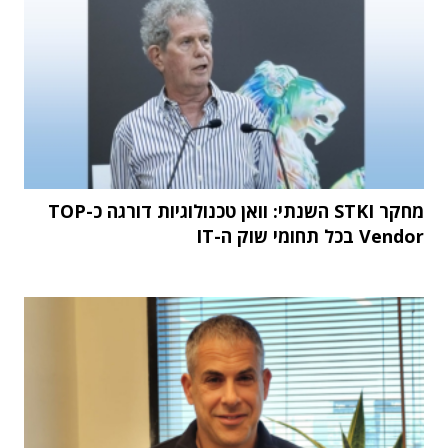
מחקר STKI השנתי: וואן טכנולוגיות דורגה כ-TOP
Vendor בכל תחומי שוק ה-IT