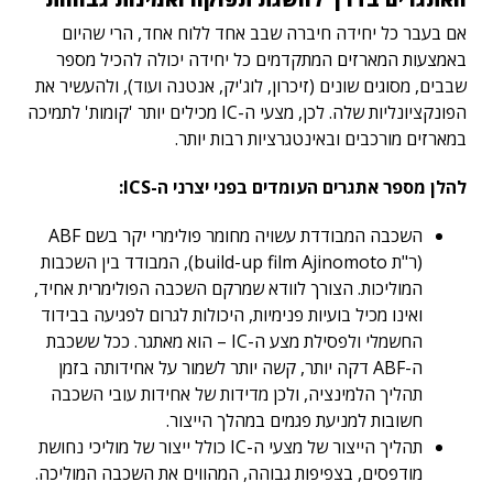
אם בעבר כל יחידה חיברה שבב אחד ללוח אחד, הרי שהיום
באמצעות המארזים המתקדמים כל יחידה יכולה להכיל מספר
שבבים, מסוגים שונים (זיכרון, לוג'יק, אנטנה ועוד), ולהעשיר את
הפונקציונליות שלה. לכן, מצעי ה-IC מכילים יותר 'קומות' לתמיכה
במארזים מורכבים ובאינטגרציות רבות יותר.
להלן מספר אתגרים העומדים בפני יצרני ה-ICS:
השכבה המבודדת עשויה מחומר פולימרי יקר בשם ABF
(ר"ת build-up film Ajinomoto), המבודד בין השכבות
המוליכות. הצורך לוודא שמרקם השכבה הפולימרית אחיד,
ואינו מכיל בועיות פנימיות, היכולות לגרום לפגיעה בבידוד
החשמלי ולפסילת מצע ה-IC – הוא מאתגר. ככל ששכבת
ה-ABF דקה יותר, קשה יותר לשמור על אחידותה בזמן
תהליך הלמינציה, ולכן מדידות של אחידות עובי השכבה
חשובות למניעת פגמים במהלך הייצור.
תהליך הייצור של מצעי ה-IC כולל ייצור של מוליכי נחושת
מודפסים, בצפיפות גבוהה, המהווים את השכבה המוליכה.