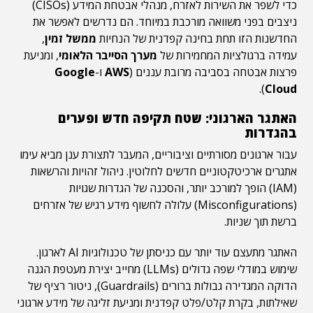
כדי לשפר את השירות לאזרח, מנהלי אבטחת המידע (CISOs)
ניצבים בפני משוואה מורכבת במיוחד. הם נדרשים לאפשר את
החדשנות הזו תחת בחינה קפדנית של הנחיות
ממשל זמין
,
עמידה ברגולציות המחמירות של
מערך הסייבר הלאומי
, ומניעת
פרצות אבטחה בסביבה מרובת עננים (
AWS
ו-
Google
).
Cloud
האתגר הארגוני: שטח תקיפה חדש ופערים
בהגדרות
עבור ארגונים מסורתיים וציבוריים, המעבר לתצורת ענן
מביא עימו
אתגרים ארכיטקטוניים חדשים לחלוטין. ניהול זהויות והרשאות
(IAM) הופך למורכב יותר, והסכנה של הגדרות שגויות
(Misconfigurations) עלולה לחשוף מידע רגיש של אזרחים
ברשת תוך שניות.
האתגר מתעצם עוד יותר עם כניסתן של טכנולוגיות AI לארגון.
שימוש במודלי שפה גדולים (LLMs) מחייב יצירת מעטפת הגנה
הדוקה המגדירה גבולות ברורים (Guardrails), ניטור רציף של
שאילתות, בקרת קלט/פלט קפדנית ומניעת זליגה של מידע ארגוני