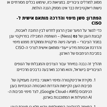
מסווג למודלים ציבוריים. במציאות כזו, שימוש בכלים מסורתיים או
גישות ריאקטיביות כבר אינו מספק הגנה הולמת.
הפתרון: סשן מיפוי והדרכה מותאם אישית ל-
CISO
כדי לגשר על הפער שבין הרצון לחדש לבין החובה לאבטח,
קבוצת הענן של
נס
(Ness) – השותפה המובילה בפרויקטי ענן
במגזר הציבורי – מציעה גישה פרקטית וממוקדת: מפגש מיפוי
והדרכת אבטחת מידע ייעודי ומותאם אישית לצרכי ה-CISO
בסביבת הנימבוס של הארגון.
תהליך זה נבנה במיוחד עבור הצרכים והמגבלות של הגופים
הציבוריים בישראל, והוא מורכב מארבעה נדבכים מרכזיים:
סקירת ארכיטקטורה ומיפוי ראשוני: בחינה מעמיקה של
סביבות הענן הקיימות והגדרות האבטחה הנוכחיות בענן
הנימבוס (AWS ו-Google Cloud), לצד מיפוי סביבות ה-
AI הפעילות או המתוכננות בארגון.
התאמה לרגולציה הממשלתית: וידוא מלא כי תצורת הענן