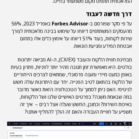
המלאכותית תתפוס מקום משמעותי בחיינו.
דרך חדשה לעבוד
על פי סקר שפורסם ב-
Forbes Advisor
באפריל 2023, 56%
מהעסקים המשתתפים דיווחו על שימוש בבינה מלאכותית לצורך
שירות לקוחות, בעוד 51% דיווחו על אימוץ כלים אלו בתחום
אבטחת המידע ומניעת הונאות.
מבחינת חווית הלקוח והעובד (CX/EX), ה-AI מביאה יתרונות
בולטים. היא מאפשרת זמן תגובה מהיר יותר לפניות, פתרון בעיות
באופן כמעט מיידי ומענה פרסונלי, שמתאים לצרכים הייחודיים
של הלקוח בהתאם לטיב הפנייה. יחד עם היתרונות עולה חשש
לגיטימי. האם ניתן לסמוך על הטכנולוגיה הזאת כאשר מדובר
במה שבאמת משנה? בפרטים האישיים שלנו ושל הלקוחות,
באיכות השירות? וכמובן, החשש שעלה אצל רבים – איך זה
משפיע על חוויית העבודה והאם זה הולך להחליף אותנו?