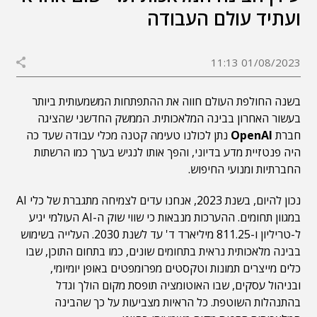
ועתיד עולם העבודה
01/08/2023 11:13
בשנה החולפת העולם חווה את ההתפתחות המשמעותית ביותר
בעשור האחרון בבינה המלאכותית. הממשק החדשני שהציגה
חברת
OpenAI
נתן לכולנו טעימה קטנה מכלי עבודה שעד כה
היה פנטזיית מדע בדיוני, והפך אותו לנגיש בערך כמו הרשתות
החברתיות ומנועי החיפוש.
נכון להיום, בשנת 2023, אנחנו עדים לצמיחה מתגברת של כלי AI
במגוון תחומים. ההערכות מנבאות כי שווי שוק ה-AI העולמי יגיע
ל-טריליון ו-811.25 מיליארד ד' עד לשנת 2030. העלייה בשימוש
בבינה מלאכותית נראית בתחומים שונים, כמו בתחום התוכן, שבו
כלים מייצרים תמונות וטקסטים מפרומפטים באופן יומיומי,
ובניהול עסקים, שבו האוטומציה תופסת מקום הולך וגדל
בהתנהלות השוטפת. כל הראיות מצביעות על כך שהבינה