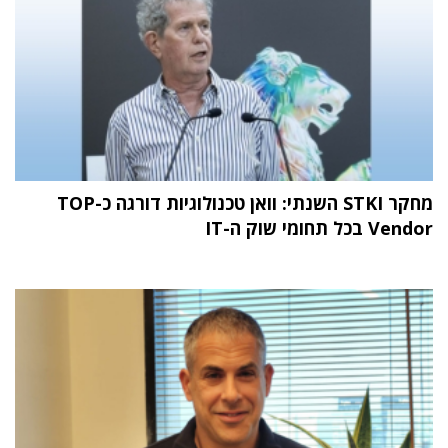
מחקר STKI השנתי: וואן טכנולוגיות דורגה כ-TOP
Vendor בכל תחומי שוק ה-IT