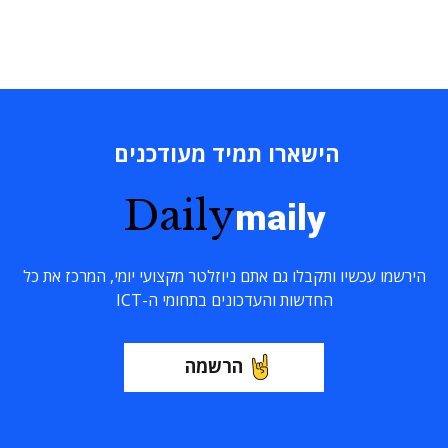
הישארו תמיד מעודכנים
Daily
maily
הירשמו עכשיו ותקבלו גם אתם ניוזלטר מקצועי יומי, המרכז את כל
החדשות והעדכונים בתחומי ה-ICT
הרשמה