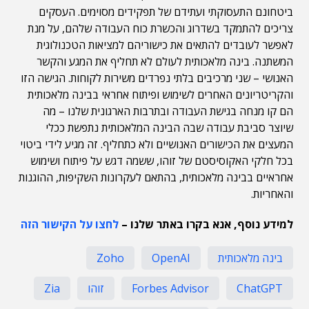
ביטחונם התעסוקתי ועתידם של תפקידים מסוימים. העסקים
צריכים להתמקד בשדרוג והכשרת כוח העבודה שלהם, על מנת
לאפשר לעובדים להתאים את כישוריהם למציאות הטכנולוגית
המשתנה. בינה מלאכותית לעולם לא תחליף את המגע והקשר
האנושי – שני מרכיבים בלתי נפרדים משירות לקוחות. הגישה הזו
והקריטריונים האחרים לשימוש ופיתוח אחראי בבינה מלאכותית
הם קו מנחה בגישת העבודה ובתרבות הארגונית שלנו – מה
שיוצר סביבת עבודה שבה הבינה המלאכותית נתפשת ככלי
המעצים את הכישורים האנושיים ולא כתחליף. זה מגיע לידי ביטוי
בכל חלקי האקוסיסטם של זוהו, ששמה דגש על פיתוח ושימוש
אחראיים בבינה מלאכותית, בהתאם לעקרונות השקיפות, ההוגנות
והאחריות.
למידע נוסף, אנא בקרו באתר שלנו –
לחצו על הקישור הזה
בינה מלאכותית
OpenAI
Zoho
ChatGPT
Forbes Advisor
זוהו
Zia