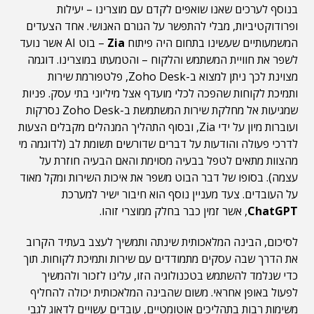
בנוסף לערכים שאנו שואפים לקדם עם מוצרינו – יעילות
ופרודוקטיביות, מבלי להתפשר על הגורם האנושי. אחד הצעדים
המשמעותיים שעשינו בתחום היה פיתוח
Zia
– בוט AI אשר נועד
לשפר את חוויית המשתמש והלקוח – והטמעתו במוצרינו. דוגמה
מצוינת לכך ניתן למצוא ב-Zoho Desk, פלטפורמת שירות
ותמיכת לקוחות שהפכה לכלי מועדף אצל מיליוני בתי עסק. פניות
שמגיעות אל מחלקת שירות המשתמשת ב-Zoho Desk נסרקות
ועוברות מיון על ידי Zia, ובסוף התהליך המנהלים מקבלים הצעות
לדרכי פעולה והודעות על דברים שדורשים תשומת לב (לדוגמה מי
מהצוות מתאים לטפל בבעיה מסוימת והאם הבעיה חוזרת על
עצמה). בסופו של דבר הבוט משפר את איכות השירות ומקל מאוד
על העובדים. צעד מעניין נוסף הוא חיבור ישיר למערכת
ChatGPT
, אשר זמין כבר בחלק ממוצרי זוהו.
לסיכום, הבינה המלאכותית שינתה ותמשיך לעצב בעתיד הקרוב
את הדרך שבה עסקים מתמודדים עם שירות ותמיכת לקוחות. תוך
כדי שנלמד להשתמש בטכנולוגיה הזו, עלינו לזכור ולהמשיך
לפעול באופן אחראי. משום שהבינה המלאכותית יכולה להחליף
משימות רבות בתהליכים אוטומטיים, עובדים עשויים לדאוג לגבי