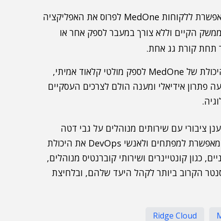
רשת שותפים רחבה ומבוזרת ברחבי העולם, שמאפשרת ללקוחות MedOne לפרוס את האפליקציה
משק הקיים וללא צורך במעבר לספק אחר או
 תחת קורת גג אחת.
ביחד עם החיבור הישיר לספקיות ענן ציבורי אחרות והיכולת של MedOne לספק מולטי קלאוד אמיתי,
 פתרון אידיאלי ומענה הולם לצרכים העסקיים
גיה.
יבת ענן ציבורי עם שירותים מנוהלים על גבי דטה
סנטרים מקומיים ביותר מ-80 מקומות בעולם. החברה מאפשרת למפתחים ולאנשי DevOps את היכולת
, כגון קונטיינרים ושירותי קוברנטיס מנוהלים,
נטר הקרוב ביותר לקהל היעד שלהם, ובלחיצת
Ridge Cloud