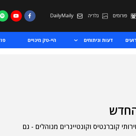
פורומים
גלריה
DailyMaily
ועים
דעות וניתוחים
היי-טק מינויים
פו
החדש
ת
 שירותי קוברנטיס וקונטיינרים מנוהלים - גם
ת