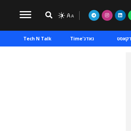
דקאסט
גאדג'Time
Tech N Talk
וכן פרסומי
תוכן פרסומי
וכן פרסומי