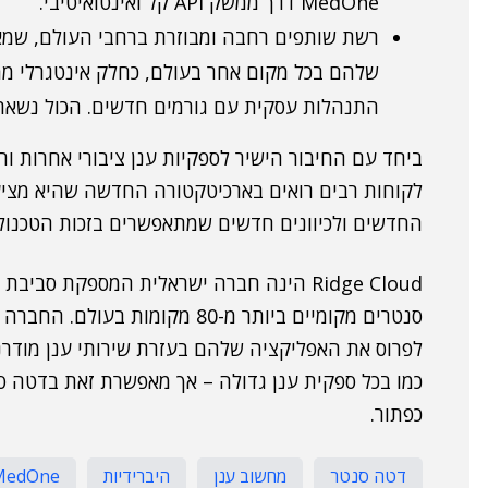
MedOne דרך ממשק API קל ואינטואיטיבי.
שלהם בכל מקום אחר בעולם, כחלק אינטגרלי ממ
התנהלות עסקית עם גורמים חדשים. הכול נשאר
לקוחות רבים רואים בארכיטקטורה החדשה שהיא מציעה
החדשים ולכיוונים חדשים שמתאפשרים בזכות הטכנולו
Ridge Cloud הינה חברה ישראלית המספקת סב
לפרוס את האפליקציה שלהם בעזרת שירותי ענן מודרניים
כמו בכל ספקית ענן גדולה – אך מאפשרת זאת בדטה ס
כפתור.
דטה סנטר
מחשוב ענן
היברידיות
MedOne