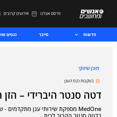
פרסם אצלנו
אירועים קרובים
חדשות
סייבר
כנסים ואיר
תוכן שיווקי
בעקבות כנס הענן
דטה סנטר היברידי – הזן 
MedOne מספקת שירותי ענן מתקדמים -
בדטה סנטר הקרוב לבית