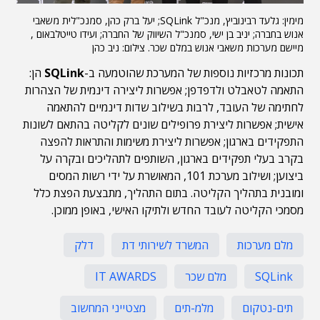
מימין: גלעד רבינוביץ, מנכ"ל SQLink; יעל ברק כהן, סמנכ"לית משאבי
אנוש בחברה; יניב בן ישי, סמנכ"ל השיווק של החברה; ועידו טייטלבאום ,
מיישם מערכות משאבי אנוש במלם שכר. צילום: ניב כהן
תכונות מרכזיות נוספות של המערכת שהוטמעה ב-
SQLink
הן:
התאמה לטאבלט ולדפדפן‏‏; אפשרות ליצירה דינמית של הצהרות
לחתימה של העובד, לרבות בשילוב שדות דינמיים להתאמה
אישית; אפשרות ליצירת פרופילים שונים לקליטה בהתאם לשונות
התפקידים בארגון; אפשרות ליצירת משימות והתראות להפצה
בקרב בעלי תפקידים בארגון, השותפים לתהליכים ובקרה על
ביצוען; ושילוב מערכת 101, המאושרת על ידי רשות המסים
ומובנית בתהליך הקליטה‏. בתום התהליך, מתבצעת הפצת כלל
מסמכי הקליטה לעובד החדש ולתיקו האישי, באופן ממוכן.
מלם מערכות
המשרד לשירותי דת
דלק
SQLink
מלם שכר
IT AWARDS
תים-נטקום
מלמ-תים
מצטייני המחשוב