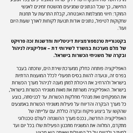
החישה, כך שכל הנתונים שמגיעים מהשטח זמינים לאנשי
המוקד: חיווי ממצלמות האבטחה, קבלת התרעות על תחנות
שזקוקות לטיפול, נתונים אודות תנועת לקוחות לאורך שעות היום
ועוד.
בקטגוריית טרנספורמציות דיגיטליות וחדשנות זכה פרויקט
של מלם מערכות במשרד לשירותי דת – אפליקציה לניהול
ובקרה של משגיחי הכשרות בישראל.
האפליקציה פותחה כחלק ממערכת שירת הים, שזכתה בעבר
בפרס זה, ונועדה להוות בסיס תפעולי לכלל המועצות הדתיות
בישראל ולהרחיב את היכולת למתן מענה לניהול מערך הכשרות
בישראל. האפליקציה משרתת את מאות משגיחי הכשרות בישראל,
את המפקחים ואת מנהלי מחלקות הכשרות. עד לכניסתה, בוצע
כל מערך הבקרה והדיווח על פעילות משגיחי הכשרות באמצעים
שהקשו על ביצוע פיקוח ובקרה כוללת. עם עלייתה של
האפליקציה החדשה, נכנס מערך ההשגחה לעולם טכנולוגי
מתקדם, המלווה את המשגיח מתכנון הפעילות שלו בכל יום ועד
למעקב ולדיווח על כל הפעילות שאותה הוא מבצע.