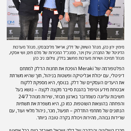
מימין: ירון כהן, מנהל השיווק של דלק; אריאל מליבובסקי, מנהל מערכות
הדיגיטל של החברה; עידן וינר, סמנכ"ל המכירות של מלם תים; ושי אסקיו,
מנהל תמיכה ושירות מערכות מחשוב בדלק. צילום: ניב כהן
הפלטפורמה של Meraki הופכת את תחנות הדלק למתחם
דיגיטלי, עם יכולת אנליטיקה ופשטות בניהול, תוך שהיא משרתת
את היעדים העסקיים של דלק. בנוסף, היא מספקת ללקוח
אבטחת מידע וטיפול בהגנת סייבר מקצה לקצה – נושא בעל
חשיבות עליונה כשמדובר בארגון מבוזר, שירות מנוהל 24/7
והפחתה בהוצאות השוטפות. כמו כן, היא משפרת את תשתיות
הנתונים של מתחמי התדלוק – תפעול, מכר, ניהול מלאי ועוד, עם
שרידות גבוהה, מהירות ויכולת בקרה טובה ביותר.
מרכז השליטה והבקרה של דלק ישראל מאובזר כיום בכל אמצעי