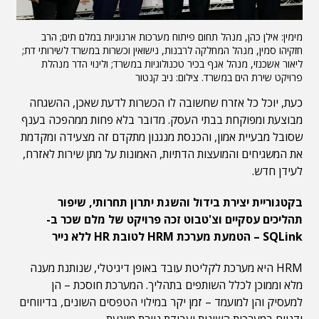
מימין: אילן כהן, מנהל תחום פיתוח מערכות ארגוניות במלם תים; הרב
חזקיהו סמין, מנהל המחלקה לרבנות, נישואין וכשרות במשרד לשירותי דת;
ליאור אשכנזי, מנהל אגף בכיר טכנולוגיות במשרד; ולינוי הדר מנהלת
פרויקט שירת הים במשרד. צילום: ניב קנטור
כעת, יוכל כל אזרח שחשובה לו הכשרות לדעת שאכן, ההשגחה
מבוצעת ומפוקחת בבתי העסק. מדובר בלא פחות ממהפכה בענף
שסובל מבעיית אמון, והכנסת מנגנון מתקדם זה מצעידה ומקדמת
את המשגיחים והמועצות הדתיות, האמונות על מתן שירות לאזרח,
לעידן חדש.
בקטגוריית יצירת בידול והשגת יתרון תחרותי, שיפור
תהליכים עסקיים וצ'טבוט זכה פרויקט של מלם שכר ב-
SQLink – הטמעת מערכת HRM לטובת HR ללא נייר
HRM היא מערכת לקליטת עובד באופן דיגיטלי, שנותנת מענה
מלא וממוכן לכלל השותפים בתהליך. המערכת חוסכת – הן
למעסיק והן למועמד – זמן יקר במילוי הטפסים השונים, בדיווחים
ידניים במערכות השונות ‏ועבודת ניירת מייגעת.