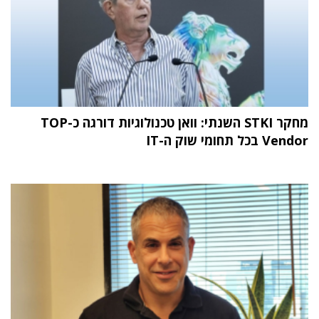
מחקר STKI השנתי: וואן טכנולוגיות דורגה כ-TOP
Vendor בכל תחומי שוק ה-IT