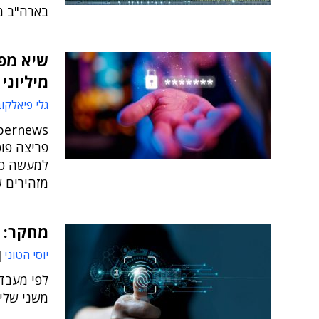
בארה"ב מ
מיליוני
גלי פיאלקו
פריצה פופ
למעשה סי
מזהירים ש
מחקר: ח
יוסי הטוני
משני שלי