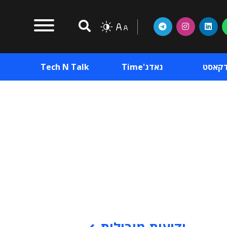
דקאסט
גאדג'Time
Tech N Talk
וכן פרסומי
תוכן פרסומי
וכן פרסומי