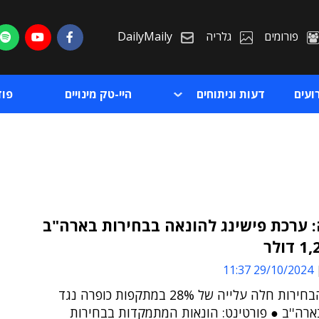
פורומים
גלריה
DailyMaily
ועים
דעות וניתוחים
היי-טק מינויים
פו
 ערכת פישינג להונאה בבחירות בארה"ב
ת
29/10/2024 11:37
ת
על רקע הבחירות חלה עלייה של 28% במתקפות כופרה נגד
רה''ב ● פורטינט: הונאות המתמקדות בבחירות