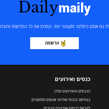
Daily
maily
 גם אתם ניוזלטר מקצועי יומי, המרכז את כל החדשות והעדכוני
הרשמה
כנסים ואירועים
הכנסים והאירועים שלנו
נצפיתם בכנסי ואירועי אנשים ומחשבים
לקראת כנסים ואירועים קרובים