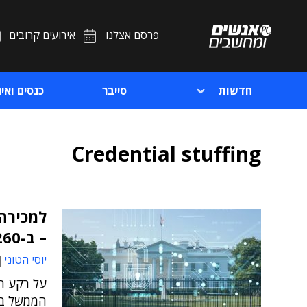
פרסם אצלנו
אירועים קרובים
חדשות
סייבר
כנסים ואיר
Credential stuffing
למכירה:
– ב-1,260 דולר
יוסי הטוני
הממשל בא