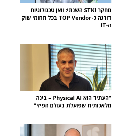
מחקר STKI השנתי: וואן טכנולוגיות
דורגה כ-TOP Vendor בכל תחומי שוק
ה-IT
"העתיד הוא Physical AI – בינה
מלאכותית שפועלת בעולם הפיזי"