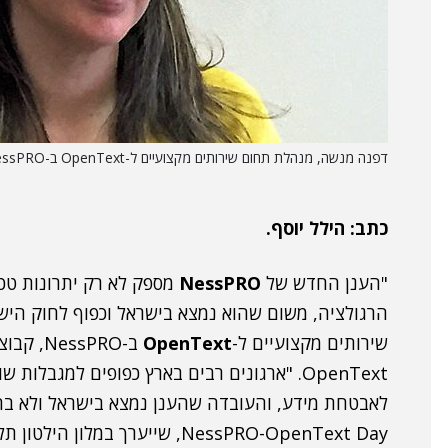
דפנה מנשה, מנהלת תחום שירותים מקצועיים ל-OpenText ב-NessPRO. צילום: יח"צ
כתב: הילל יוסף.
"הענן החדש של
NessPRO
מספק לא רק יתרונות טכנ
הרגולציה, משום שהוא נמצא בישראל וכפוף לחוק היש
שירותים מקצועיים ל-
OpenText
ב-NessPRO, קבוצת מוצרי התוכנה של
OpenText. "ארגונים רבים בארץ כפופים למגבלו
לאבטחת מידע, והעובדה שהענן נמצא בישראל ולא בח
NessPRO-OpenText Day, שייערך במלון הילטון תל אביב מחר (ג').