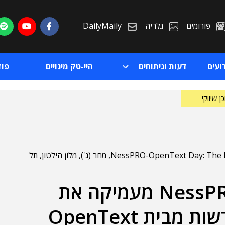
פורומים
גלריה
DailyMaily
ועים
דעות וניתוחים
היי-טק מינויים
פו
ן שיווקי
לקראת אירוע NessPRO-OpenText Day: The Intelligent and Connected Enterprise, מחר (ג'), מלון הילטון, תל
חטיבת הפרויקטים של NessPRO מעמיקה את
ת
בית OpenText