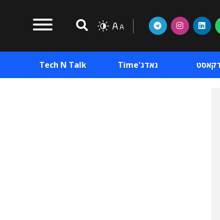
דקאסט
גאדג'Time
Tech N Talk
וכן פרסומי
תוכן פרסומי