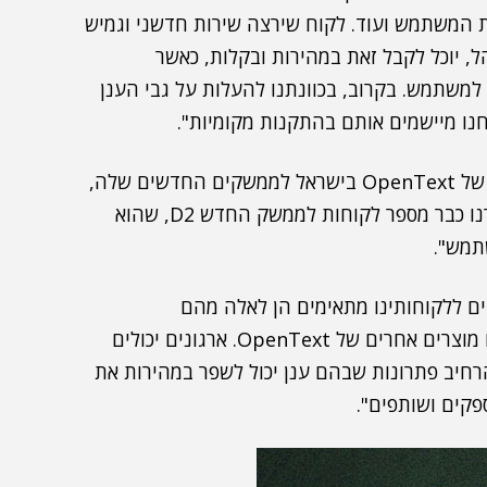
ת המשתמש ועוד. לקוח שירצה שירות חדשני וגמיש
ל, יוכל לקבל זאת במהירות ובקלות, כאשר
למשתמש. בקרוב, בכוונתנו להעלות על גבי הענן
"בכוונת NessPRO להעביר את כל הלקוחות הקיימים של OpenText בישראל לממשקים החדשים שלה,
שהם פשוטים וידידותיים יותר", הוסיפה מנשה. "העברנו כבר מספר לקוחות לממשק החדש D2, שהוא
תמש".
ים ללקוחותינו מתאימים הן לאלה מהם
שמשתמשים במערכת דוקומנטום והן לאלה שברשותם מוצרים אחרים של OpenText. ארגונים יכולים
יב פתרונות שבהם ענן יכול לשפר במהירות את