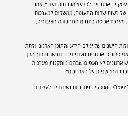
קיים ארגוניים לפי עולמות תוכן ועוד", אמר.
י של רשות שדות התעופה, ממשקים למערכות
CRM לניהול פניות ציבור, מערכת אכיפה בתחום התחבורה הציבורית,
רוץ את הגבולות הישנים של עולם הידע והתוכן הארגוני ולתת
ני סבור כי ארגונים מעוניינים בחדשנות תוך מתן
 יש ארגונים לא מעטים שבהם מותקנות מערכות
ב-NessPRO יש כיום 80 מומחי OpenText Documentum המספקים פתרונות ושירותים לעשרות