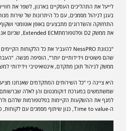
לייעל את התהליכים העסקיים בארגון, לשפר את חוויי
בענן לניהול מסמכים, עם כל היתרונות של שירות מנוה
התחזוקה והשדרוגים מתבצעים באופן אוטומטי ושקוף 
את ממשק D2 ופלטפורמתExtended ECM, שכיום אנחנו מיישמים אותם בהתקנות מקומיות".
ממשק לניהול תוכן מתקדם, אינטואיטיבי וידידותי למש
היא ציינה כי "כל השירותים המתקדמים שאנחנו מציע
למנף את ההשקעות הקיימות בפלטפורמות שלהם ולהרח
ה-Time to value, כגון שיתוף מסמכים עם לקוחות, ספקים ושותפים".