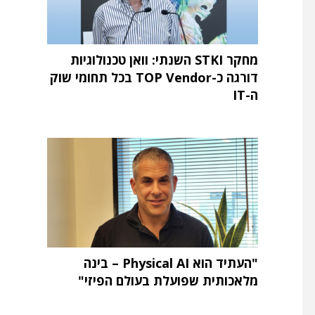
מחקר STKI השנתי: וואן טכנולוגיות
דורגה כ-TOP Vendor בכל תחומי שוק
ה-IT
"העתיד הוא Physical AI – בינה
מלאכותית שפועלת בעולם הפיזי"