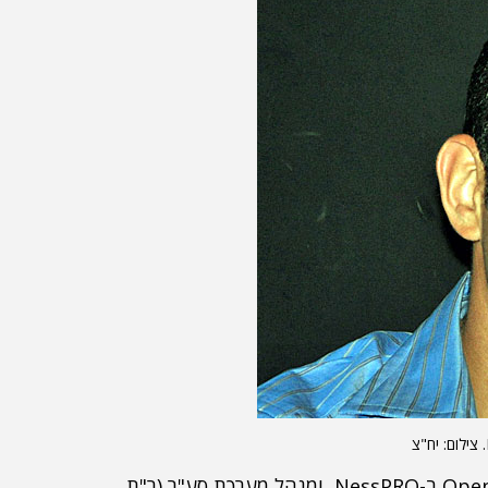
, מנהל תחום שירותים מקצועיים ל-OpenText ב-NessPRO, ומנהל מערכת סע"ר (ר"ת