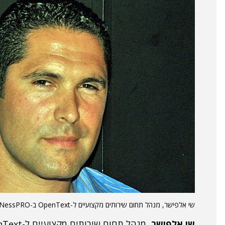
שי אלפישר, מנהל תחום שירותים מקצועיים ל-OpenText ב-NessPRO. צילום: יח"צ
שי אלפישר