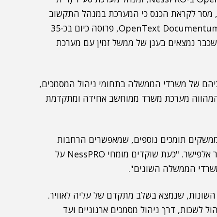
ביבת עבודה רוחבית) הממשלתית מטעם NessPRO, מסר לקראת הכנס כי המערכת במנהל התקשוב
הממשלתי, המבוססת על משפחת מוצרי ניהול התוכן OpenText Documentum, פרוסה כיום בכ-35
ך, כולל 25 משרדי ממשלה שכבר נמצאים בענן של ממשל זמין עם מערכת
הם של משרדי הממשלה בתחומי ניהול המסמכים,
, המהווה מערכת משרד ממוחשב אחידה ומתקדמת
ממשקים תומכים נוספים, שמאפשרים הרחבות
גנריות, שירותי Web Services לניהול תוכן ועוד", אמר אלפישר. "כעת שוקדים מומחי NessPRO על
משרדי הממשלה השונים".
השונות, שנמצא בשלב מתקדם של עליה לאוויר.
ל לשכות, דרך ניהול מסמכים ארגוניים ועד