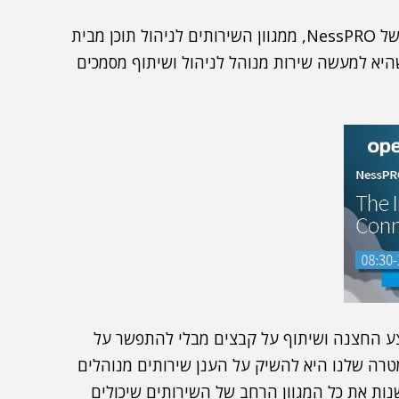
"אנחנו מתכוונים להציע ללקוחותינו, על הענן החדש של NessPRO, ממגוון השירותים לניהול תוכן מבית
Ope, כשהראשון בהם הוא פלטפורמת Core, שהיא למעשה שירות מנוהל לניהול ושיתוף מסמכים
ע החצנה ושיתוף על קבצים מבלי להתפשר על
ה-IT דורש", ציינה. "המטרה שלנו היא להשיק על הענן שירותים מנוהלים
ע ללקוחות לשנות את כל המגוון הרחב של השירותים שיכולים