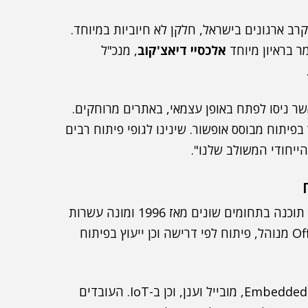
גובות מגוונות בקרב ארגונים בישראל, חלקן לא חיוביות במיוחד.
ר בראיון מיוחד
אלכסיי דיאצ'קוב
, מנכ"ל
אשר ניסו לפתח באופן עצמאי, באתרים מרוחקים.
, לצורך בפיתוח מבוסס אופשור. שינינו לגופי פיתוח רבים
ייחודי המשולב שלנו".
בית התוכנה Trivium, סיפר דיאצ'קוב, "עוסק בפיתוח תוכנה בתחומים שונים מאז 1996 ומונה עשרות
מקצוענים. אנו מעניקים פיתוח ישראלי משולב Offshore מנוהל, פיתוח לפי דרישה וכן ייעוץ בפיתוח
לדבריו, "אנו פועלים בכמה סביבות טכנולוגיות: Embedded Linux, מובייל וענן, וכן ב-IoT. העובדים