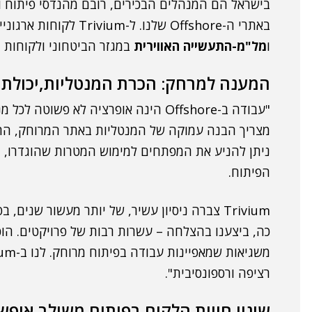
בישראל הם המנהלים הבכירים, רובם מהנדסי פיתוח ו
באתרי ה-Offshore שלנו. ל-Trivium לקוחות ארגוניים ממגוון מגזרי התעשייה בארץ, כדוגמת
ו
מל"מ-התעשייה האווירית
במגזר הביטחוני ולקוחות נ
המענה למרחק: הכרת המנטליות,יכולת נ
"עבודה ב-Offshore הינה אופרציה לא פש
מצריך הבנה עמוקה של המנטליות באתר המרוחק, הרבה
ניתן להניע את המפתחים למימוש המטרות שהוגדרו, 
הפיתוח.
Trivium צברה ניסיון עשיר, של יותר מעשור שני
רציפה ורספונסיבית".
שינוי חווית הלקוח בפיתוח משולב אופש