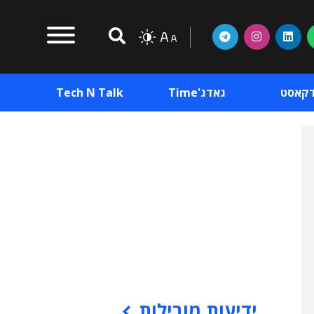
דקאסט
גאדג'Time
Tech N Talk
וכן פרסומי
תוכן פרסומי
וכן פרסומי
ידיעות מובילות