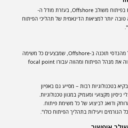
Trivium, הדגיש דיאצ'קוב, "שינתה את חוויית הלקוח בפיתוח משולב Offshore, בעזרת מודל ה-
תאם בצורה טובה יותר למציאות הדינאמית של תהליכי הפיתוח
.
מנהל הפיתוח, מפרט דיאצ'קוב, "מקבל צוות ייעודי של מהנדסי תוכנה ב-Offshore, שמבצעים כל משימה
עבורו. את הצוות מנהל ארכיטקט תוכנה ישראלי, שמלווה את מנהל הפיתוח ומהווה עבורו focal point
א בטכנולוגיות רבות – מסייע גם באפיון
ניסיון מקצועי ומעמיק במגוון טכנולוגיות.
חק ודואג לביצוע של כל משימת פיתוח.
הגורמים ויעילות בתהליך הפיתוח כולו".