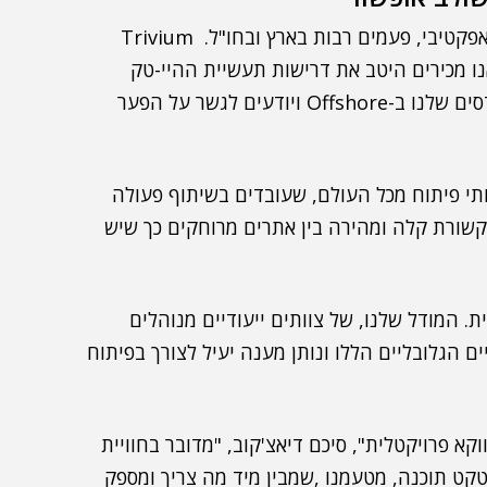
מודל העבודה הזה, ציין דיאצ'קוב , "הוכיח את עצמו כאפקטיבי, פעמים רבות בארץ ובחו"ל. Trivium
ו מכירים היטב את דרישות תעשיית ההיי-טק
בישראל וכן את המנטליות וסביבת העבודה של המהנדסים שלנו ב-Offshore ויודעים לגשר על הפער
ותי פיתוח מכל העולם, שעובדים בשיתוף פעולה
קשורת קלה ומהירה בין אתרים מרוחקים כך שיש
 המודל שלנו, של צוותים ייעודיים מנוהלים
Offsh, תואם את השינויים הגלובליים הללו ונותן מענה יעיל לצורך בפיתוח
א פרויקטלית", סיכם דיאצ'קוב, "מדובר בחוויית
קט תוכנה, מטעמנו ,שמבין מיד מה צריך ומספק