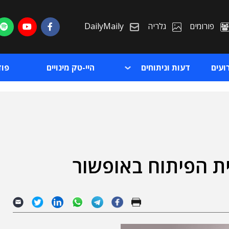
פורומים
גלריה
DailyMaily
ועים
דעות וניתוחים
היי-טק מינויים
פו
ת
ת