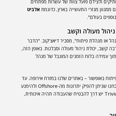
תיקים ולצידם פועל צוות של עשרות מפתחים
אלביט
וספים בעולם".
יהול מעולה וקשב
וטה לכל מנהל או מנהלת פיתוח", מסביר דיאצ'קוב. "הדבר
 קשב, יכולת ניהול מעולה וסבלנות. באופן הזה,
תוך עמידה בלוח הזמנים המוגבל של מנהל
ם, בפיתוח באופשור – באתרים שלנו במזרח אירופה. עד
כה, ביצענו בהצלחה – עשרות רבות של פרויקטים. הוכחנו שניתן להפיק יתרונות מה-Offshore ולהימנע
משגיאות שמאפיינות עבודה בפיתוח מרוחק. לנו ב-Trivium יש דרך להבטיח שהעבודה תהיה איכותית,
ור