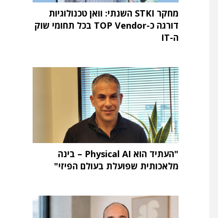
מחקר STKI השנתי: וואן טכנולוגיות
דורגה כ-TOP Vendor בכל תחומי שוק
ה-IT
"העתיד הוא Physical AI – בינה
מלאכותית שפועלת בעולם הפיזי"