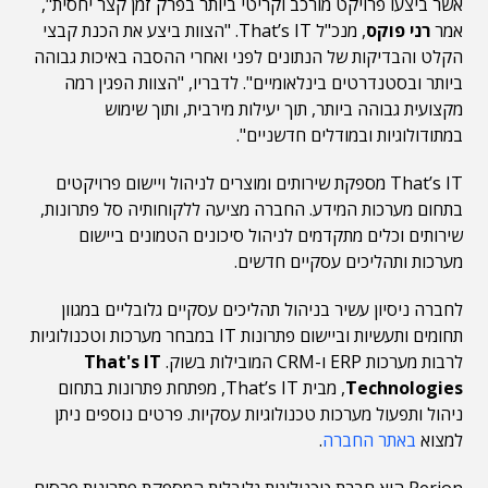
אשר ביצעו פרויקט מורכב וקריטי ביותר בפרק זמן קצר יחסית",
אמר
רני פוקס
, מנכ"ל That’s IT. "הצוות ביצע את הכנת קבצי
הקלט והבדיקות של הנתונים לפני ואחרי ההסבה באיכות גבוהה
ביותר ובסטנדרטים בינלאומיים". לדבריו, "הצוות הפגין רמה
מקצועית גבוהה ביותר, תוך יעילות מירבית, ותוך שימוש
במתודולוגיות ובמודלים חדשניים".
That’s IT מספקת שירותים ומוצרים לניהול ויישום פרויקטים
בתחום מערכות המידע. החברה מציעה ללקוחותיה סל פתרונות,
שירותים וכלים מתקדמים לניהול סיכונים הטמונים ביישום
מערכות ותהליכים עסקיים חדשים.
לחברה ניסיון עשיר בניהול תהליכים עסקיים גלובליים במגוון
תחומים ותעשיות וביישום פתרונות IT במבחר מערכות וטכנולוגיות
לרבות מערכות ERP ו-CRM המובילות בשוק.
That's IT
Technologies
, מבית That’s IT, מפתחת פתרונות בתחום
ניהול ותפעול מערכות טכנולוגיות עסקיות. פרטים נוספים ניתן
למצוא
באתר החברה
.
Perion היא חברת טכנולוגית גלובלית המספקת פתרונות פרסום