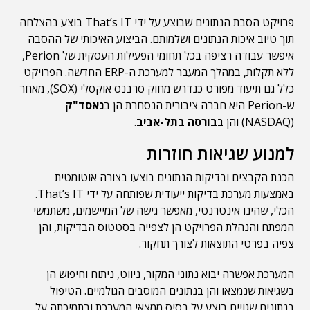
פרויקט הסבת הנתונים שבוצע על ידי That’s IT בוצע בהצלחה
תוך טיוב איכות הנתונים ושלמותם. הביצוע האיכותי של ההסבה
איפשר עבודה רציפה בכל תחומי הפעילות העסקית של Perion,
ללא תקלות, במהלך המעבר למערכת ה-ERP החדשה. הפרויקט
כלל גם תיעוד מפורט כנדרש מחוק סרבנס אוקסלי (SOX), מאחר
ש-Perion היא חברה ציבורית הנסחרת הן ב
נאסד"ק
(NASDAQ) והן ב
בורסה בתל-אביב
.
למנוע שגיאות חוזרות
הכנת הקבצים ובדיקות הנתונים בוצעו בצורה אוטומטית
באמצעות מערכת בדיקות ייעודית שפותחה על ידי That’s IT.
הכלי, שהינו אינטרנטי, מאפשר גישה של המיישמים, משתמשי
המפתח והנהלת הפרויקט הן לצפייה בסטטוס הבדיקות, והן
צפיה בפרטי התוצאות לצורך תחקור.
המערכת אפשרה יבוא נתוני המקור, ניווט, ניתוח וחיפוש הן
בשגיאות שנמצאו והן בנתונים המוסבים הגולמיים. הטיפול
בנתונים שגויים בוצע על בסיס ממצאי המערכת ובתמיכתה על