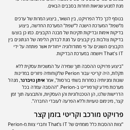
מנת למנוע שגיאות חוזרות בסבבים הבאים.
בנוסף לכך כלל הפרויקט, בין השאר, ביצוע המרות של ערכים
מ"שפת" המערכת הישנה ל"שפת" המערכת החדשה, ביצוע
בדיקות אימות ובדיקות תקינות של מבנה הקבצים. כמו כן בוצעו
בדיקות צולבות בין קבצים על מנת לבדוק הלימה של הנתונים בין
הקבצים השונים על פי מתודולוגיה ייחודית אשר פותחה על ידי
That's IT ויושמה במערכת הבדיקות.
"ביצוע פרויקט ההסבה תוך שמירה על המשכיות עסקית ללא
תקלות, היה קריטי עבור Perion שלקוחותיה פזורים במדינות
שונות ומניותיה נסחרות בשתי בורסות", אמר
איתן נויברגר
, מנהל
מערכות מידע קורפורייט ב-Perion. "ההסבה עמדה בכל
הדרישות שלנו, הן הטכנולוגיות והן העסקיות, והתבצעה תוך זמן
קצר, מינימום טעויות וללא הפרעה לעובדי החברה".
פרויקט מורכב וקריטי בזמן קצר
"צוות ההסבות כלל מומחים של That’s IT וחברי צוות מ-Perion