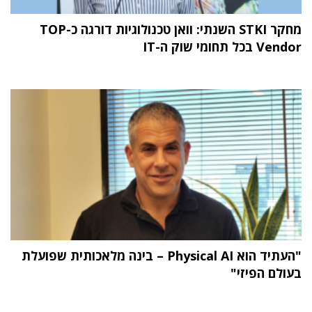
מחקר STKI השנתי: וואן טכנולוגיות דורגה כ-TOP
Vendor בכל תחומי שוק ה-IT
"העתיד הוא Physical AI – בינה מלאכותית שפועלת
בעולם הפיזי"