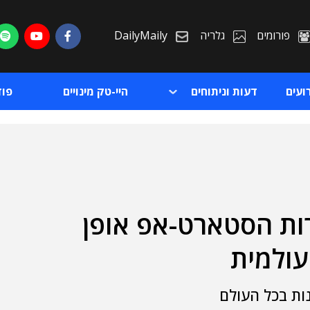
פורומים
גלריה
DailyMaily
ועים
דעות וניתוחים
היי-טק מינויים
פו
ות הסטארט-אפ אופן
ת
עולמית
ת