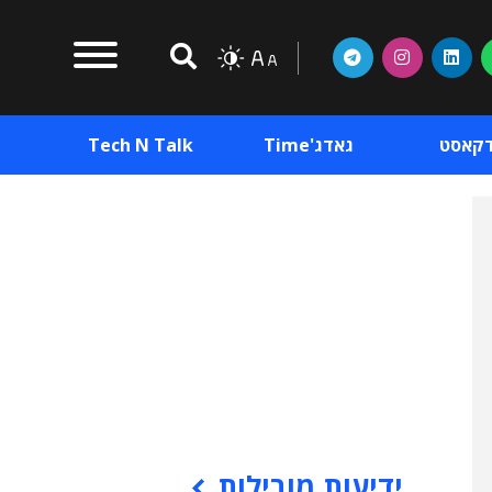
דקאסט
גאדג'Time
Tech N Talk
וכן פרסומי
תוכן פרסומי
וכן פרסומי
ידיעות מובילות