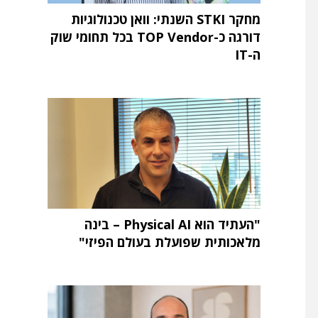
מחקר STKI השנתי: וואן טכנולוגיות
דורגה כ-TOP Vendor בכל תחומי שוק
ה-IT
"העתיד הוא Physical AI – בינה
מלאכותית שפועלת בעולם הפיזי"