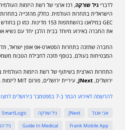
לדברי
גיל שורקה
, רכז ארצי של רשת היזמות העולמית בישראל (GEN), "ב
הישראלית בתחרות העולמית. כחלק מהזכייה בתחרות, 
GEC במילאנו בהשתתפות 153 מדי
את החברה באירוע מיוחד בבית הלבן יחד עם נשיא א
המבטיחות בעולם, בנוסף תזכה לחבילת הטבות משמע
התחרות הארצית בשיתוף של רשת היזמות העולמית בי
ירושלים,
JNext
, עיריית ירושלים, פורום MIT ליזמות בישראל,
להרשמה לאירוע הגמר ב-7 בספטמבר בירושלים לחצו כאן.
אבי אנגל
JNext
גיל שורקה
SmartLogic
Frank Mobile App
Guide In Medical
גיל הכ