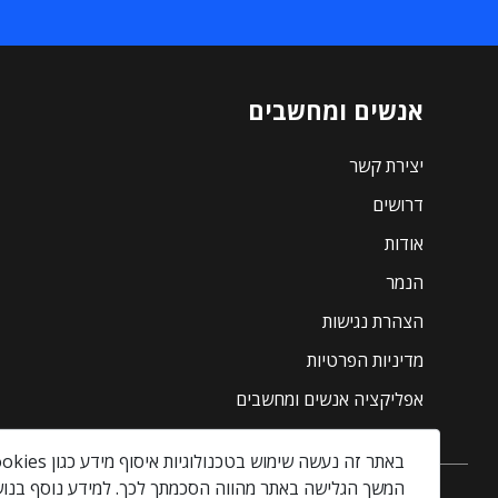
אנשים ומחשבים
יצירת קשר
דרושים
אודות
הנמר
הצהרת נגישות
מדיניות הפרטיות
אפליקציה אנשים ומחשבים
באתר זה נעשה שימוש בטכנולוגיות איסוף מידע כגון Cookies, לרבות על ידי צדדים שלישיים, כדי לספק לך חווית גלישה טובה יותר וכן למטרות סטטיסטיקה, איפיון ושיווק.
המשך הגלישה באתר מהווה הסכמתך לכך. למידע נוסף בנוש
אנשים ומחשבים © 2026 – כל הזכויות שמורות