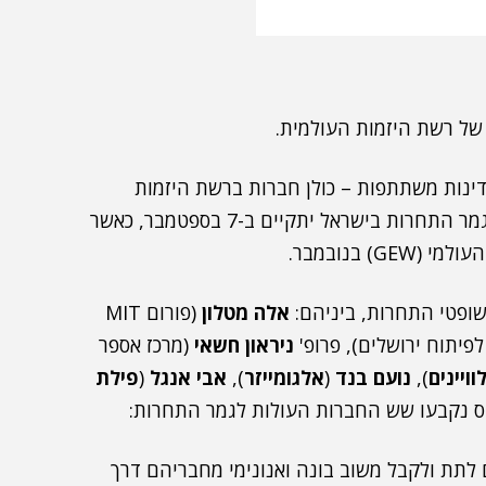
של רשת היזמות העולמית.
ת היא אחת מהגדולות בעולם, עם מעל ל-60 מדינות משתתפות – כולן חברות ברשת היזמות
העולמית (Global Entrepreneurship Network). גמר התחרות בישראל יתקיים ב-7 בספטמבר, כאשר
 בנובמבר.
ופטי התחרות, ביניהם:
אלה מטלון
(פורום MIT
פיתוח ירושלים), פרופ'
ניראון חשאי
(מרכז אספר
וויינים
),
נועם בנד
(
אלגומייזר
),
אבי אנגל
(
פילת
וס נקבעו שש החברות העולות לגמר התחרות:
ת ולקבל משוב בונה ואנונימי מחבריהם דרך