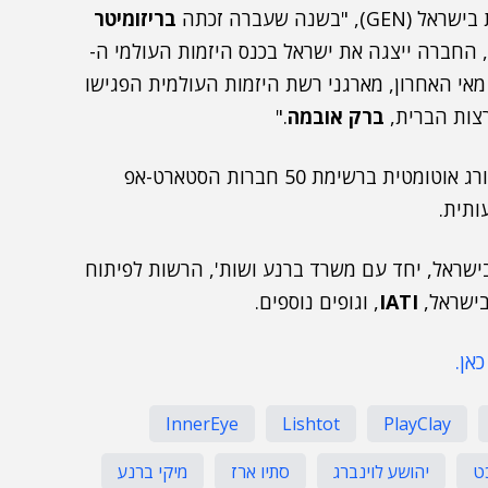
שנה שעברה זכתה
בריזומיטר
החברה ייצגה את ישראל בכנס היזמות העולמי ה-
נות. כמו כן בחודש מאי האחרון, מארגני רשת היזמות העולמית הפגישו
רצות הברית,
ברק אובמה
."
החברה שתזכה בתחרות הסטארט-אפ אופן ישראל, תדורג אוטומטית ברשימת 50 חברות הסטארט-אפ
ותית.
שראל, יחד עם משרד ברנע ושות', הרשות לפיתוח
IATI
, וגופים נוספים.
InnerEye
Lishtot
PlayClay
ט
יהושע לוינברג
סתיו ארז
מיקי ברנע