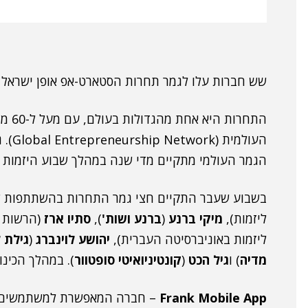
שש חברות עלו לגמר תחרות הסטארט-אפ אופן ישראל 
התחרו
הגמר העולמי מתקיים מדי שנה במהלך שבוע היזמות העולמי (GEW)
בשבוע שעבר התקיים חצי גמר התחרות בהשתתפות ש
ליזמות),
מיקי ברנע
(
ברנע ושות'
),
סתיו ארז
(הרשות ל
ליזמות באוניברסיטה העברית),
יהושע לוינברג
(
גילת ל
מדיה
) ו
גיל הכט
(
קונטיניואיטי סופטוור
). במהלך הכינ
Frank Mobile App
– חברה המאפשרת למשתמשים לת