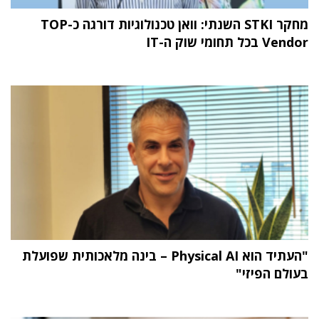
מחקר STKI השנתי: וואן טכנולוגיות דורגה כ-TOP
Vendor בכל תחומי שוק ה-IT
"העתיד הוא Physical AI – בינה מלאכותית שפועלת
בעולם הפיזי"