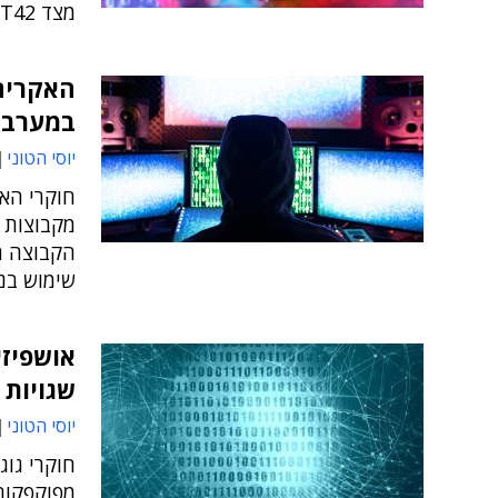
מצד APT42", ציינו החוקרים
האקרים 
במערב
יוסי הטוני
מקבוצות ה
הקבוצה ה
שימוש בנו
אושפיזי
שגויות 
יוסי הטוני
חוקרי גוג
מפוקפקות 