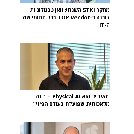
מחקר STKI השנתי: וואן טכנולוגיות
דורגה כ-TOP Vendor בכל תחומי שוק
ה-IT
"העתיד הוא Physical AI – בינה
מלאכותית שפועלת בעולם הפיזי"