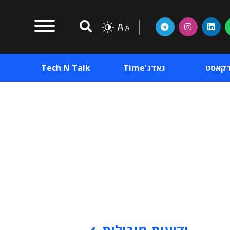
דקאסט
גאדג'Time
Tech N Talk
וכן פרסומי
תוכן פרסומי
וכן פרסומי