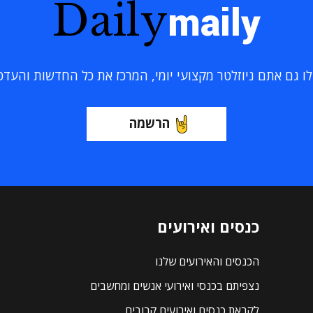
Daily
maily
 גם אתם ניוזלטר מקצועי יומי, המרכז את כל החדשות והעדכוני
הרשמה
כנסים ואירועים
הכנסים והאירועים שלנו
נצפיתם בכנסי ואירועי אנשים ומחשבים
לקראת כנסים ואירועים קרובים