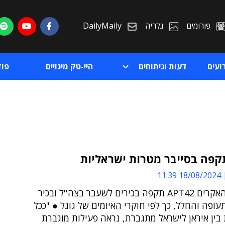
פורומים
גלריה
DailyMaily
ועים
דעות וניתוחים
היי-טק מינויים
פו
קפה בסייבר מטרות ישראליות
18/08/2024 11:39
ת
קבוצת ההאקרים APT42 תקפה בכירים לשעבר בצה''ל ובכיר
ת
ופה והחלל, כך לפי חוקרי האיומים של גוגל ● "ככל
בין איראן לישראל מתגברת, נראה פעילות מוגברת