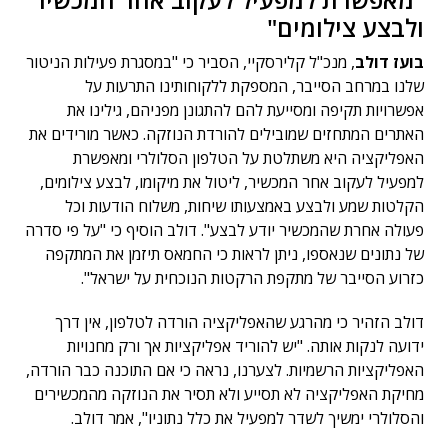
ולבצע צילומים"
בועז דולב
, מנכ"ל קלירסקיי, הסביר כי "במסגרת פעילות הניטור
שלנו במרחב הסייבר, המספקת ללקוחותינו התרעות על
אפשרויות תקיפה ומסייעת להם להתגונן מפניהם, גילינו את
האתרים המתחזים שמובילים להורדת הנוזקה. כאשר מורידים את
האפליקציה היא משתלטת על הטלפון הסלולרי ומאפשרת
למפעיל לעקוב אחר המכשיר, ליטול את מיקומו, לבצע צילומים,
הקלטות שמע ולבצע באמצעותו שיחות, משלוח הודעות וכל
פעולה אחרת שהמכשיר יודע לבצע". דולב הוסיף כי "על פי סדרה
של נתונים שנאספו, ניתן לראות כי החמאס תיזמן את המתקפה
כזרוע הסייבר של מתקפת הרקטות הנוכחית על ישראל".
דולב הזהיר כי מהרגע שהאפליקציה הורדה לטלפון, אין דרך
ידועה לנקות אותה. "יש להוריד אפליקציות אך ורק מחנויות
האפליקציות הרשמיות. לצערנו, נראה כי אם התוכנה כבר הורדה,
מחיקת האפליקציה לא תסייע ולא תסיר את הנוזקה מהמכשירים
והסלולרי ימשיך לשדר למפעיל את כלל נתוניו", אמר דולב.