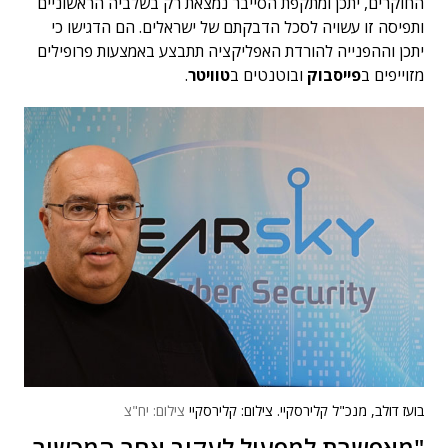
החוקרים, יתכן ומתקפת הסייבר נמצאת רק בשלביה הראשוניים
ותפיסה זו עשויה לסכל הדבקתם של ישראלים. הם הדגישו כי
יתכן וההפנייה להורדת האפליקציה תתבצע באמצעות פרופילים
מזוייפים ב
פייסבוק
ובוטנטים ב
טוויטר
.
בועז דולב, מנכ"ל קלירסקיי. צילום: קלירסקיי
צילום: יח"צ
"מאפשרת למפעיל לעקוב אחר המכשיר