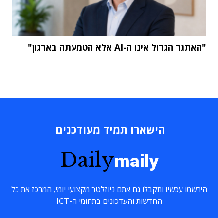
"האתגר הגדול אינו ה-AI אלא הטמעתה בארגון"
הישארו תמיד מעודכנים
Daily
maily
הירשמו עכשיו ותקבלו גם אתם ניוזלטר מקצועי יומי, המרכז את כל
החדשות והעדכונים בתחומי ה-ICT