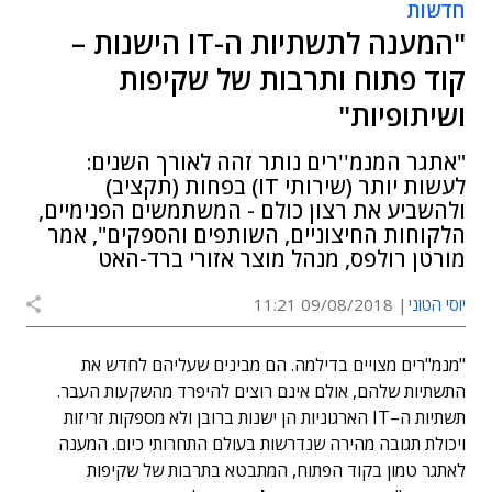
חדשות
"המענה לתשתיות ה-IT הישנות –
קוד פתוח ותרבות של שקיפות
ושיתופיות"
"אתגר המנמ''רים נותר זהה לאורך השנים:
לעשות יותר (שירותי IT) בפחות (תקציב)
ולהשביע את רצון כולם - המשתמשים הפנימיים,
הלקוחות החיצוניים, השותפים והספקים", אמר
מורטן רולפס, מנהל מוצר אזורי ברד-האט
יוסי הטוני
09/08/2018 11:21
"
מנמ
"
רים מצויים בדילמה
.
הם מבינים שעליהם לחדש את
התשתיות שלהם
,
אולם אינם רוצים להיפרד מהשקעות העבר
.
תשתיות ה
–
IT
הארגוניות הן ישנות ברובן ולא מספקות זריזות
ויכולת תגובה מהירה שנדרשות בעולם התחרותי כיום
.
המענה
לאתגר טמון בקוד הפתוח
,
המתבטא בתרבות של שקיפות