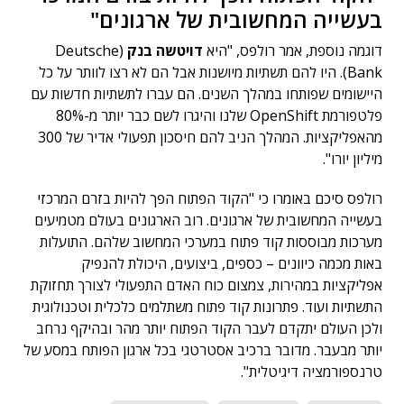
בעשייה המחשובית של ארגונים"
דוגמה נוספת
,
אמר רולפס
,
"
היא
דויטשה בנק
(
Deutsche
Bank
).
היו להם תשתיות מיושנות אבל הם לא רצו לוותר על כל
היישומים שפותחו במהלך השנים
.
הם עברו לתשתיות חדשות עם
פלטפורמת
OpenShift
שלנו והיגרו לשם כבר יותר מ
-80%
מהאפליקציות
.
המהלך הניב להם חיסכון תפעולי אדיר של
300
מיליון יורו
".
רולפס סיכם באומרו כי
"
הקוד הפתוח הפך להיות בזרם המרכזי
בעשייה המחשובית של ארגונים
.
רוב הארגונים בעולם מטמיעים
מערכות מבוססות קוד פתוח במערכי המחשוב שלהם
.
התועלות
באות מכמה כיוונים
–
כספים
,
ביצועים
,
היכולת להנפיק
אפליקציות במהירות
,
צמצום כוח האדם התפעולי לצורך תחזוקת
התשתיות ועוד
.
פתרונות קוד פתוח משתלמים כלכלית וטכנולוגית
ולכן העולם יתקדם לעבר הקוד הפתוח יותר מהר ובהיקף נרחב
יותר מבעבר
.
מדובר ברכיב אסטרטגי בכל ארגון הפותח במסע של
טרנספורמציה דיגיטלית
".