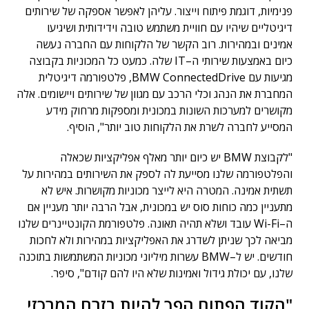
פנימיות
,
דוגמת פיתוח וייצור
.
עליהן לאפשר אספקה של שירותים
דיגיטליים שיהיו עם חוויית משתמש טובה וידידותית ושיגיעו
אמינים ובמהירות
.
רוב הקשר של הלקוחות עם החברה נעשה
כיום באמצעות שירותי ה
–
IT
שלה
.
כמעט כל המכוניות בקבוצה
מגיעות עם
BMW ConnectedDrive,
פלטפורמה דיגיטלית
המחברת את הנהג וכלי הרכב עם מגוון של שירותים ויישומים
.
אלה
מקושרים למערכות השונות במכונית ומספקות מרחוק מידע
המסייע לחברה לשרת את הלקוחות טוב יותר
"
,
הוסיף
.
"
לקבוצת
BMW
יש כיום יותר מאלף אפליקציות שכאלה
והפלטפורמה שלנו מסייעת לה לספק את השירותים במהירות על
תשתית אמינה
.
המטרה היא לייצר מכוניות מקושרות
.
איש לא
מתעניין כמה כוחות סוס יש במכונית
,
אבל הרבה יותר מעניין אם
ה
–
Wi-Fi
עובד ושלא תהיה תאונה
.
פלטפורמת הקונטיינרים שלנו
מביאה לכך שניתן לשדרג את האפליקציות במהירות ולא לחכות
חודשים
.
יש ל
–
BMW
עשרות מיליוני מכוניות המשתמשות בתוכנה
שלנו
,
עם יכולת גידול ואמינות שלא היו להם קודם
",
סיפר
.
"הקוד הפתוח הפך להיות בזרם המרכזי