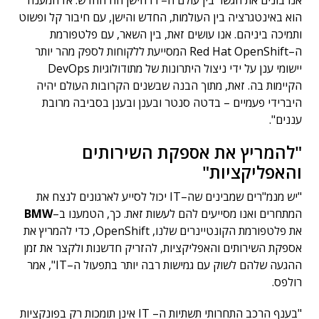
אנו בונים את הגשר בין עולם ה
–
IT
הישן וזה החדש
.
אז המענה
הוא באינטגרציה בין העולמות
,
החדש והישן
,
עם חיבור קל ופשוט
ותמיכה ביניהם
.
אנו עושים זאת
,
בין השאר
,
עם פלטפורמת
ה
–
Red Hat OpenShift
המסייעת ללקוחות לספק מהר יותר
יישומי ענן על ידי ניצול היתרונות של מתודולוגיות
DevOps
הקיימות בה
.
זאת
,
מתוך הבנה שבשנים הקרובות העולם יהיה
היברידי פעמיים
–
בדטה סנטר ובענן ובענן בסביבה מרובת
עננים
".
"להמריץ את אספקת השירותים
והאפליקציות"
"
יש מנמ
"
רים שמבינים שה
–
IT
יכול לסייע לארגונים לנצח את
המתחרים ואנו מסייעים להם לעשות זאת
.
כך
,
הטמענו ב
–
BMW
את פלטפורמת הקונטיינרים שלנו
,
OpenShift
,
כדי להמריץ את
אספקת השירותים והאפליקציות
,
להזריק חדשנות ולקצר את זמן
ההגעה שלהם לשוק עם גמישות רבה יותר בתפעול ה
–
IT
",
אמר
רולפס
.
"
בענף הרכב התחרותי תשתיות ה
–
IT
אינן תומכות רק בפונקציות