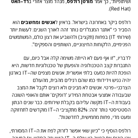
ושיתופיות
",
כך אמר
מורטן רולפס
,
מנהל מוצר אזורי ב
רד
–
האט
Red Hat).
(
רולפס ביקר באחרונה בישראל
.
בראיון ל
אנשים ומחשבים
הוא
הסביר כי
"
אתגר המנמ
"
רים נותר זהה לאורך השנים
:
לעשות יותר
(
שירותי
IT)
בפחות
(
תקציב
)
ולהשביע את רצון כולם
,
המשתמשים
הפנימיים
,
הלקוחות החיצוניים
,
השותפים והספקים
".
לדבריו
, "
זו אף פעם לא הייתה משימה קלה אבל כיום
,
עם
התגברות קצב הטכנולוגיה והופעתן של טכנולוגיות חדשות
,
היא
הופכת להיות כמעט בלתי אפשרית
.
אנשים מצפים שה
–
IT
בארגון
יהיה נגיש וידידותי כמו שהם רגילים מהבית
,
מהעולם
הצרכני
–
פרטי
.
אנשים לא מבינים ולא רוצים לקבל את המצב
שבעבודה אמצעי אבטחת המידע
'
דופקים
'
אותם והאופי השונה
בעבודת ה
–
IT
מקשה עליהם בקבלת שירותים
.
כבר שנים הנתון
הסטטיסטי נותר זהה
: 82%
מתקציבי ה
–
IT
מוקדשים לתחזוקה
ומעט מדי
,
פחות מחמישית
,
לחדשנות
".
רולפס הוסיף כי
"
כיוון שאי אפשר לזרוק לפח את ה
–
IT
המסורתי
,