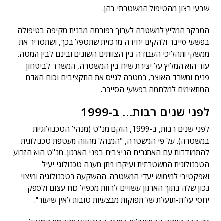
שבעי רצון מהטיפול המשטרתי בהן.
המבקר המליץ למשטרה לערוך רפורמה מבנית מקיפה בטיפולה
בפשעי סייבר ולהקים יחידה מרכזית שתטפל בכך, ושתסדיר את
ממשקי ותהליכי העבודה בין הצוותים השונים ובינם לבין המטה.
עוד הוא המליץ על יצירת שיח בין המשטרה, המשרד לביטחון
פנים ומשרד האוצר, במטרה לגייס את התקציבים וכוח האדם
המתאימים למלחמה בפשעי הסייבר.
לפני שנים רבות… ב-1999
לפני שנים רבות, ב-1999, הוקם מנ"ט (מנהל הטכנולוגיות
במשטרה). על פי המשטרה, "המנהל מהווה מעטפת טכנולוגית
להתמודדות עם האתגרים הניצבים בפני הארגון. מנ"ט הוא הזרוע
הטכנולוגית המשטרתית ועיקרו מתן מענה טכנולוגי יעיל
ואפקטיבי למימוש יעדי המשטרה. ההשקעה בטכנולוגיה ומיצוי
נכון שלה בתוך הארגון עשויים להוות מכפיל כוח עצום ולספק
יחסי עלות-תועלת של תפוקות מבצעיות טובות לאין שיעור".