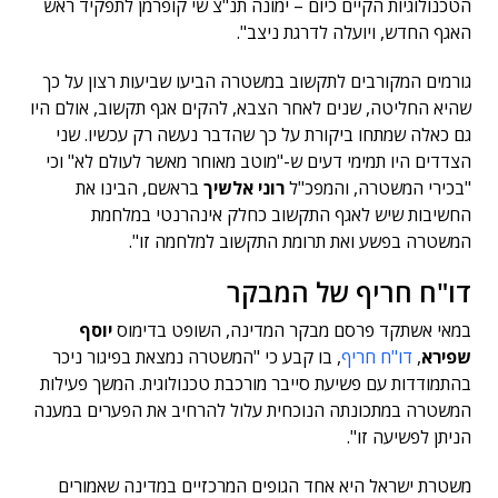
הטכנולוגיות הקיים כיום – ימונה תנ"צ שי קופרמן לתפקיד ראש
האגף החדש, ויועלה לדרגת ניצב".
גורמים המקורבים לתקשוב במשטרה הביעו שביעות רצון על כך
שהיא החליטה, שנים לאחר הצבא, להקים אגף תקשוב, אולם היו
גם כאלה שמתחו ביקורת על כך שהדבר נעשה רק עכשיו. שני
הצדדים היו תמימי דעים ש-"מוטב מאוחר מאשר לעולם לא" וכי
"בכירי המשטרה, והמפכ"ל
רוני אלשיך
בראשם, הבינו את
החשיבות שיש לאגף התקשוב כחלק אינהרנטי במלחמת
המשטרה בפשע ואת תרומת התקשוב למלחמה זו".
דו"ח חריף של המבקר
במאי אשתקד פרסם מבקר המדינה, השופט בדימוס
יוסף
שפירא
,
דו"ח חריף
, בו קבע כי "המשטרה נמצאת בפיגור ניכר
בהתמודדות עם פשיעת סייבר מורכבת טכנולוגית. המשך פעילות
המשטרה במתכונתה הנוכחית עלול להרחיב את הפערים במענה
הניתן לפשיעה זו".
משטרת ישראל היא אחד הגופים המרכזיים במדינה שאמורים