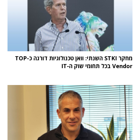
מחקר STKI השנתי: וואן טכנולוגיות דורגה כ-TOP
Vendor בכל תחומי שוק ה-IT