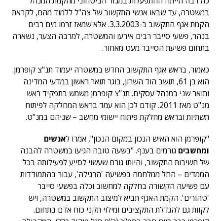
כה רבה הייתה ההתפעלות במגזר הביטחוני מהקמת המנהל
במשטרה, עד שבאו אנשי התקשוב של צה"ל ללמוד מהם, לקראת
הקמת אגף התקשוב ב-3.3.2003. אלא שמאז זרמו מים רבים
בנהר, פשעי סייבר רבים אירעו והמשטרה, למרבה הצער, נשארה
בתחום פשיעת הסייבר מעט מאחור.
כאמור, בראש אגף התקשוב החדש במשטרה יעמוד תנ"צ קופרמן.
הוא בן 61, תושב הוד השרון, בוגר תואר ראשון במדעי המדינה
ותואר שני במנהל עסקים. תנ"צ קופרמן משמש בתפקיד ראש
מנ"ט מאז 2011. קודם לכן הוא עמד בראש המחלקה לפיתוח
תשתיות ובראש מחלקת פיתוח יישומי מחשב – שניהם במנ"ט.
"קופרמן הוא האיש הנכון במקום הנכון", אמרו ל
אנשים
ומחשבים
גורמים בענף. "בשעה טובה הגיעו במשטרה להבנה
של חשיבות התקשוב, והיותו גורם שעשוי לסייע לפעילותה בכל
הממדים – החל ממלחמה בפשיעה 'הרגילה', עבור בהתמודדות
עם פשיעה הקשורה בחלקה למחשוב וכלה בפשעי סייבר
'טהורים'. הקמת האגף תביא למיצוב התקשוב במשטרה, ויש
לקוות גם להגדלת התקציבים ומילוי תקני כוח אדם בתחום.