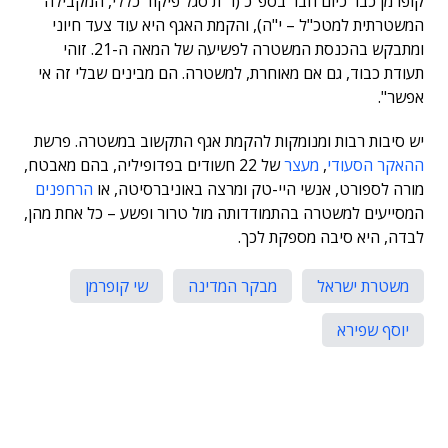
קופרמן כבר כיום חבר בספ"כ (ר"ת סגל פיקוד כללי, המקבילה
המשטרתית למטכ"ל – י"ה), והקמת האגף היא עוד צעד חיוני
ומתבקש בהכנסת המשטרה לפשיעה של המאה ה-21. זוהי
תעודת כבוד, גם אם מאוחרת, למשטרה. הם מבינים שבלי זה אי
אפשר".
יש סיבות רבות ומנומקות להקמת אגף התקשוב במשטרה. פרשת
ההאקר הסעודי
,
מעצר
של 22 חשודים בפדופיליה, בהם מאבטח,
מורה לספורט, אנשי היי-טק ומרצה באוניברסיטה, או
הרחפנים
המסייעים למשטרה בהתמודדותה מול טרור ופשע – כל אחת מהן,
לבדה, היא סיבה מספקת לכך.
משטרת ישראל
מבקר המדינה
שי קופרמן
יוסף שפירא