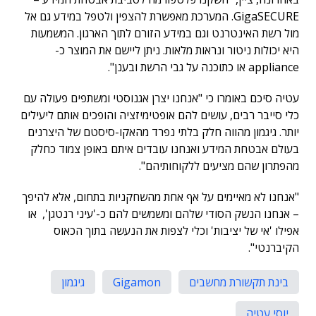
GigaSECURE. המערכת מאפשרת להצפין ולטפל במידע גם אל
מול רשת האינטרנט וגם במידע הזורם לתוך הארגון. המשמעות
היא יכולות ניטור ונראות מלאות. ניתן ליישם את המוצר כ-
appliance או כתוכנה על גבי הרשת ובענן".
עטיה סיכם באומרו כי "אנחנו יצרן אגנוסטי ומשתפים פעולה עם
כלי סייבר רבים, עושים להם אופטימיזציה והופכים אותם ליעילים
יותר. גיגמון מהווה חלק בלתי נפרד מהאקו-סיסטם של היצרנים
בעולם אבטחת המידע ואנחנו עובדים איתם באופן צמוד כחלק
מהפתרון שהם מציעים ללקוחותיהם".
"אנחנו לא מאיימים על אף אחת מהשחקניות בתחום, אלא להיפך
– אנחנו הנשק הסודי שלהם ומשמשים להם כ-'עיני רנטגן', או
אפילו 'אי של יציבות' וכלי לצפות את הנעשה בתוך הכאוס
הקיברנטי".
בינת תקשורת מחשבים
Gigamon
גיגמון
יוסי עטיה