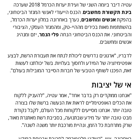
עטיה דיבר ביומה השני של ועידת יערות הכרמל 2018 שערכה
בינת תקשורת מחשבים
. הכנס הייעודי לאנשי המגזר הביטחוני,
בהפקת
אנשים ומחשבים
, נערך באחרונה במלון יערות הכרמל,
בהשתתפות מאות בכירים מההיי-טק, ומהמגזר העסקי, הציבורי
והביטחוני. את הכנס הביטחוני הנחה
פלי הנמר
, יזם ומנהיג
אנשים ומחשבים.
לדבריו, "ארגונים נדרשים ליכולת לנתח את תעבורת הרשת, לבצע
אופטימיזציה של המידע ולחסוך בעלויות. בשל יכולתנו לעשות
זאת, הפכנו לשותף הטבעי של חברות הסייבר המובילות בעולם".
אי של יציבות
"אנחנו ממוקדים רק בדבר אחד", אמר עטיה, "להעניק ללקוח
את הכלים האופטימליים לראות את הנעשה ברשת שלו בצורה
טובה יותר. אנחנו מסייעים ללקוחות מכל העולם, לקבל נקודת
מבט טובה יותר על מידע שבתנועה, בסביבת רשת מאתגרת מאוד,
שרק מתרחבת כל הזמן, ונהיית מורכבת יותר משנה לשנה".
באחרונה, ציין, "השקנו פלטפורמה לסביבת אבטחת המידע –