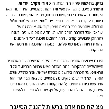
בדיון, בראשותו של יו"ר הוועדה, ח"כ
אורי מקלב
(
יהדות
התורה
), סיכם כרמלי את פעילות הרשות בשנתיים האחרונות, מאז
הקמתה. הוא אמר כי בתקופות מסוימות, מספר התקיפות היה גבוה
ביותר, בעיקר בגלל אירועים חיצוניים. "מתקפת ה-WannaCry
הגדולה, שהגיעה ככל הנראה מצפון קוריאה, איימה גם על
ישראל, אבל למרבה המזל הרשות, יחד עם גופים שונים, דאגה
להתחסן שבועיים קודם", אמר. "הפצנו תוכנה לכל הארגונים
שהורידו אותה למערכות שלהם, ובמקרה התוכנה הזו מנעה את
המתקפה".
היו גם אירועים אחרים שהגדילו את היקפי החשיפה של הארגונים
הישראליים למתקפות, בהם הכרזת נשיא ארצות הברית,
דונלד
טראמפ
, על הכרתה בירושלים כבירת ישראל, אמר כרמלי. אולם,
הוא ציין שלא ידוע על נזקים משמעותיים כתוצאה מכך. עוד הוא
אמר שמרבית הדיווחים על המתקפות הגיעו מהגופים האזרחיים
עצמם, עקב הגדלת המודעות, על אף שהם לא חייבים לעשות
זאת.
מצוקת כוח אדם ברשות להגנת הסייבר