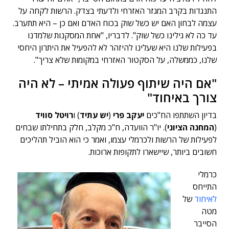
התנגדות בקרב המגזר האזרחי ולדעתי בצדק. הרשות לקחה על
עצמה לבחון האם יש כשל שוק בכוח האדם ואם כן – היא תתערב.
עד כה לא גילינו כשל שוק". לדבריו, "אחת המסקנות שלמדנו
בפעילות שלנו היא שעלינו להיזהר לא להפעיל את היתרון היחסי
שלנו, כממשלה, על הסקטור האזרחי במקומות שלא צריך".
"אם היה שיתוף פעולה אמיתי – לא היה
צורך באיחוד"
בדיון השתתפו הח"כים
יעקב פרי
(
יש עתיד
) ו
רויטל סוויד
(
המחנה הציוני
). יו"ר הוועדה, ח"כ מקלב, חלק בתחילתו שבחים
לפעילות של הרשות ולכרמלי עצמו, ואמר כי הוא הוביל תהליכים
חשובים ביותר, שיישארו לתקופות ארוכות.
כרמלי
התייחס
לאיחוד
של
מטה
הסייבר