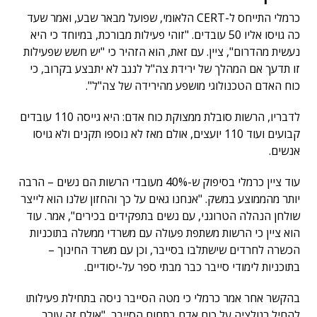
כרמלי התייחס ל-CERT הלאומי, שפועל מבאר שבע, ואמר שעד
כה גויסו אליו 50 עובדים. "זוהי פעילות מבורכת, במיוחד כי היא
נעשית מהדרום", ציין. עם זאת, הוא הזהיר כי "יש חשש שפעילות
זו תדעך אם המהלך של ירידת צה"ל לנגב לא יתבצע בקרוב, כי
כוח האדם הטכנולוגי מושפע מהירידה של צה"ל".
לדבריו, הרשות סובלת ממצוקת כוח אדם: היא גייסה 110 עובדים
קבועים ועוד 110 יועצים, אולם מאז לא נוספו תקנים ולא גויסו
אנשים.
עוד ציין כרמלי בסיפוק ש-40% מעובדי הרשות הם נשים – הרבה
יותר מהממוצע במשק. "אנחנו גאים על כך והחזון שלנו הוא לייצר
שולחן הנהלה הטרוגני, עם נשים בתפקידים בכירים", אמר. עוד
הוא ציין כי הרשות משתפת פעולה עם משרדי ממשלה בתוכניות
הכשרה לחרדים שישתלבו בסייבר, וכן עם משרד החינוך –
בתוכניות לימודי סייבר כבר מבתי ספר על-יסודיים.
בהקשר אחר אמר כרמלי כי מטה הסייבר ניסה בתחילת פעילותו
להחיל רגולציה על כוח אדם בתחום הסייבר, "אולם זה עורר