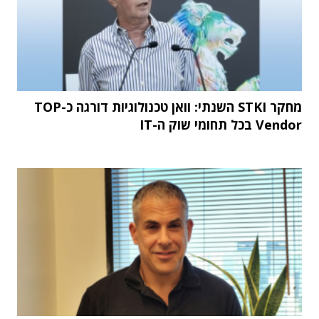
מחקר STKI השנתי: וואן טכנולוגיות דורגה כ-TOP
Vendor בכל תחומי שוק ה-IT