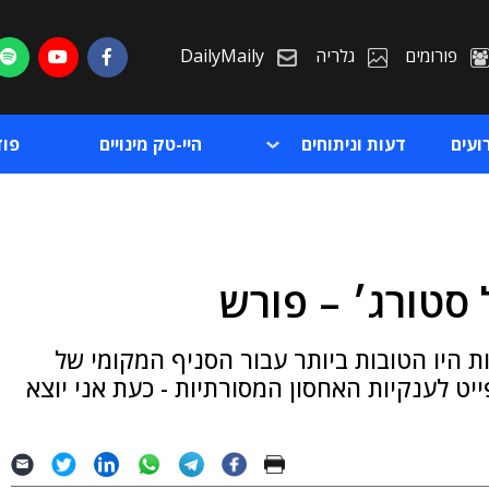
פורומים
גלריה
DailyMaily
ועים
דעות וניתוחים
היי-טק מינויים
פו
 סטורג׳ – פורש
ת
ת היו הטובות ביותר עבור הסניף המקומי של
ת
יט לענקיות האחסון המסורתיות - כעת אני יוצא