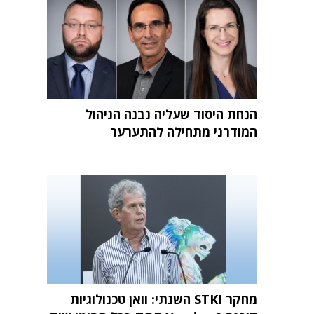
הנחת היסוד שעליה נבנה הניהול
המודרני מתחילה להתערער
מחקר STKI השנתי: וואן טכנולוגיות