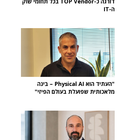
דורגה כ-TOP Vendor בכל תחומי שוק
ה-IT
"העתיד הוא Physical AI – בינה
מלאכותית שפועלת בעולם הפיזי"