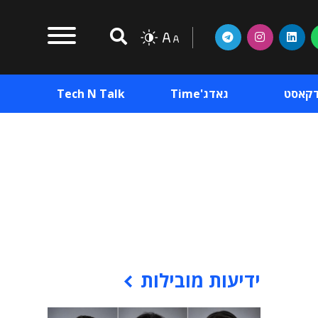
דקאסט
גאדג'Time
Tech N Talk
וכן פרסומי
תוכן פרסומי
וכן פרסומי
ידיעות מובילות