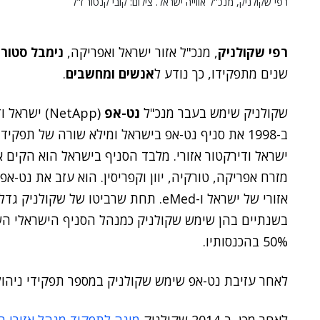
רפי שקולניק, מנכ''ל אווייה ישראל. צילום: קובי קנטור ז"ל
רפי שקולניק
, מנכ"ל אזור ישראל ואפריקה,
נימבל סטורג
שנים מתפקידו, כך נודע ל
אנשים ומחשבים
.
שקולניק שימש בעבר מנכ"ל
נט-אפ
(NetApp) יש
ב-1998 את סניף נט-אפ בישראל ומילא שורה של תפק
ישראל ודירקטור אזורי. מלבד הסניף בישראל הוא הקים א
אזורי של ישראל ו-eMed. תחת שרביטו של
בשנתיים בהן שימש שקולניק כמנהל הסניף הישראלי השי
50% בהכנסותיו.
לאחר עזיבת נט-אפ שימש שקולניק במספר תפקידי ניהול 