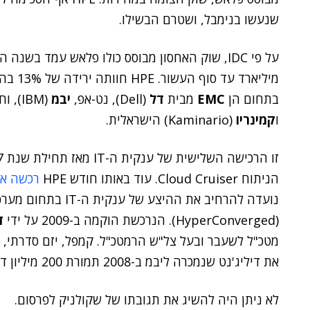
שנעשו בנימבל, ושטרם הבשילו.
מיליארד
בתחום הן
EMC
מבית
דל
(Dell), נט-אפ,
יבמ
(IBM), וחברות סטארט-אפ דוגמת
ו
קמינריו
(Kaminario) הישראלית.
הניתוח Cloud Cruiser. עוד באותו חודש HPE
רכשה א
נועדה להרחיב את ההי
(HyperConverged). הנרכשת הוקמה ב-2009 על ידי
ד
מטכ"ל לשעבר ובעל צל"ש הרמטכ"ל. קמפל, יזם סדרתי, 
את דיליג'נט שנמכרה ליבמ ב-2008 תמורת 200 מיליון דולר.
לא ניתן היה להשיג את תגובתו של שקולניק לפרסום.