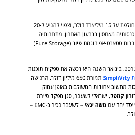
על פי IDC, שוק האחסון מבוסס כולו פלאש עמד בשנה החולפת על 15 מיליארד דולר, וצפוי להגיע ל-20
 עד סוף העשור. HPE חוותה ירידה של 13% בהכנסותיה מאחסון ברבעון האחרון. מתחרותיה
פיור
(Pure Storage)
זו הרכישה השלישית של ענקית ה-IT מאז תחילת שנת 2017. בינואר השנה היא רכשה את ספקית תוכנות
ת
SimpliVity
תמורת 650 מיליון דולר. הרכישה
צע של ענקית ה-IT בתחום מערכות מחשוב אחודות המשולבות באופן עמוק
ורון קמפל
, ישראלי לשעבר, סגן מפקד סיירת
ייסד יחד עם
משה ינאי
– לשעבר בכיר ב-EMC –