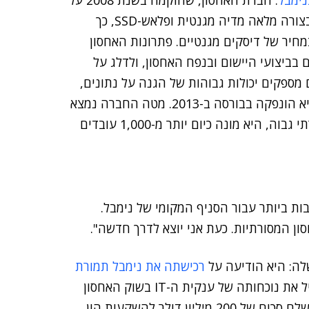
נימבל
. חברת האחסון, שהוקמה בשנת 2008 על
ידי יוצאי נט-אפ, מספקת פתרון אחסון היברידי, המשלב בצורה מלאה מדיה מגנטית ופלאש-SSD, כך
מחיר של דיסקים מגנטיים. פתרונות האחסון
ביצועי היישום ובנפח האחסון, ולדלג על
 מספקים יכולות גבוהות של הגנה על נתונים,
לצד הורדה של העלויות. המוצר שלה הושק ב-2010, והיא הונפקה בבורסה ב-2013. מטה החברה נמצא
בסן חוזה, קליפורניה, יש לה שיעור צמיחה שנתי דו-ספרתי גבוה, היא מונה כיום יותר מ-1,000 עובדים
ות ביותר עבור הסניף המקומי של נימבל.
ון המסורתיות. כעת אני יוצא לדרך חדשה".
ה: היא הודיעה על
רכישתה את נימבל תמורת
. מטרת הרכישה הייתה להגדיל את נוכחותה של ענקית ה-IT בשוק האחסון
מבוסס פלאש, שוק הצומח במהירות. HPE אף הסכימה לשלם סכום של 200 מיליון דולר להשקעות הון