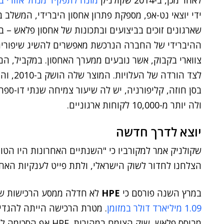
לאחר מכן, ב-2014 שקולניק
מונה לתפקיד מנהל אזורי ב
שארגונים זוכים בביצועים ובתכונות של אחסון פלאש – ב
ההיברידי של החברה הנרכשת מאפשרים להשיג שיפורים ב
צווארי בקבוק, אשר נובעים ממערך האחסון. במקביל, הם
ולה יותר מ-10,000 לקוחות ארגוניים.
יוצא לדרך חדשה
שקולניק אמר למקורביו כי "השנתיים האחרונות היו הטוב
הצלחנו לחדור לשוק הישראלי, ולתת פייט לענקיות האחס
במרץ השנה פורסם כי
HPE
לא חדלה ממסע הרכישות של
1.09 מיליארד דולר במזומן