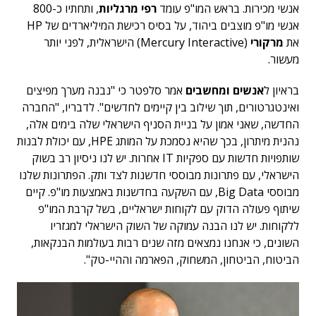
אנשי מכירות. בראש המו"פ עומד
רפי מרגליות
, ותחתיו כ-800
אנשי מו"פ מוצבים ביהוד, על בסיס רכישת המיליארדים של HP
את
מרקורי
(Mercury Interactive) הישראלית, לפני יותר
מעשור.
בראיון ל
אנשים ומחשבים
אמר סלפטר כי "נבנה מערך מפיצים
ואינטגרטורים, תוך שילוב בין קיימים לחדשים". לדבריו, "החברה
החדשה, שאני אמון על בניית הסניף הישראלי שלה בימים אלה,
נהנית מיתרון, בכך שהיא נסמכת על המותג HPE, עם יכולת לבנות
שותפויות חדשות עם ספקיות IT אחרות. יש לנו ניסיון רב בשוק
הישראלי, עם פתרונות מבוססי חדשנות לצד ותק. הפתרונות שלנו
מבוססי Big Data, עם השקעה בחדשנות באמצעות מו"פ. קיים
שיתוף פעולה הדוק עם לקוחות ישראליים, בשל קרבת המו"פ
ללקוחות. יש לנו הבנה עמוקה של השוק הישראלי למגזריו
השונים, כי אנחנו נמצאים מזה שנים רבות בעולמות הבנקאות,
הביטוח, הביטחון, המשחוק, הפארמה וההיי-טק".