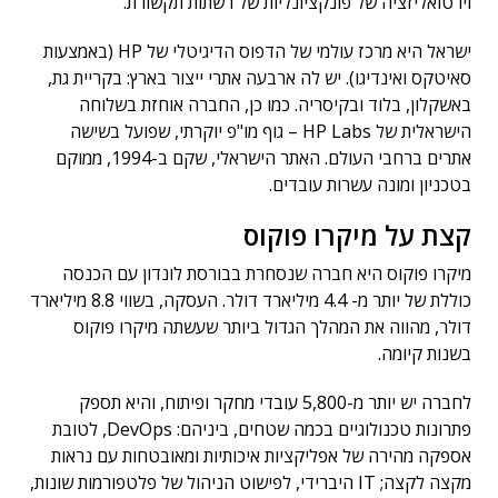
וירטואליזציה של פונקציונליות של רשתות תקשורת.
ישראל היא מרכז עולמי של הדפוס הדיגיטלי של HP (באמצעות
סאיטקס ואינדיגו). יש לה ארבעה אתרי ייצור בארץ: בקריית גת,
באשקלון, בלוד ובקיסריה. כמו כן, החברה אוחזת בשלוחה
הישראלית של HP Labs – גוף מו"פ יוקרתי, שפועל בשישה
אתרים ברחבי העולם. האתר הישראלי, שקם ב-1994, ממוקם
בטכניון ומונה עשרות עובדים.
קצת על מיקרו פוקוס
מיקרו פוקוס היא חברה שנסחרת בבורסת לונדון עם הכנסה
כוללת של יותר מ- 4.4 מיליארד דולר. העסקה, בשווי 8.8 מיליארד
דולר, מהווה את המהלך הגדול ביותר שעשתה מיקרו פוקוס
בשנות קיומה.
לחברה יש יותר מ-5,800 עובדי מחקר ופיתוח, והיא תספק
פתרונות טכנולוגיים בכמה שטחים, ביניהם: DevOps, לטובת
אספקה מהירה של אפליקציות איכותיות ומאובטחות עם נראות
מקצה לקצה; IT היברידי, לפישוט הניהול של פלטפורמות שונות,