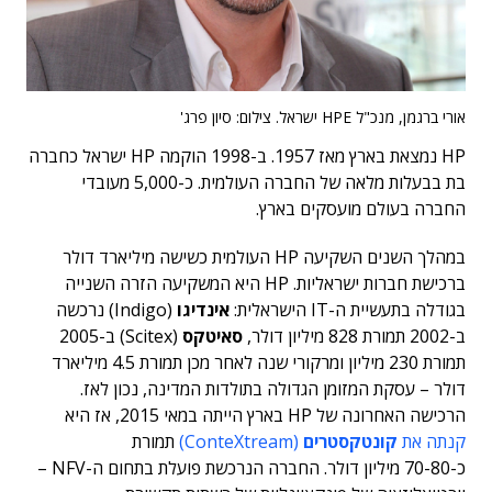
אורי ברגמן, מנכ"ל HPE ישראל. צילום: סיון פרג'
HP נמצאת בארץ מאז 1957. ב-1998 הוקמה HP ישראל כחברה
בת בבעלות מלאה של החברה העולמית. כ-5,000 מעובדי
החברה בעולם מועסקים בארץ.
במהלך השנים השקיעה HP העולמית כשישה מיליארד דולר
ברכישת חברות ישראליות. HP היא המשקיעה הזרה השנייה
בגודלה בתעשיית ה-IT הישראלית:
אינדיגו
(Indigo) נרכשה
ב-2002 תמורת 828 מיליון דולר,
סאיטקס
(Scitex) ב-2005
תמורת 230 מיליון ומרקורי שנה לאחר מכן תמורת 4.5 מיליארד
דולר – עסקת המזומן הגדולה בתולדות המדינה, נכון לאז.
הרכישה האחרונה של HP בארץ הייתה במאי 2015, אז היא
קנתה את
קונטקסטרים
(ConteXtream)
תמורת
כ-70-80 מיליון דולר. החברה הנרכשת פועלת בתחום ה-NFV –