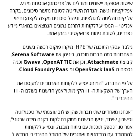
שיטות אספקת יישומים ומודלים של צריכתם; אבטחת מידע,
אפליקציות וגישה, הגדלת השליטה לטובת מזעור סיכונים, בקרה
על קיום והלימה לרגולציות, וניהול סיכונים מקצה לקצה; וחיזוי
אנליטי – המסייע ללקוחות לתרגם נתונים הנמצאים במאגרי מידע
נפרדים, לטובת ניתוח פרואקטיבי בזמן אמת.
מלבד עסקי התוכנה של HPE, מיקרו פוקוס רכשה בשנים
האחרונות כמה חברות תוכנה, ביניהן את
Serena Software
,
קבוצת
Attachmate
, וכן את
OpenATTIC
,
Gwava
וכמה
נכסים מ-
OpenStack IaaS
ומ-
Cloud Foundry Paas
.
על פי החברה, "המיזוג יסייע ללקוחות הארגוניים למקסם את
הערך של השקעות ה-IT הקיימות ולאמץ חדשנות בעולם ה-IT
ההיברידי".
"אנחנו מאחדים שתי חברות שהן שילוב עוצמתי של טכנולוגיה
וכישרון, שיחד, יניעו חדשנות ממוקדת לקוח בקנה מידה ארגוני",
אמר סו. "נספק תוכנות עם ניתוח מובנה, ונסייע ללקוחות
להתמודד עם הזדמנויות ואתגרים של המודל ההיברידי החדש ל-