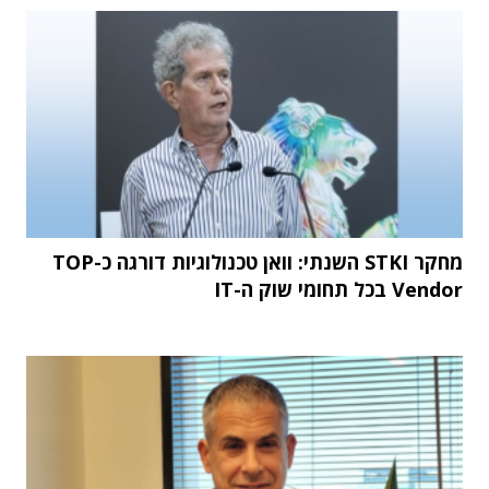
מחקר STKI השנתי: וואן טכנולוגיות דורגה כ-TOP
Vendor בכל תחומי שוק ה-IT