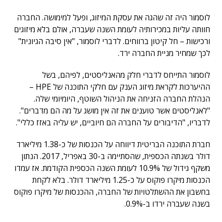
לוסמור היה זה שהגה את עסקת המיזוג, ופעל למימושה. החברה
חוותה עליות במכירותיה לעומת השנה שעברה, אולם בלא מיזוגים
ורכישות – חל קיטון ברווחים. לדברי לוסמור, "אין סיבה הגיונית"
לכך שמחיר מניית החברה ירד.
לוסמור התייחס לדברי חלק מהאנליסטים, לפיהם, בשל
ההיערכות לקראת מיזוג הענק עם חלקי התוכנה של HPE –
הנהלת החברה הזניחה את הניהול השוטף, היומיומי שלה.
"לאנליסטים אשר טוענים את זה אין מושג על מה הם מדברים".
לדבריו, "הדיבורים על החברה הם חיוביים, יש עליה באזז כללי".
חברת התוכנה הבריטית דיווחה על הכנסות של כ-1.38 מיליארד
דולר בשנתה הכספית, שהסתיימה ב-30 באפריל, 2017. הנתון
משקף גידול של 10.9% לעומת השנה הכספית הקודמת. אז עמדו
הכנסות מיקרו פוקוס על כ-1.25 מיליארד דולר. בלא לקחת
בחשבון את ההשתלטויות של החברה, ההכנסות של מיקרו פוקוס
בשנה שעברה ירדו ב-0.9%.