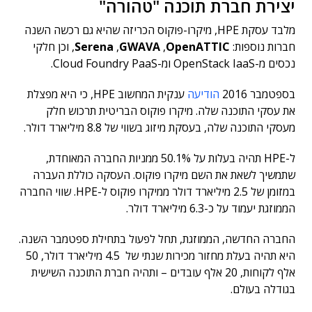
יצירת חברת תוכנה "טהורה"
מלבד עסקת HPE, מיקרו-פוקוס הכריזה שהיא גם רכשה השנה
חברות נוספות:
OpenATTIC
,
GWAVA
,
Serena
, וכן חלקי
נכסים מ-OpenStack IaaS ומ-Cloud Foundry PaaS.
בספטמבר 2016
הודיעה
ענקית המחשוב HPE, כי היא מפצלת
את עסקי התוכנה שלה. מיקרו פוקוס הבריטית תרכוש חלק
מעסקי התוכנה שלה, בעסקת מיזוג בשווי של 8.8 מיליארד דולר.
ל-HPE תהיה בעלות על 50.1% ממניות החברה המאוחדת,
שתמשיך לשאת את השם מיקרו פוקוס. העסקה כוללת העברה
במזומן של 2.5 מיליארד דולר ממיקרו פוקוס ל-HPE. שווי החברה
הממוזגת יעמוד על כ-6.3 מיליארד דולר.
החברה החדשה, הממוזגת, תחל לפעול בתחילת ספטמבר השנה.
היא תהיה בעלת מחזור מכירות שנתי של 4.5 מיליארד דולר, 50
אלף לקוחות, 20 אלף עובדים – ותהיה חברת התוכנה השישית
בגודלה בעולם.