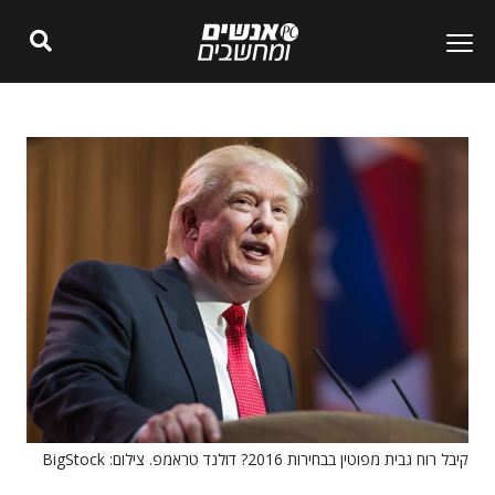
קיבל רוח גבית מפוטין בבחירות 2016? דולנד טראמפ. צילום: BigStock