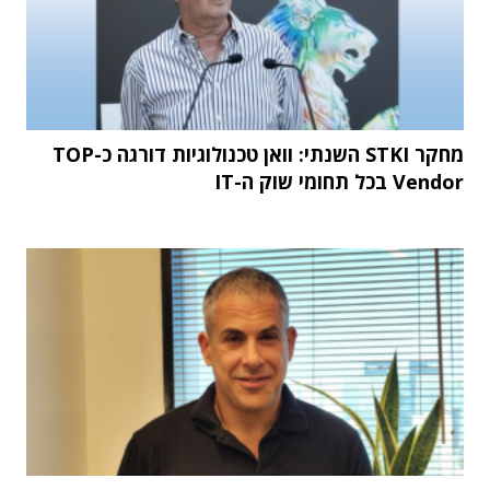
מחקר STKI השנתי: וואן טכנולוגיות דורגה כ-TOP
Vendor בכל תחומי שוק ה-IT