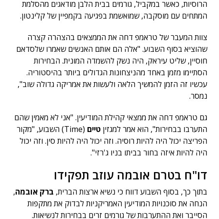
הרוסיות, כאשר במקביל, גורמים בבית הלבן מודאגים מהסלמת
המתחים עם מוסקבה, שמואשמת בפגיעה בקמפיין של קלינטון.
צוות המעבר של טראמפ דחה את הממצאים בהצהרה קצרה
שהוציא בסוף השבוע. "אלה הם אותם האנשים שאמרו שלסדאם
חוסיין, שליט עיראק, היה נשק להשמדה המונית. הבחירות
הסתיימו מזמן באחד מהניצחונות הגדולים ביותר בהיסטוריה.
עכשיו זה הזמן להמשיך הלאה ולעשות את אמריקה גדולה שוב",
נמסר.
גם טראמפ דחה את ממצאי קהילת המודיעין. "אני לא מאמין שהם
התערבו בבחירות", הוא אמר למגזין
טיים
(Time) השבוע, "מקור
הפריצה יכול היה להיות רוסיה. וזה יכול היה להיות סין. וזה יכול
היה להיות איזה בחור בביתו בניו ג'רזי".
דו"ח בטרם אובמה עוזב תפקידו
בתוך כך, בסוף השבוע דווח כי נשיא ארצות הברית,
ברק אובמה
,
הנחה את סוכנויות המודיעין האמריקניות לבדוק את מתקפות
הסייבר ואת ההתערבות של גורמים זרים בבחירות לנשיאות.