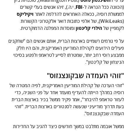
על פי ה
וושינגטון פוסט
(Washington Post), סוכנויות ביון
(הכוונה ככל הנראה ל-
FBI
, י.ה.), זיהו אנשים בעלי קשרים
לממשלת רוסיה, ככאלה האחראים להדלפה לאתר
ויקיליקס
(WikiLeaks), של אלפי כתובות דואר אלקטרוני הקשורות
לקמפיין של
הילרי קלינטון
ומוסדות המפלגה הדמוקרטית.
על פי גורמים רשמיים בארצות הברית, אותם אנשים הם "שחקנים
פעילים הידועים לקהילת המודיעין האמריקנית, והם היו חלק
ממבצע רוסי רחב יותר, שמטרתו לסייע לטראמפ ולפגוע בסיכוי
הניצחון של קלינטון".
"זוהי העמדה שבקונצנזוס"
"זוהי הערכה של קהילת המודיעין האמריקנית, לפיה המטרה של
רוסיה במהלך הייתה להעדיף מועמד אחד על פני השניה, כדי
לעזור טראמפ להיבחר", אמר פקיד ממשל בכיר בארצות הברית
בעת תדרוך מודיעיני שנעשה לסנטורים בארצות הברית. "זוהי
העמדה שבקונצנזוס".
ממשל אובמה מתלבט במשך חודשים כיצד להגיב על החדירות