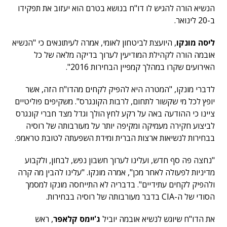
הנשיא הורה להגיש לו דו"ח בנושא בטרם הוא יעזוב את תפקידו
ב-20 לינואר.
ליסה מונקו
, היועצת לביטחון לאומי, אמרה לעיתונאים כי "הנשיא
אובמה הורה לקהילת המודיעין לערוך בדיקה מלאה של כל
האירועים שקרו במהלך קמפיין הבחירות 2016".
לדברי מונקו, "המטרה היא להפיק לקחים מהדו"ח הזה, אשר
יופץ לכל מי שקשור לתחום, לרבות הקונגרס". משקיפים פוליטיים
ציינו כי ההודעה באה על רקע לחץ הולך וגדל מצד חברי קונגרס
לביצוע חקירה מעמיקה ומקיפה יותר על מעורבותה של רוסיה
בבחירות לנשיאות ארצות הברית ומידת השפעתה לטובת טראמפ.
"נחצה פה סף חדש, ועלינו לערוך חשבון נפש, לבחון, ולקבוע
מדיניות לפעולה לאחר מכן", אמרה מונקו. "עלינו להבין מה קרה
ולהפיק לקחים עתידיים". בדבריה לא התייחסה מונקו למסמך
הסודי של ה-CIA בדבר מעורבותה של רוסיה בבחירות.
את הדו"ח שיוגש לנשיא אובמה יוביל
ג'יימס קלאפר
, ראש