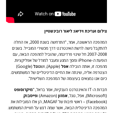
צילום ועריכת וידיאו: ליאור רובינשטיין
המהפכה הראשונה, אמר, "התרחשה בשנת 2000, אז החלה
להתקבל גישה לרשת האינטרנט דרך מכשירי המובייל. בשנים
2007-2008 חל שינוי פרדיגמה, שהוביל למהפכה הבאה, עם
הופעת ה-iPhone ומסך המגע ומעבר למודל של אפליקציות.
מהפכה זו, אותה הובילה
אפל
(Apple), וש
גוגל
(Google)
הצטרפה אליה, שינתה את החיים הדיגיטליים של המשתמשים.
כיום אנו נמצאים בעיצומה של המהפכה השלישית".
חברות ה-IT והאינטרנט הענקיות, אמר בראל, "
מיקרוסופט
(Microsoft), אפל, גוגל,
אמזון
(Amazon) ו
פייסבוק
(Facebook) – ראשי תיבות של MAGAF, הן אלו המובילות את
המהפכה הדיגיטלית הבאה, אשר שמה דגש על חוויית המשתמש.