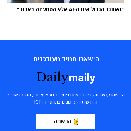
"האתגר הגדול אינו ה-AI אלא הטמעתה בארגון"
הישארו תמיד מעודכנים
Daily
maily
הירשמו עכשיו ותקבלו גם אתם ניוזלטר מקצועי יומי, המרכז את כל
החדשות והעדכונים בתחומי ה-ICT
הרשמה