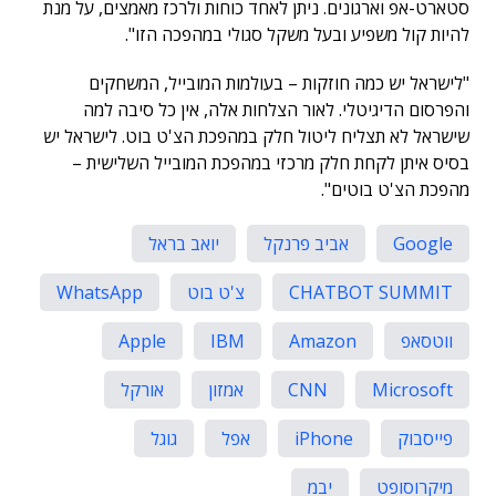
סטארט-אפ וארגונים. ניתן לאחד כוחות ולרכז מאמצים, על מנת
להיות קול משפיע ובעל משקל סגולי במהפכה הזו".
"לישראל יש כמה חוזקות – בעולמות המובייל, המשחקים
והפרסום הדיגיטלי. לאור הצלחות אלה, אין כל סיבה למה
שישראל לא תצליח ליטול חלק במהפכת הצ'ט בוט. לישראל יש
בסיס איתן לקחת חלק מרכזי במהפכת המובייל השלישית –
מהפכת הצ'ט בוטים".
Google
אביב פרנקל
יואב בראל
CHATBOT SUMMIT
צ'ט בוט
WhatsApp
ווטסאפ
Amazon
IBM
Apple
Microsoft
CNN
אמזון
אורקל
פייסבוק
iPhone
אפל
גוגל
מיקרוסופט
יבמ