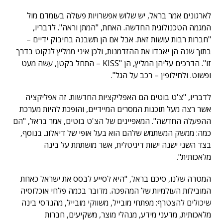
לארגונים אמר בראל, יש שלוש אפשרויות פעולה בעומדם מול
המגמה הטכנולוגית החדשה. האחת, "המתן וראה". לדבריו,
"חברות רבות עושות זאת. אבל אם הן תשבנה בחיבוק ידיים –
בתוך שנה הן יאבדו את ההזדמנות, ולכן איני ממליץ לנקוט בדרך
זו". הדרכים עליהן המליץ, הן "KISS – התחל בקטן, עשה מעט
ופשוט. ולחילופין – רכב על הגל".
לדבריו, "צ'ט בוטים הם האפליקציות החדשות. זה אפליקציה
אשר רצה מעל תוכנות המסרים המיידיים, והופכת להיות מערכת
ההפעלה החדשה". המאפיינים של הצ'ט בוטים, אמר בראל, "הם
כמה: ממשק המשתמש שלהם הוא בעל אופי של דיאלוג. בנוסף,
בצד השני ישנה ישות דיגיטלית, אשר מושתתת על בינה
מלאכותית".
המטרה שלנו, סיכם בראל, "היא לסייע לבסס את ישראל כאחת
המובילות העולמיות של המהפכה. מדובר בכמה פלחי אוכלוסיה
שיכולים להצטרף: מפתחי מובייל, משווקי מובייל, מהנדסי בינה
מלאכותית, מדעני מידע, מנהלי מוצר, משקיעים, חברות