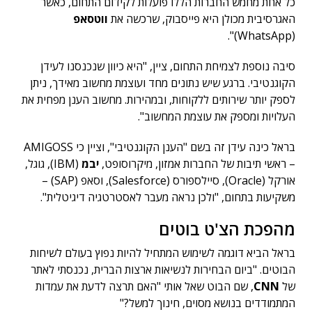
כל אחת מחמש החברות הללו פועלות לקידום התחום, כאשר
האגרסיבית מכולן היא פייסבוק, שרכשה את
ווטסאפ
(WhatsApp)".
סיבה נוספת לצמיחת התחום, ציין, "היא כיוון שנכנסנו לעידן
הקוגנטיבי. ברגע שיש נתונים מחד ועוצמת מחשוב מאידך, ניתן
לספק יותר שירותים ללקוחות, ובמהירות. מחשוב הענן מפחית את
העלויות ומספק את עוצמת המחשוב".
בראל כינה עידן זה בשם "הענן הקוגנטיבי", וציין כי AMIGOSS
– ראשי תיבות של החברות אמזון, מיקרוסופט,
יבמ
(IBM), גוגל,
אורקל (Oracle), סיילספורס (Salesforce), וסאפ (SAP) –
משקיעות בתחום, "ולכן נראה מעבר לאסטרטגיה דיגיטלית".
מהפכת הצ'ט בוטים
בראל הביא דוגמה לשימוש המתחיל להיות נפוץ בעולם לשיחות
הבוטים. "ביום הבחירות לנשיאות ארצות הברית, נכנסתי לאתר
של
CNN
, שם הבוט שאל אותי "האם תרצה לדעת את עמדות
המתמודדים בנושא מסוים, חינוך למשל?"