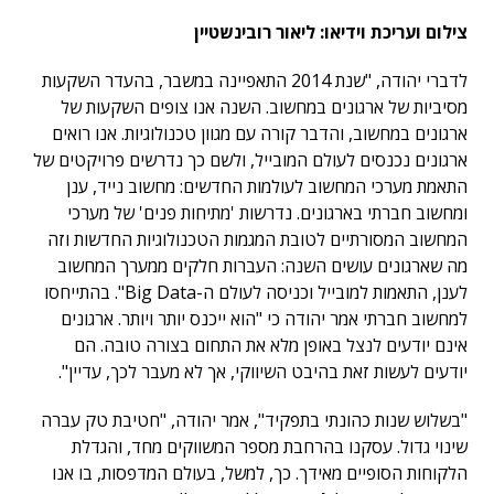
צילום ועריכת וידיאו: ליאור רובינשטיין
לדברי יהודה, "שנת 2014 התאפיינה במשבר, בהעדר השקעות
מסיביות של ארגונים במחשוב. השנה אנו צופים השקעות של
ארגונים במחשוב, והדבר קורה עם מגוון טכנולוגיות. אנו רואים
ארגונים נכנסים לעולם המובייל, ולשם כך נדרשים פרויקטים של
התאמת מערכי המחשוב לעולמות החדשים: מחשוב נייד, ענן
ומחשוב חברתי בארגונים. נדרשות 'מתיחות פנים' של מערכי
המחשוב המסורתיים לטובת המגמות הטכנולוגיות החדשות וזה
מה שארגונים עושים השנה: העברות חלקים ממערך המחשוב
לענן, התאמות למובייל וכניסה לעולם ה-Big Data". בהתייחסו
למחשוב חברתי אמר יהודה כי "הוא ייכנס יותר ויותר. ארגונים
אינם יודעים לנצל באופן מלא את התחום בצורה טובה. הם
יודעים לעשות זאת בהיבט השיווקי, אך לא מעבר לכך, עדיין".
"בשלוש שנות כהונתי בתפקיד", אמר יהודה, "חטיבת טק עברה
שינוי גדול. עסקנו בהרחבת מספר המשווקים מחד, והגדלת
הלקוחות הסופיים מאידך. כך, למשל, בעולם המדפסות, בו אנו