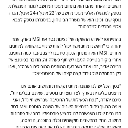
חשובים: האחד מהם הוא בתחום מסכי המחשב למגזר הממשלתי.
נספק לממשלה אלפי מסכי מחשב של 22 אינץ' ו-24 אינץ'. מכרז
נוסף שבו זכינו הוא של משרד הביטחון, במסגרתו נספק לצבא
אלפי מתכלים למדפסות".
בהתייחסו לאירוע ההשקה של נציגות גטר את MSI בארץ, אמר
יהודה כי "חיפשנו מותג אשר יכול להוות שינויי בהשוואה למותגים
אחרים. MSI הוא הפתרון הנכון. סירבנו לייצג בעבר כמה מותגים,
אחרי ביקור בטייפה הגענו לשיתוף פעולה זה. מדובר בפוטנציאל
מכירה אדיר, זהו אחד מארבעת המותגים המובילים בארה"ב, ואנו
רק בהתחלה של גירוד קצה קצהו של הפוטנציאל".
"בסך הכל יש לנו שמונה מותגי תקשורת ומחשוב אותם אנו
מייצגים בלעדית בארץ, לצד מוצרים נוספים, שאינם בבלעדיות",
סיכם יהודה, "נפח הפעילות של החטיבה שבראשותי גדל, ואני
צופה המשך גידול במחצית השניה של השנה. הוספת MSI לסל
המוצרים שלנו מאפשרת לנו להציע פורטפוליו רחב של פתרונות
מחשוב, החל במחשבים מוקשחים וכלה בתוכנה, הדפסה,
תקשורת ואלקטרוניקה בידורית. יש לנו את הערוצים הנכונים