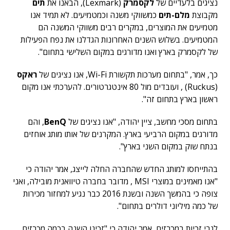
נציגים בלעדיים של
לקסמרק
(Lexmark), הבאנו את
תים
מקבוצת
מלם-תים
כמשווקי משנה וכמטמיעים. לא תמיד אנו
מטמיעים את המוצרים, במקרים רבים משווקי המשנה הם
המטמיעים. בשלוש השנים האחרונות הגדלנו את נפח הפעילות
של לקסמרק בארץ ואנו מדורגים במקום השלישי בתחום".
כך, אמר, "בתחום מערכות תקשורת Wi-Fi, אנו נציגים של
ראקס
(Ruckus) , ועובדים מול 80 אינטגרטורים. להערכתי אנו מקום
ראשון בארץ בתחום זה".
בתחום מסכי מחשב, ציין יהודה, "אנו נציגים של
BenQ
, והם
מדורגים במקום הרביעי בארץ. המקרנים של אותו מותג אוחזים
בנתח שוק במקום השני בארץ".
בהתייחסו למותג החדש שהחברה החלה לייצג, אמר יהודה כי
"אנו מאמינים במוצרי MSI , מדובר בחברה טיוואנית מובילה, ואני
צופה כי בהמשך השנה ובשנת 2016 כבר נגיע למחזור מכירות
של כמה מיליוני דולרים בתחום".
לגבי זכיות במכרזים, אמר יהודה כי "זכינו השנה בכמה מכרזים