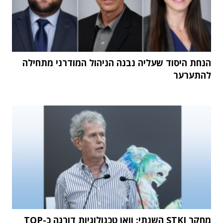
הנחת היסוד שעליה נבנה הניהול המודרני מתחילה
להתערער
מחקר STKI השנתי: וואן טכנולוגיות דורגה כ-TOP