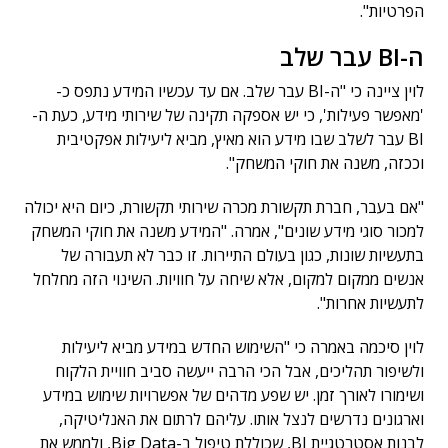
הפרטיות".
ה-BI עבר שלב
לוין ציינה כי "ה-BI עבר שלב. אם עד עכשיו המידע נתפס כ-
'מאפשר פעילות', כי יש אספקה תקינה של שירותי מידע, כעת ה-
BI עבר לשלב שבו מידע הוא מאיץ, מביא ליעילות אפקטיבית
וככזה, משנה את חוקי המשחק".
"אם בעבר, חברת תקשורת מכרה שירותי תקשורת, כיום היא יכולה
למכור סוגי מידע שונים", אמרה. "המידע משנה את חוקי המשחק
בתעשיות שונות, כגון בעולם התיירות. זו כבר לא תעבורה של
אנשים ממקום למקום, אלא שיחה על חוויות. השינוי הזה מחלחל
לתעשיות אחרות".
לוין סיכמה באמרה כי "השימוש החדש במידע מביא ליעילות
ולשיפור תהליכים, אבל הכי הרבה ייעשה סביב חוויית הלקוח
ושימורו לאורך זמן. יש שפע מדהים של אפשרויות שימוש במידע
וארגונים נדרשים לנצל אותו. עליהם לרתום את האנליטיקה,
לבנות אסטרטגיית BI, שכוללת טיפול ב-Big Data, ולממש את