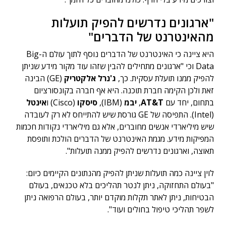
"ארגונים נדרשים להפיק תועלות
מהאינטרנט של הדברים"
היא ציינה כי האינטרנט של הדברים נוסף לתוך עולם ה-Big
Data וכי "ארגונים מתחילים להבין שזהו עוד מקור מידע שניתן
להפיק ממנו תועלת עסקית. כך,
ג'נרל אלקטריק
(GE) הבינה
זאת ולכן הקימה חברת תוכנה. היא אף חברה בקונסורציום
בתחום, יחד עם
AT&T
,
יבמ
(IBM),
סיסקו
(Cisco) ו
אינטל
(Intel). התפיסה של GE גורסת שיש להתייחס לא רק לעובדה
שיש מיליארדי אנשים מחוברים, אלא גם מיליארדי נקודות חכמות
המפיקות מידע. מגמת האינטרנט של הדברים הולכת ותופסת
תאוצה, וארגונים נדרשים להפיק ממנה תועלות".
לוין ציינה כמה תועלות שניתן להפיק מהנתונים הקיימים כיום:
"בעולם התחזוקה, ניתן לנטר תהליכים בלא טכנאים, בעולם
הבטיחות, ניתן לאתר תקלות מוקדם יותר, בעולם הרפואה ניתן
לשפר תהליכי טיפול בחולים ועוד".