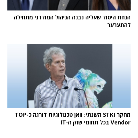
הנחת היסוד שעליה נבנה הניהול המודרני מתחילה
להתערער
מחקר STKI השנתי: וואן טכנולוגיות דורגה כ-TOP
Vendor בכל תחומי שוק ה-IT