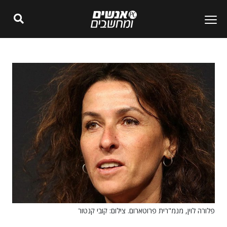
פלורה לוין, מנמ"רית פרוטארום. צילום: קובי קנטור