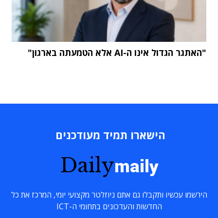
"האתגר הגדול אינו ה-AI אלא הטמעתה בארגון"
הישארו תמיד מעודכנים
Daily
maily
הירשמו עכשיו ותקבלו גם אתם ניוזלטר מקצועי יומי, המרכז את כל
החדשות והעדכונים בתחומי ה-ICT