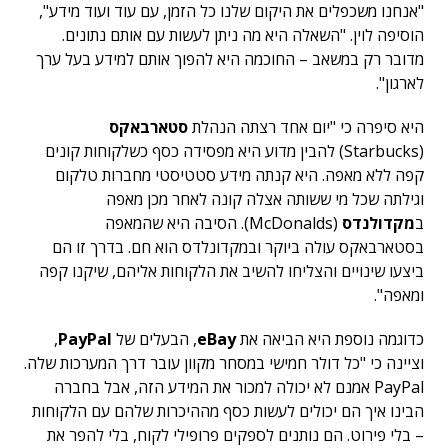
"אנחנו משכפלים את היקום שלנו כל הזמן, עם עוד ועוד מידע",
הוסיפה לוין. "השאלה היא מה ניתן לעשות עם אותם נתונים.
מדובר רק במשאב – החוכמה היא להפוך אותם למידע בעל ערך
לארגון".
היא סיפרה כי "יום אחד רצתה הנהלת
סטארבאקס
(Starbucks) להבין מדוע היא מפסידה כסף כשלקוחות קונים
קפה ללא מאפה. היא קנתה מידע סטטיסטי מחברות טלקום
וגילתה שכל מי ששותה אצלה קונה לאחר מכן מאפה
ב
מקדולנדס
(McDonalds). הסיבה היא שהמאפה
בסטארבאקס עולה ביוקר ובמקדונלדס הוא חם. בדרך זו הם
ביצעו שינויים והצליחו להשיב את הלקוחות אליהם, שיקנו קפה
ומאפה".
כדוגמה נוספת היא הביאה את
eBay
, הבעלים של
PayPal
,
וציינה כי "כל דולר חמישי במסחר מקוון עובר דרך המערכות שלה.
PayPal אמנם לא יכולה למכור את המידע הזה, אבל בחברה
הבינו איך הם יכולים לעשות כסף מההיכרות שלהם עם הלקוחות
– בלי פירוט. הם נותנים לספקים פרופילי לקוח, בלי להפר את