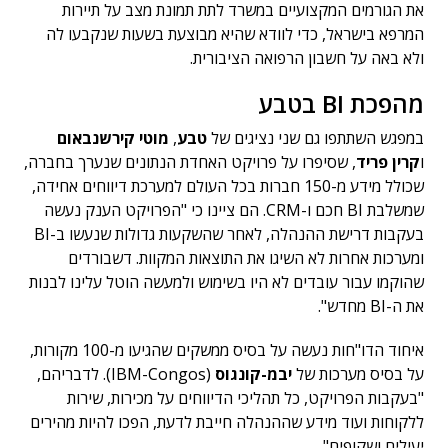
את הגורמים המקצועיים במשרד לתת תמונת מצב על תיירות
המרפא בישראל, כדי לוודא שהיא מבוצעת בשעות שנקבעו לה
ולא באה על חשבון הרפואה הציבורית.
מהפכת BI בטבע
במפגש השתתפו גם שני נציגים של
טבע
,
מוטי קירשנבאום
ו
קרין פריד
, שסיפרו על פרויקט האחדת הנתונים שנערך בחברה,
שכולל מידע מ-150 חברות בכל העולם למערכת דיווחים אחידה,
שמשלבת BI חכם ו-CRM. הם ציינו כי "הפרויקט הענק נעשה
בעקבות דרישת ההנהלה, לאחר שהשקעות גדולות שנעשו ב-BI
ומערכות אחרות לא השיגו את התוצאות המקוות. דשבורדים
שהוקמו עבור עובדים לא היו בשימוש ולמעשה הוטל עלינו לבנות
את ה-BI מחדש".
איחוד הדו"חות נעשה על בסיס ממשקים שהגיעו מ-100 מקורות,
על בסיס מערכות של
יבמ-קונגוס
(IBM-Congos). לדבריהם,
"בעקבות הפרויקט, כל תהליכי הדיווחים על מכירות, שירות
ללקוחות ועוד מידע שההנהלה חייבת לדעת, הפכו להיות מהירים
יעילים ושקופים".