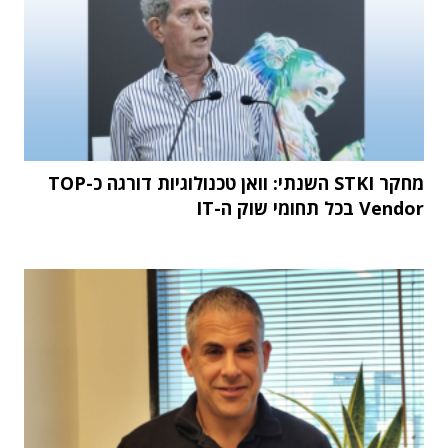
מחקר STKI השנתי: וואן טכנולוגיות דורגה כ-TOP
Vendor בכל תחומי שוק ה-IT