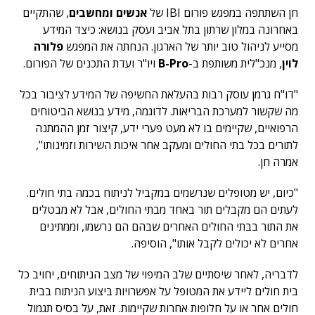
חן השתתפה במפגש פורום IBI של
אנשים ומחשבים
, שהתקיים
באחרונה במלון שרתון בתל אביב ועסק בנושא: כיצד המידע
מסייע לניהול טוב יותר של הארגון. הנחתה את המפגש
פלורה
לוין
, מנכ"לית משותפת ב-
B-Pro
ויו"ר ועדת התכנים של הפורום.
"דו"ח גרמן עוסק רבות בהעלאת החשיפה של המידע לציבור בכל
מה שקשור למערכת הבריאות. לדוגמה, מידע בנושא הביטוחים
הרפואיים, שקיימים בו לא מעט פערי ידע, קיצור זמן ההמתנה
לתורים בכל בתי החולים ומעקב אחר איכות השירות וזמינותו",
אמרה חן.
"כיום, יש מטופלים שנרשמים במקביל לניתוח בכמה בתי חולים.
לעתים הם מקבלים תור באחד מבתי החולים, אבל לא מבטלים
את התור בבתי החולים האחרים שבהם הם נרשמו, וממתינים
אחרים לא יכולים לקבל אותו", הוסיפה.
לדבריה, לאחר שיסתיים שלב המיפוי של מצב הניתוחים, יחויב כל
בית חולים ליידע את המטופל על אפשרויות ביצוע הניתוח בבית
חולים אחר או על חלופות אחרות שקיימות. זאת, על בסיס תגמול