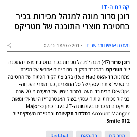
קהילת ה-IT
רונן סרור מונה למנהל מכירות בכיר
בחטיבת מוצרי התוכנה של מטריקס
מערכת אנשים ומחשבים
18/07/2017 07:45
רונן סרור
(47) מונה למנהל מכירות בכיר בחטיבת מוצרי התוכנה
של
מטריקס
. במסגרת תפקידו סרור יהיה אחראי על מכירת
פתרונות
רד-האט
(Red Hat) בקבוצת הקוד הפתוח של החטיבה
בדגש על פיתוח עסקי של סל המוצרים, כגון מוצרי הענן וה-
DevOps מבית רד-האט. לסרור ניסיון של למעלה מ-20 שנה
בניהול מכירות ופיתוח עסקי בשוק האנטרפרייז הישראלי ומאות
פרויקטים מרכזיים בעולמות ה-IT. בעבר כיהן כ-Major
Account Manger ב
טלדור תקשורת
ובחטיבה העסקית של
.
012 Smile
מטריקס
רד-האט
Red-hat