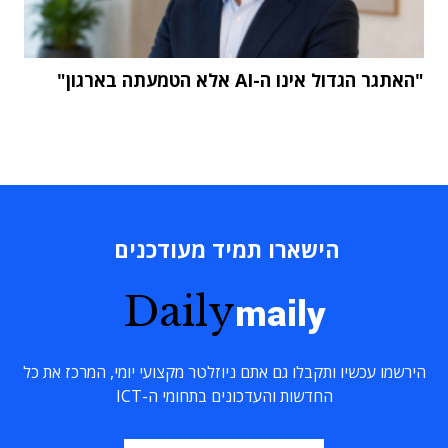
"האתגר הגדול אינו ה-AI אלא הטמעתה בארגון"
הישארו תמיד מעודכנים
Daily
maily
הירשמו עכשיו ותקבלו גם אתם ניוזלטר מקצועי יומי, המרכז את כל
החדשות והעדכונים בתחומי ה-ICT