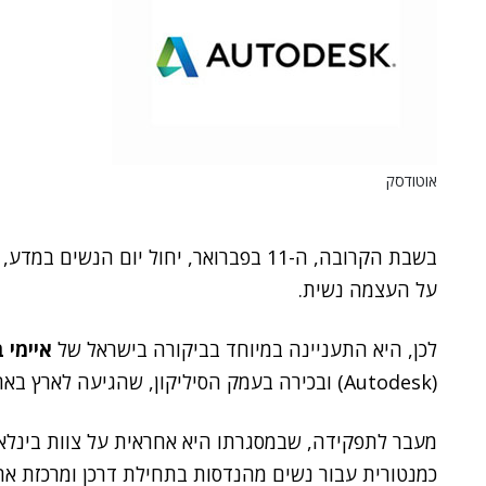
אוטודסק
בשבת הקרובה, ה-11 בפברואר, יחול יום הנשים במדע, ו
על העצמה נשית.
לכן, היא התעניינה במיוחד בביקורה בישראל של
איימי ב
(Autodesk) ובכירה בעמק הסיליקון, שהגיעה לארץ באחרונה לביקור בן מספר ימים.
כמנטורית עבור נשים מהנדסות בתחילת דרכן ומרכזת את תוכנית men in Leadership