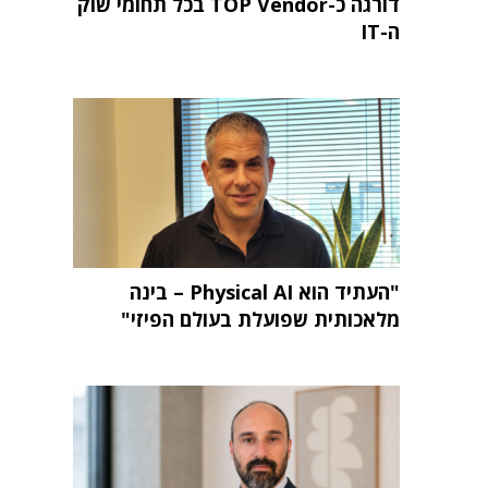
דורגה כ-TOP Vendor בכל תחומי שוק
ה-IT
"העתיד הוא Physical AI – בינה
מלאכותית שפועלת בעולם הפיזי"