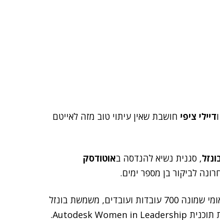
דיילי ציפי
חושבת שאין עיתוי טוב מזה לאייטם
ונזל
, סגנית נשיא להנדסה ב
אוטודסק
מעבר לתפקידה, שבמסגרתו היא אחראית על צוות בינלאומי שמונה 700 עובדות ועובדים, משמשת בונזל
Autodesk Wo.