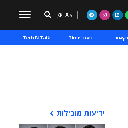
דקאסט
גאדג'Time
Tech N Talk
וכן פרסומי
תוכן פרסומי
וכן פרסומי
ידיעות מובילות