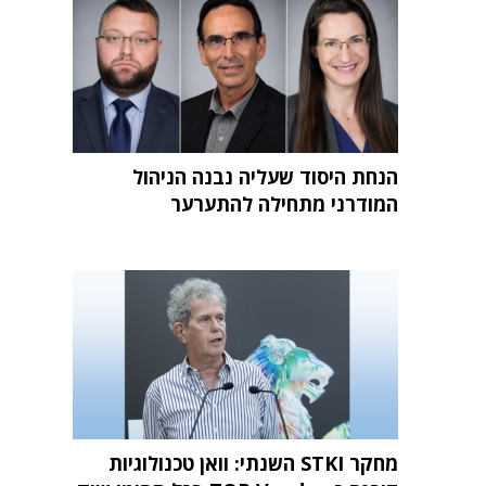
הנחת היסוד שעליה נבנה הניהול
המודרני מתחילה להתערער
מחקר STKI השנתי: וואן טכנולוגיות