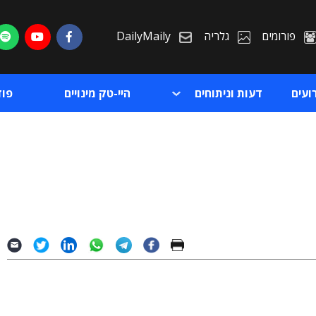
פורומים
גלריה
DailyMaily
ועים
דעות וניתוחים
היי-טק מינויים
פו
ת
ת