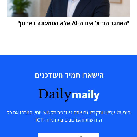
"האתגר הגדול אינו ה-AI אלא הטמעתה בארגון"
הישארו תמיד מעודכנים
Daily
maily
הירשמו עכשיו ותקבלו גם אתם ניוזלטר מקצועי יומי, המרכז את כל
החדשות והעדכונים בתחומי ה-ICT