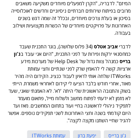
המיזם". לדבריה, "הקרן למפעלים מיוחדים משקיעה משאבים
מרובים בפיתוח שירותים חברתיים ניסיוניים וחדשים לאוכלוסייה
בסיכון או בעלת צרכים מיוחדים, ובכלל זה שמה דגש בשנים
האחרונות על פרויקטים מיוחדים של הכשרות מקצועיות ושילוב
בעבודה.
לדברי
אביב אטלס
(34 פלוס שלושה), בוגר התכנית שעבד
כמחסנאי ירקות ופירות עד לפני התכנית, "היום אני עובד ב
ג'ון
ברייס
כמנהל צוות גדול של Help Desk של מערכות מידע
ארציות. קשה לי להאמין שרק לפני שנתיים וחצי עמותת
ITWorks שלחה אותי לראיון לעבוד כנציג. הקידום היה מהיר
מאוד, אחרי חודש בלבד הציעו לי קידום לאחראי משמרת. הייתי
בשוק והתגובה הראשונית שלי היתה 'לא'. לא האמנתי שאני, שעד
לא מזמן לא ידעתי לפתוח מחשב ולשלוח מייל, פתאום מועמד
לתפקיד ניהולי לראשונה בחיי ועוד בתחום המחשבים. מאז ועד
היום קודמתי בשנה וחצי האחרונות לשני תפקידים נוספים. אפשר
להגיד שחיי השתנו מקצה לקצה".
ג'ון ברייס
יפעת ברון
עמותת ITWorks