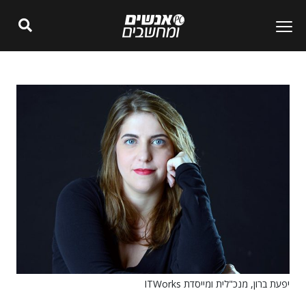
יפעת ברון, מנכ"לית ומייסדת ITWorks