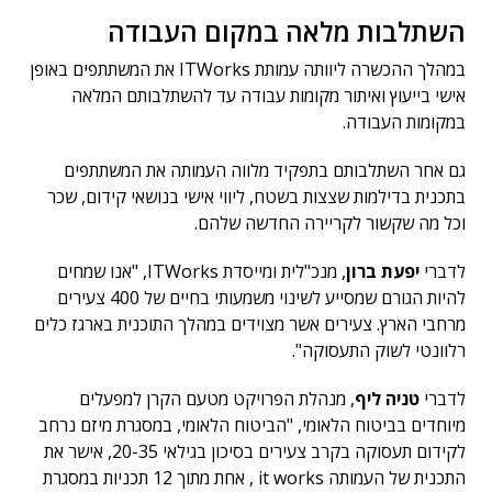
השתלבות מלאה במקום העבודה
במהלך ההכשרה ליוותה עמותת ITWorks את המשתתפים באופן
אישי בייעוץ ואיתור מקומות עבודה עד להשתלבותם המלאה
במקומות העבודה.
גם אחר השתלבותם בתפקיד מלווה העמותה את המשתתפים
בתכנית בדילמות שצצות בשטח, ליווי אישי בנושאי קידום, שכר
וכל מה שקשור לקריירה החדשה שלהם.
לדברי
יפעת ברון
, מנכ"לית ומייסדת ITWorks, "אנו שמחים
להיות הגורם שמסייע לשינוי משמעותי בחיים של 400 צעירים
מרחבי הארץ. צעירים אשר מצוידים במהלך התוכנית בארגז כלים
רלוונטי לשוק התעסוקה".
לדברי
טניה ליף
, מנהלת הפרויקט מטעם הקרן למפעלים
מיוחדים בביטוח הלאומי, "הביטוח הלאומי, במסגרת מיזם נרחב
לקידום תעסוקה בקרב צעירים בסיכון בגילאי 20-35, אישר את
התכנית של העמותה it works , אחת מתוך 12 תכניות במסגרת