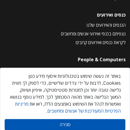
כנסים ואירועים
הכנסים והאירועים שלנו
נצפיתם בכנסי ואירועי אנשים ומחשבים
לקראת כנסים ואירועים קרובים
People & Computers
About Us
באתר זה נעשה שימוש בטכנולוגיות איסוף מידע כגון
Privacy Policy
Cookies, לרבות על ידי צדדים שלישיים, כדי לספק לך חווית
Contact Us
גלישה טובה יותר וכן למטרות סטטיסטיקה, איפיון ושיווק.
Our Events
המשך הגלישה באתר מהווה הסכמתך לכך. למידע נוסף בנושא
ואפשרות לנהל את השימוש באמצעים הללו, ראו את
מדיניות
הפרטיות המעודכנת של אנשים ומחשבים
.
אנשים ומחשבים © 2026 – כל הזכויות שמורות
סגירה
Created by