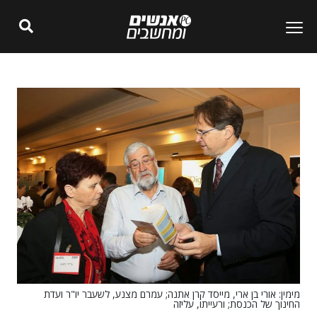
מימין: אורי בן ארי, מייסד קרן אתנה; עמרם מצנע, לשעבר יו"ר ועדת
החינוך של הכנסת; ורעייתו, עליזה