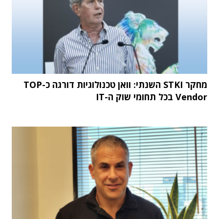
מחקר STKI השנתי: וואן טכנולוגיות דורגה כ-TOP
Vendor בכל תחומי שוק ה-IT