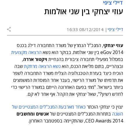
דיילי ציפי
עוזי יצחקי בין שני אולמות
דיילי ציפי
08/12/2014 16:33
עוזי יצחקי
, המנכ"ל הנמרץ של משרד התחבורה דילג בכנס
eGov 2014 בין שני אולמות. בבוקר הוא נשא
הרצאה מקצועית
במסלול מפעילי תחבורה ציבורית בהנחיית
ויקטור אררה
,
ובצהריים, בתום מליאת הכנס, הוא
נשא הרצאה מרתקת
שבה
הוכיח כיצד בעזרת הטכנולוגיה הצליח משרד התחבורה לשפר
את תדמיתו של משרד הרישוי, בעבר אחד המוסדות המושמצים
ביותר בישראל. "מתי בפעם האחרונה הייתם במשרד הרישוי כדי
לחדש רשיון?", שאל יצחקי את הקהל. אף אחד לא קם.
יצוין כי יצחקי הוכתר
כאחד מארבעת המנכ"לים המצטיינים של
השנה
בתחרות המנכ"לים המצטיינים של
אנשים ומחשבים
CEO Awards 2014, שהתקיימה בספטמבר האחרון.