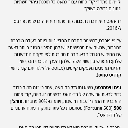
וקיימים מתחרי קוד פתוח עבור כמעט כל תוכנת ניהול תשתיות
ונתונים גדולה בשוק".
רד-האט היא חברת תוכנות קוד פתוח היחידה ברשימת פורבס
ל-2016.
על פי פורבס, "רשימת החברות החדשניות ביותר בעולם מורכבת
מחברות, שמשקיעים מרגישים שיש להן הסיכוי הטוב ביותר לצאת
עם החידוש הגדול הבא. חברות מדורגות לפי מקדם החדשנות
שלהן: ההפרש בין שווי השוק שלהן והערך הנוכחי הנקי של
תזרימי מזומנים מעסקים קיימים (מבוסס על אלגוריתם קנייני של
קרדיט סוויס
).
ג'ים וויטהרסט
, נשיא ומנכ"ל רד-האט, אמר כי "זה תמיד כבוד
גדול לראות את שמה של רד-האט ברשימה זו. היום, קוד פתוח
הוא ברירת המחדל עבור חדשנות, ויותר מ-90% מחברות
פורצ'ן
500
(Fortune 500) מסתמכות על פתרונות קוד פתוח ארגוניים
של רד-האט".
"הכרה זו על ידי פורבס היא לא רק מחווה לשותפי רד-האט