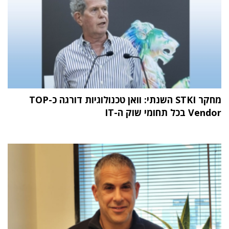
מחקר STKI השנתי: וואן טכנולוגיות דורגה כ-TOP
Vendor בכל תחומי שוק ה-IT