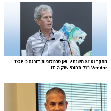
מחקר STKI השנתי: וואן טכנולוגיות דורגה כ-TOP
Vendor בכל תחומי שוק ה-IT