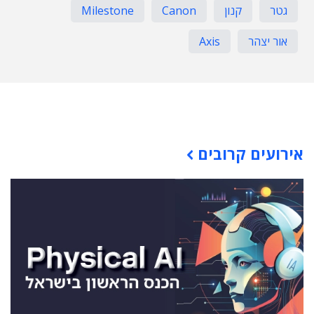
גטר
קנון
Canon
Milestone
אור יצהר
Axis
תוכן פרסומי
אירועים קרובים