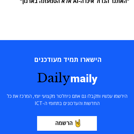
"האתגר הגדול אינו ה-AI אלא הטמעתה בארגון"
הישארו תמיד מעודכנים
Daily
maily
הירשמו עכשיו ותקבלו גם אתם ניוזלטר מקצועי יומי, המרכז את כל
החדשות והעדכונים בתחומי ה-ICT
הרשמה