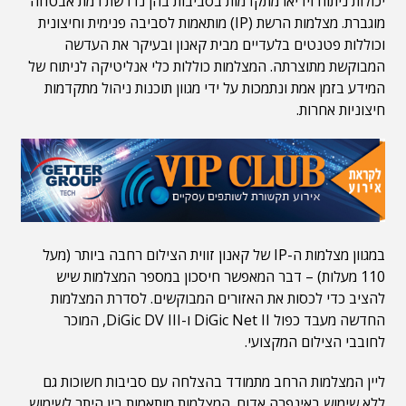
יכולות ניתוח וידיאו מתקדמות בסביבות בהן נדרשת רמת אבטחה
מוגברת. מצלמות הרשת (IP) מותאמות לסביבה פנימית וחיצונית
וכוללות פטנטים בלעדיים מבית קאנון ובעיקר את העדשה
המבוקשת מתוצרתה. המצלמות כוללות כלי אנליטיקה לניתוח של
המידע בזמן אמת ונתמכות על ידי מגוון תוכנות ניהול מתקדמות
חיצוניות אחרות.
במגוון מצלמות ה-IP של קאנון זווית הצילום רחבה ביותר (מעל
110 מעלות) – דבר המאפשר חיסכון במספר המצלמות שיש
להציב כדי לכסות את האזורים המבוקשים. לסדרת המצלמות
החדשה מעבד כפול DiGic Net II ו-DiGic DV III, המוכר
לחובבי הצילום המקצועי.
ליין המצלמות הרחב מתמודד בהצלחה עם סביבות חשוכות גם
ללא שימוש באינפרה אדום. המצלמות מותאמות בין היתר לשימוש