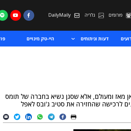
פורומים
גלריה
DailyMaily
ועים
דעות וניתוחים
היי-טק מינויים
פו
ת
ן מאז ומעולם, אלא שסגן נשיא בחברה של תומס
ת