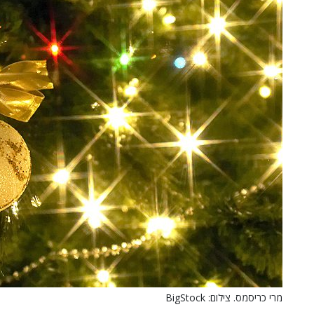
מרי כריסמס. צילום: BigStock