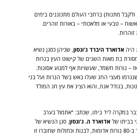
 ולקבל מתנות) ברחבי העולם מתכוננים בימים
וח – טבעי או מלאכותי – באורות זוהרים.
זוהרות.
 היה
אדוארד היברד ג'ונסון
, שכיהן כסגן נשיא
המסורת בת מאות השנים של קישוט העץ בנרות
– נורות חשמל, שעשויות אף למנוע אסונות.
שנגרמו מעצי החג שעלו באש בשל הנרות ועל בני
נות, בגודל אגוז, והוא הציג את עץ חג המולד
ר במקרה ליד ביתו, שכתב: "אתמול בערב
 בביתו של
אדוארד ה. ג'ונסון
, סגן הנשיא של
חברת החשמל של אדיסון, וראיתי את עץ חג המולד מואר ב-80 נורות אדומות, לבנות וכחולות שחוברו זו