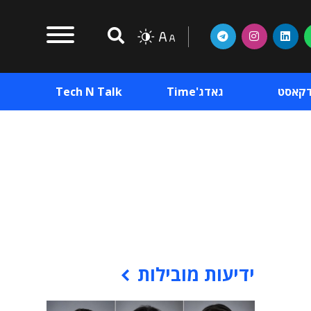
דקאסט
גאדג'Time
Tech N Talk
וכן פרסומי
תוכן פרסומי
וכן פרסומי
ידיעות מובילות