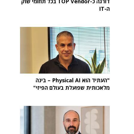
דורגה כ-TOP Vendor בכל תחומי שוק
ה-IT
"העתיד הוא Physical AI – בינה
מלאכותית שפועלת בעולם הפיזי"