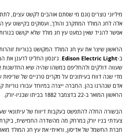
מיליוני נוצרים (וגם מי שסתם אוהבים לקשט עצים, לתת
אלה לחג המולד המתקרב והולך, ועסוקים בקישוט עץ האש
אפשר להגיד שאין כמעט עץ חג מולד שלא יקושט בנורות 
הראשון שיצר את עץ חג המולד המקושט בנוריות זוהרות
ב-
Edison Electric Light
. ג'ונסון החליט לרענן את 
שעווה דולקים ולהחליפם במשהו שהיה שיא החדשנות אז 
מדי שנה דווח בעיתונים על מקרים טרגיים של שריפות 
אדם שנהרגו בהן. החברה ייצרה במיוחד עבורו נוריות קט
הראשון המואר ב-22 בדצמבר 1882 בביתו שבניו-יורק.
הבשורה החלה להתפשט בעקבות דיווח של עיתונאי שעב
צעדתי בניו יורק במרחק מה מהשדרה החמישית, ביקרתי