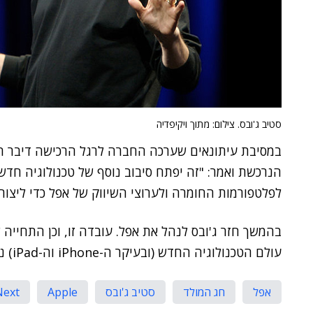
סטיב ג'ובס. צילום: מתוך ויקיפדיה
במסיבת עיתונאים שערכה החברה לרגל הרכישה דיבר המ
לפלטפורמות החומרה ולערוצי השיווק של אפל כדי ליצור 
עולם הטכנולוגיה החדש (ובעיקר ה-iPhone וה-iPad) נעוצים באותה רכישה היסטורית.
אפל
חג המולד
סטיב ג'ובס
Apple
Next