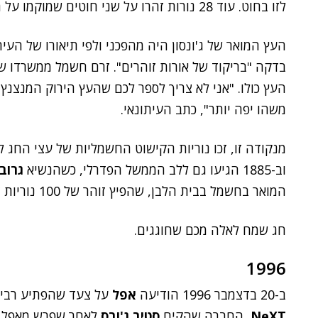
לזו בחוט. עוד 28 נורות זהרו על שני חוטים שמוקמו על התקרה".
העץ המואר של ג'ונסון היה מהפכני ולפי תיאורו של העי
בדקה "בריקוד של אורות זוהרים". זרם חשמל ממשרדו של
העץ כולו. "אני לא צריך לספר לכם שהעץ הירוק המנצנץ 
משהו יפה יותר", כתב העיתונאי.
מנקודה זו, זכו נוריות הקישוט החשמליות של עצי החג 
וב-1885 הגיעו גם ללב הממשל הפדרלי, כשהנשיא
גרוב
המואר בחשמל בבית הלבן, שהפיץ זוהר של 100 נוריות צבעוניות.
חג שמח לאלה מכם שחוגגים.
1996
ב-20 בדצמבר 1996 הודיעה
אפל
על צעד שהפתיע רבים
NeXT
, החברה שהקים
סטיב ג'ובס
לאחר שפרש מאפל, כ