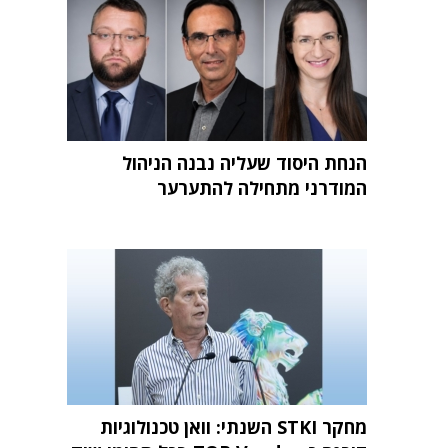
הנחת היסוד שעליה נבנה הניהול
המודרני מתחילה להתערער
מחקר STKI השנתי: וואן טכנולוגיות