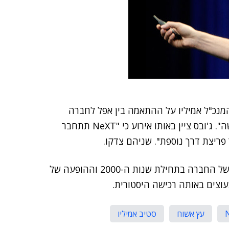
נכ"ל אמיליו על ההתאמה בין אפל לחברה
הנרכשת ואמר: "זה יפתח סיבוב נוסף של טכנולוגיה חדשה". ג'ובס ציין באותו אירוע כי "NeXT תתחבר
פריצת דרך נוספת". שניהם צדקו.
בהמשך חזר ג'ובס לנהל את אפל. עובדה זו, וכן התחייה של החברה בתחילת שנות ה-2000 וההופעה של
עץ אשוח
סטיב אמיליו