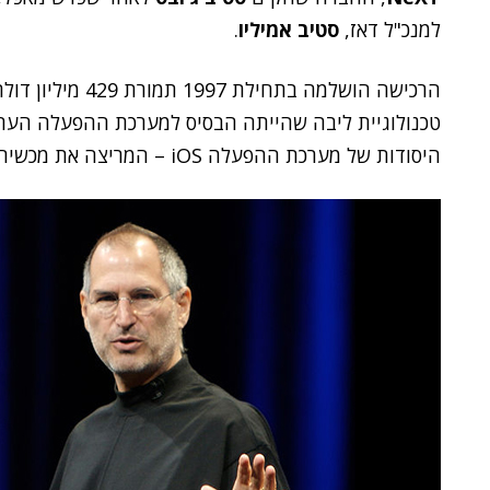
למנכ"ל דאז,
סטיב אמיליו
.
היסודות של מערכת ההפעלה iOS – המריצה את מכשירי ה-iPhone, ה-iPad וה-iPod.