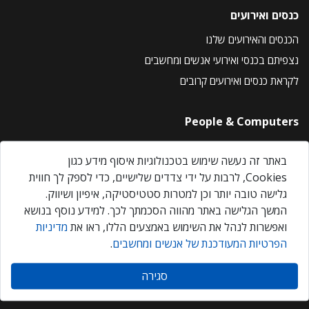
כנסים ואירועים
הכנסים והאירועים שלנו
נצפיתם בכנסי ואירועי אנשים ומחשבים
לקראת כנסים ואירועים קרובים
People & Computers
About Us
באתר זה נעשה שימוש בטכנולוגיות איסוף מידע כגון
Privacy Policy
Cookies, לרבות על ידי צדדים שלישיים, כדי לספק לך חווית
Contact Us
גלישה טובה יותר וכן למטרות סטטיסטיקה, איפיון ושיווק.
Our Events
המשך הגלישה באתר מהווה הסכמתך לכך. למידע נוסף בנושא
ואפשרות לנהל את השימוש באמצעים הללו, ראו את
מדיניות
הפרטיות המעודכנת של אנשים ומחשבים
.
אנשים ומחשבים © 2026 – כל הזכויות שמורות
סגירה
Created by