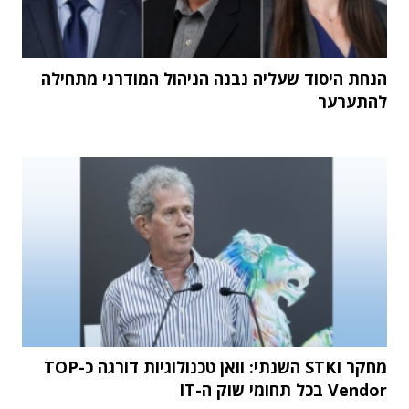
הנחת היסוד שעליה נבנה הניהול המודרני מתחילה
להתערער
מחקר STKI השנתי: וואן טכנולוגיות דורגה כ-TOP
Vendor בכל תחומי שוק ה-IT