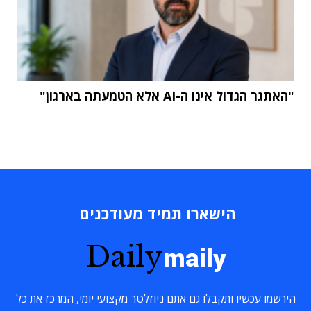
"האתגר הגדול אינו ה-AI אלא הטמעתה בארגון"
הישארו תמיד מעודכנים
Daily
maily
הירשמו עכשיו ותקבלו גם אתם ניוזלטר מקצועי יומי, המרכז את כל