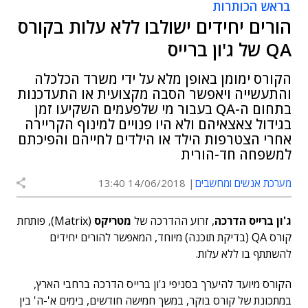
בראש הכותרות
הורים יחידים ישולבו ללא עלות בקורס
QA של ג'ון ברייס
הקורס ימומן באופן מלא על ידי משרד הכלכלה
והתעשייה ויאפשר הסבה מקצועית או התעדכנות
בתחום ה-QA בעבור מי שלפעמים השקיעו זמן
בגידול צאצאיהם ולא היו פנויים למינוף הקריירה
אחרי הצטרפות הילד או הילדים לחייהם והפיכתם
למשפחה חד-הורית
מערכת אנשים ומחשבים
14/06/2018 13:40
ג'ון ברייס הדרכה
, זרוע ההדרכה של
מטריקס
(Matrix), פותחת
קורס QA (בדיקת תוכנה) מיוחד, המאפשר להורים יחידים
להשתתף בו ללא עלות.
הקורס מיועד להיערך בסניפי ג'ון ברייס הדרכה ברחבי הארץ,
במתכונת של קורס בוקר, במשך חמישה חודשים, בימים א'-ה' בין