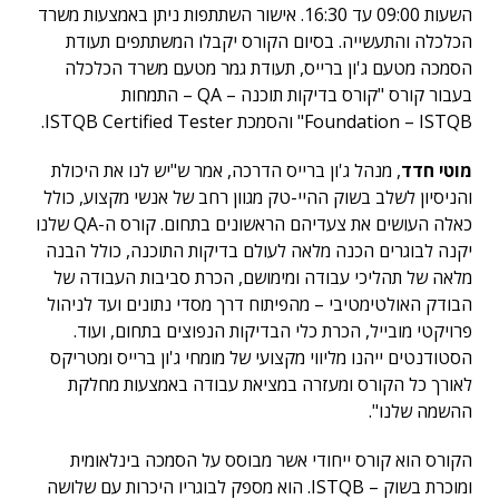
השעות 09:00 עד 16:30. אישור השתתפות ניתן באמצעות משרד
הכלכלה והתעשייה. בסיום הקורס יקבלו המשתתפים תעודת
הסמכה מטעם ג'ון ברייס, תעודת גמר מטעם משרד הכלכלה
בעבור קורס "
קורס בדיקות תוכנה – QA – התמחות
Foundation – ISTQB
" והסמכת ISTQB Certified Tester.
מוטי חדד
, מנהל ג'ון ברייס הדרכה, אמר ש"יש לנו את היכולת
והניסיון לשלב בשוק ההיי-טק מגוון רחב של אנשי מקצוע, כולל
כאלה העושים את צעדיהם הראשונים בתחום. קורס ה-QA שלנו
יקנה לבוגרים הכנה מלאה לעולם בדיקות התוכנה, כולל הבנה
מלאה של תהליכי עבודה ומימושם, הכרת סביבות העבודה של
הבודק האולטימטיבי – מהפיתוח דרך מסדי נתונים ועד לניהול
פרויקטי מובייל, הכרת כלי הבדיקות הנפוצים בתחום, ועוד.
הסטודנטים ייהנו מליווי מקצועי של מומחי ג'ון ברייס ומטריקס
לאורך כל הקורס ומעזרה במציאת עבודה באמצעות מחלקת
ההשמה שלנו".
הקורס הוא קורס ייחודי אשר מבוסס על הסמכה בינלאומית
ומוכרת בשוק – ISTQB. הוא מספק לבוגריו היכרות עם שלושה