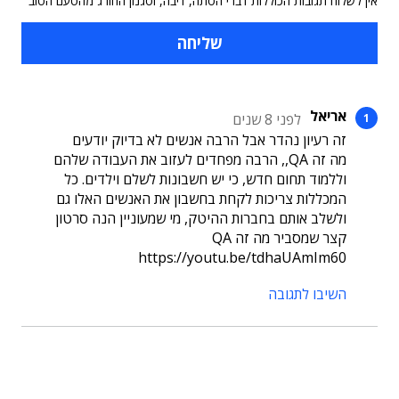
אין לשלוח תגובות הכוללות דברי הסתה, דיבה, וסגנון החורג מהטעם הטוב
אריאל
לפני 8 שנים
זה רעיון נהדר אבל הרבה אנשים לא בדיוק יודעים
מה זה QA,, הרבה מפחדים לעזוב את העבודה שלהם
וללמוד תחום חדש, כי יש חשבונות לשלם וילדים. כל
המכללות צריכות לקחת בחשבון את האנשים האלו גם
ולשלב אותם בחברות ההיטק, מי שמעוניין הנה סרטון
קצר שמסביר מה זה QA
https://youtu.be/tdhaUAmIm60
השיבו לתגובה
תוכן פרסומי