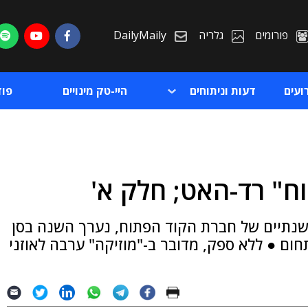
פורומים
גלריה
DailyMaily
ועים
דעות וניתוחים
היי-טק מינויים
פו
וח" רד-האט; חלק א'
ת
נס והתערוכה השנתיים של חברת הקוד הפתוח, נערך השנה בסן
ת
ום ● ללא ספק, מדובר ב-"מוזיקה" ערבה לאוזני