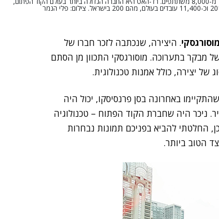
השנה חגגה רד-האט 25 שנים לקיומה בכנס ה-14, עם מספר שיא של יותר מ-8,000 משתתפים. רד-האט היא החברה הגדולה ביותר בעולם הקוד הפתום,
וסורגסקי
. היצירה, שנכתבה לזכר חברו של
 של מבקר בתערוכה. מוסורגסקי התכוון מן הסתם
של יצירה, כולל אמנות טכנולוגית.
שהתהלך בתערוכה ובכנס RedHat Summit 2018, שהתקיימו באחרונה בסן פרנסיסקו, יכול היה
ר. ניכר היה שחברת הקוד הפתוח – טכנולוגיה
ן, החלטתי להביא בפניכם תמונות נבחרות
ד הטוב ביותר.