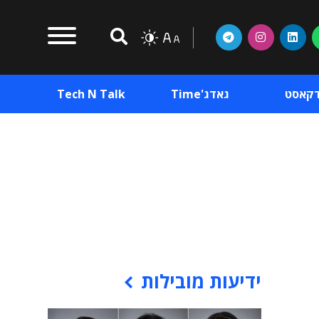
דקאסט
גאדג'Time
Tech N Talk
וכן פרסומי
תוכן פרסומי
וכן פרסומי
ידיעות מובילות