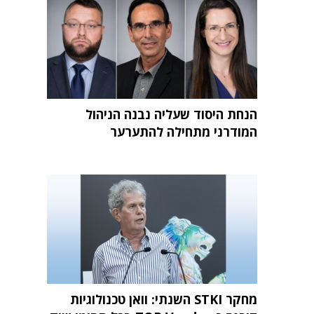
הנחת היסוד שעליה נבנה הניהול
המודרני מתחילה להתערער
מחקר STKI השנתי: וואן טכנולוגיות