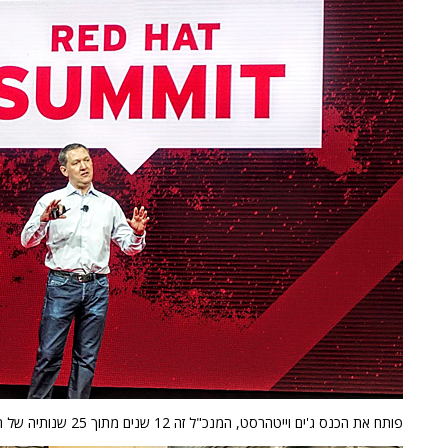
פותח את הכנס ג'ים וייטהרסט, המנכ"ל זה 12 שנים מתוך 25 שנותיה של רד-האט. צילום: פלי הנמר