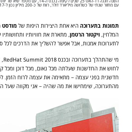
עם מחזור שנתי של כשלושה מיליארד דולר, רווח של כ-200 מיליון נכון ל-2017 וכ-11,400 עובדים בעולם, מהם 200 בישראל. צילום: פלי הנמר
תמונות בתערוכה
היא אחת היצירות היפות של
מודסט מ
המלחין,
ויקטור הרטמן
, מתארת את חוויותיו ותחושותיו
לתערוכות אמנות, אבל אפשר להשליך את הדרכים לכל סוג 
מי 
לחוש את החדשנות שעלתה מכל נאום, מכל דוכן ומכל קי
חדשנית בפני עצמה – מתאימה את עצמה לרוח הזמן. לכ
מהתערוכה, שימחישו את מה שהיה – אני מקווה שעל הצ