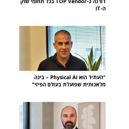
דורגה כ-TOP Vendor בכל תחומי שוק
ה-IT
"העתיד הוא Physical AI – בינה
מלאכותית שפועלת בעולם הפיזי"